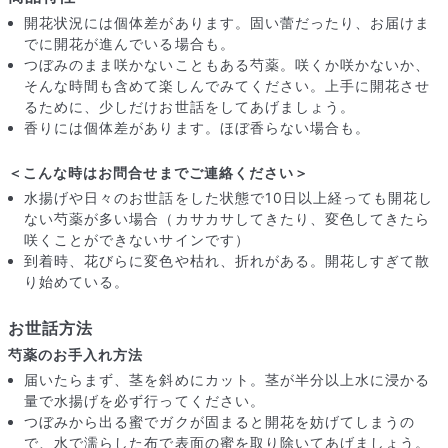
開花状況には個体差があります。固い蕾だったり、お届けま
でに開花が進んでいる場合も。
つぼみのまま咲かないこともある芍薬。咲くか咲かないか、
そんな時間も含めて楽しんでみてください。上手に開花させ
るために、少しだけお世話をしてあげましょう。
香りには個体差があります。ほぼ香らない場合も。
＜こんな時はお問合せまでご連絡ください＞
水揚げや日々のお世話をした状態で10日以上経っても開花し
ない芍薬が多い場合（カサカサしてきたり、変色してきたら
咲くことができないサインです）
到着時、花びらに変色や枯れ、折れがある。開花しすぎて散
り始めている。
届いたお花に元気がなかったら？
お世話方法
もし届いたお花に「枯れている」「折れている」などの不備が
あった場合は、些細なことでもお気軽にサポートまでご連絡く
芍薬のお手入れ方法
ださい。ご返金にて補償いたします。
届いたらまず、茎を斜めにカット。茎が半分以上水に浸かる
量で水揚げを必ず行ってください。
つぼみから出る蜜でガクが固まると開花を妨げてしまうの
で、水で濡らした布で表面の蜜を取り除いてあげましょう。