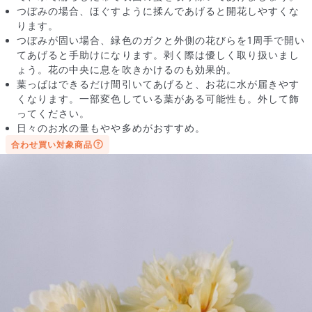
つぼみの場合、ほぐすように揉んであげると開花しやすくな
ります。
つぼみが固い場合、緑色のガクと外側の花びらを1周手で開い
てあげると手助けになります。剥く際は優しく取り扱いまし
ょう。花の中央に息を吹きかけるのも効果的。
葉っぱはできるだけ間引いてあげると、お花に水が届きやす
くなります。一部変色している葉がある可能性も。外して飾
ってください。
日々のお水の量もやや多めがおすすめ。
合わせ買い対象商品
写真と同じものが届く？
商品ページに掲載している写真は、実際にお届けする商品を撮
影したものです。お花は生き物なので、どうしても色味やサイ
ズ・咲き方に個体差はありますが、できるだけ写真のイメージ
に近いものをお届けできるように人の目でチェックをしていま
す。