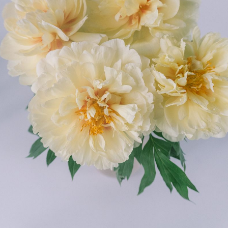
よくある質問
Q. 毎月自動でお花が届くサービスですか？
いいえ、毎月自動でお届けするサービスではありません。好きな時
に好きな花をご注文いただけます。
Q. 配送できないエリアはありますか？
ただいま沖縄・離島エリアへの配送には対応しておりません。ご了
承ください。
Q. 配送日時は指定できますか？
お花をベストなタイミングで発送しているため、お届け日の指定は
できません。受け取り時間帯は、発送後にクロネコヤマトのアプリ
から変更可能です。
Q. 注文後にキャンセルできますか？