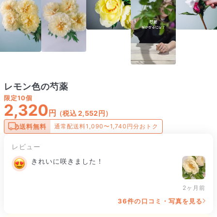
レモン色の芍薬
限定
10個
2,320
円
（税込 2,552円）
送料無料
通常配送料1,090〜1,740円分おトク
レビュー
きれいに咲きました！
2ヶ月前
36件の口コミ・写真を見る