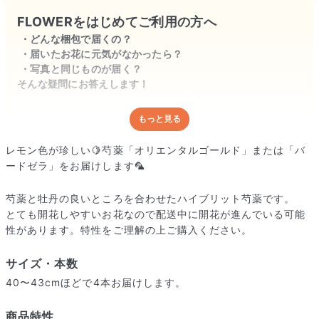
FLOWERをはじめてご利用の方へ
どんな梱包で届くの？
届いたお花に元気がなかったら？
写真と同じものが届く？
そんな疑問にお答えします！
もっと見る
どんな梱包で届くの？
出荷前に水揚げ（花が水を吸いやすくなる処理）を施し、専用
レモン色が珍しい🍋芍薬「オリエンタルゴールド」または「バ
ボックスに丁寧に梱包してお届けしています。きゅっとまとめ
ードゼラ」をお届けします🦜
られて一見窮屈そうに見えますが、輸送中の衝撃による折れや
擦れを軽減する効果があります。
芍薬と牡丹の良いところを合わせたハイブリット芍薬です。
とても開花しやすいお花なので配送中に開花が進んでいる可能
性があります。特性をご理解の上ご購入ください。
サイズ・本数
40〜43cmほどで4本お届けします。
商品特性