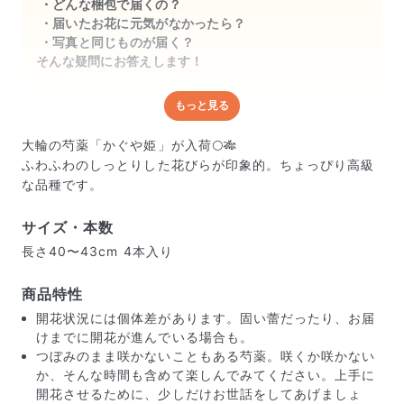
どんな梱包で届くの？
届いたお花に元気がなかったら？
写真と同じものが届く？
そんな疑問にお答えします！
もっと見る
どんな梱包で届くの？
出荷前に水揚げ（花が水を吸いやすくなる処理）を施
大輪の芍薬「かぐや姫」が入荷🌕🎋
し、専用ボックスに丁寧に梱包してお届けしています。
ふわふわのしっとりした花びらが印象的。ちょっぴり高級
きゅっとまとめられて一見窮屈そうに見えますが、輸送
な品種です。
中の衝撃による折れや擦れを軽減する効果があります。
サイズ・本数
長さ40〜43cm 4本入り
商品特性
開花状況には個体差があります。固い蕾だったり、お届
けまでに開花が進んでいる場合も。
つぼみのまま咲かないこともある芍薬。咲くか咲かない
か、そんな時間も含めて楽しんでみてください。上手に
開花させるために、少しだけお世話をしてあげましょ