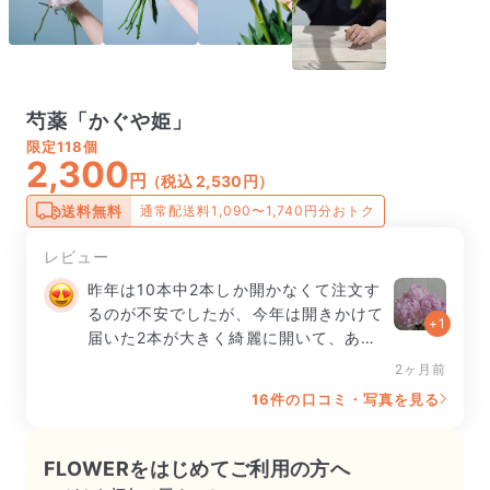
芍薬「かぐや姫」
限定
118個
2,300
円
（税込 2,530円）
送料無料
通常配送料1,090〜1,740円分おトク
レビュー
昨年は10本中2本しか開かなくて注文す
るのが不安でしたが、今年は開きかけて
+1
届いた2本が大きく綺麗に開いて、あと
の2本も開きましたので満足です💐
2ヶ月前
16件の口コミ・写真を見る
FLOWERをはじめてご利用の方へ