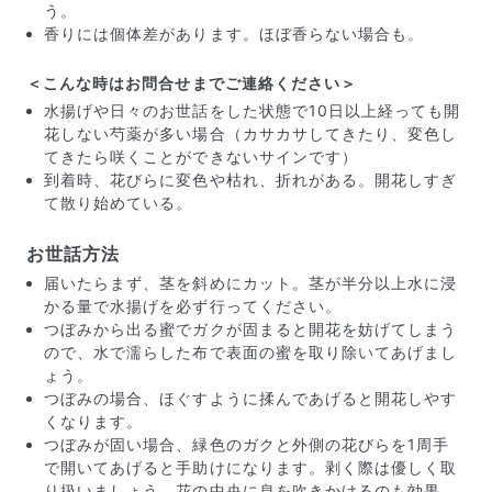
う。
香りには個体差があります。ほぼ香らない場合も。
＜こんな時はお問合せまでご連絡ください＞
水揚げや日々のお世話をした状態で10日以上経っても開
花しない芍薬が多い場合（カサカサしてきたり、変色し
てきたら咲くことができないサインです）
到着時、花びらに変色や枯れ、折れがある。開花しすぎ
て散り始めている。
お世話方法
届いたお花に元気がなかったら？
届いたらまず、茎を斜めにカット。茎が半分以上水に浸
かる量で水揚げを必ず行ってください。
もし届いたお花に「枯れている」「折れている」などの
つぼみから出る蜜でガクが固まると開花を妨げてしまう
不備があった場合は、些細なことでもお気軽にサポート
ので、水で濡らした布で表面の蜜を取り除いてあげまし
までご連絡ください。ご返金にて補償いたします。
ょう。
つぼみの場合、ほぐすように揉んであげると開花しやす
くなります。
つぼみが固い場合、緑色のガクと外側の花びらを1周手
で開いてあげると手助けになります。剥く際は優しく取
り扱いましょう。花の中央に息を吹きかけるのも効果