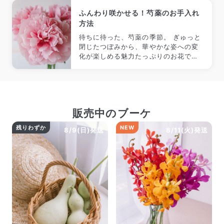
ふんわり咲かせる！芍薬のお手入れ
方法
待ちに待った、芍薬の季節。 ぎゅっと
閉じたつぼみから、華やかな姿への変
化が楽しめる魅力たっぷりのお花で
す。 手に入れたからには、ふんわりと
咲かせたい。 今回はそんな芍薬を上手
に咲かせるコツとお手入れ方法をご紹
介！
販売中のブーケ
残りわずか
NEW
8/9(日)発送
8/11(火)発送