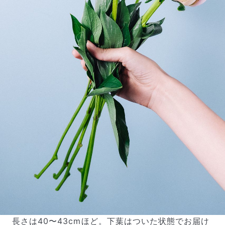
よくある質問
Q. 毎月自動でお花が届くサービスですか？
いいえ、毎月自動でお届けするサービスではありません。好
きな時に好きな花をご注文いただけます。
Q. 配送できないエリアはありますか？
ただいま沖縄・離島エリアへの配送には対応しておりませ
ん。ご了承ください。
Q. 配送日時は指定できますか？
お花をベストなタイミングで発送しているため、お届け日の
指定はできません。受け取り時間帯は、発送後にクロネコヤ
マトのアプリから変更可能です。
Q. 注文後にキャンセルできますか？
ご注文後一定時間内であればキャンセル可能です。
長さは40〜43cmほど。下葉はついた状態でお届け