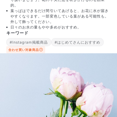
的。
葉っぱはできるだけ間引いてあげると、お花に水が届き
やすくなります。一部変色している葉がある可能性も。
外して飾ってください。
日々のお水の量もやや多めがおすすめ。
キーワード
#Instagram掲載商品
#はじめてさんにおすすめ
写真と同じものが届く？
合わせ買い対象商品
商品ページに掲載している写真は、実際にお届けする商
品を撮影したものです。お花は生き物なので、どうして
も色味やサイズ・咲き方に個体差はありますが、できる
だけ写真のイメージに近いものをお届けできるように人
の目でチェックをしています。