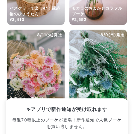
バスケットで楽しむ！縁起
モカラのおまかせカラフル
物のひょうたん
ブーケ
¥3,410
¥2,552
8/11(火)発送
8/9(日)発送
生産者さん応援ガーベラ
（15本）
森林浴のおまかせスワッグ
✨アプリで新作通知が受け取れます
¥2,365
¥2,530
毎週70種以上のブーケが登場！新作通知で人気ブーケ
を買い逃しません。
販売中のブーケ一覧へ