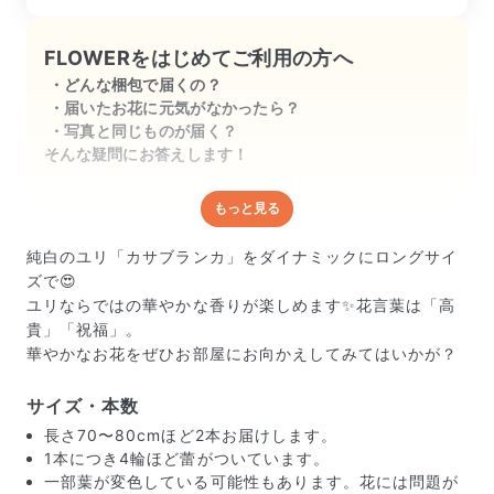
FLOWERをはじめてご利用の方へ
どんな梱包で届くの？
届いたお花に元気がなかったら？
写真と同じものが届く？
そんな疑問にお答えします！
もっと見る
どんな梱包で届くの？
出荷前に水揚げ（花が水を吸いやすくなる処理）を施
純白のユリ「カサブランカ」をダイナミックにロングサイ
し、専用ボックスに丁寧に梱包してお届けしています。
ズで😍
きゅっとまとめられて一見窮屈そうに見えますが、輸送
ユリならではの華やかな香りが楽しめます✨花言葉は「高
中の衝撃による折れや擦れを軽減する効果があります。
貴」「祝福」。
華やかなお花をぜひお部屋にお向かえしてみてはいかが？
サイズ・本数
長さ70〜80cmほど2本お届けします。
1本につき4輪ほど蕾がついています。
一部葉が変色している可能性もあります。花には問題が