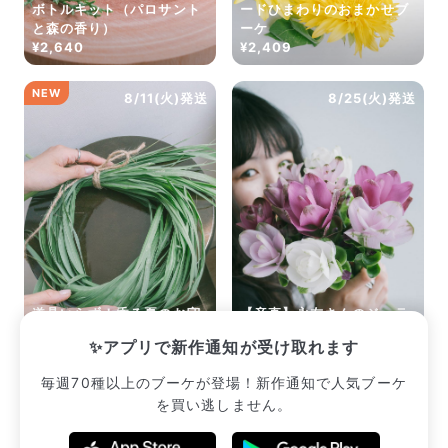
ボトルキット（パロサント
ードひまわりのおまかせブ
と森の香り）
ーケ
¥2,640
¥2,409
NEW
8/11(火)発送
8/25(火)発送
道具いらず！香る夏のお守
【産直】永友さんのジェラ
りレモングラスリース
ートクルクマ
✨アプリで新作通知が受け取れます
¥2,310
¥3,080
毎週70種以上のブーケが登場！新作通知で人気ブーケ
を買い逃しません。
販売中のブーケ一覧へ