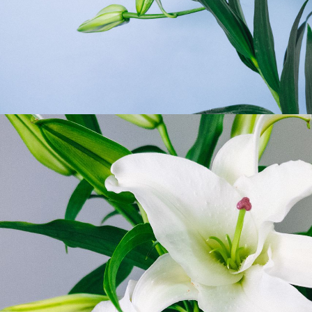
よくある質問
Q. 毎月自動でお花が届くサービスですか？
いいえ、毎月自動でお届けするサービスではありません。好
きな時に好きな花をご注文いただけます。
Q. 配送できないエリアはありますか？
ただいま沖縄・離島エリアへの配送には対応しておりませ
ん。ご了承ください。
Q. 配送日時は指定できますか？
お花をベストなタイミングで発送しているため、お届け日の
指定はできません。受け取り時間帯は、発送後にクロネコヤ
マトのアプリから変更可能です。
Q. 注文後にキャンセルできますか？
ご注文後一定時間内であればキャンセル可能です。