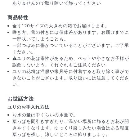
ありませんので取り除いて飾ってください
商品特性
全寸120サイズの大きめの箱でお届けします。
咲き方、蕾の付きには個体差があります。お届けまでに
一部咲いてしまうことも。
一部つぼみに傷がついていることがございます。ご了承
ください。
⚠️ユリの花は毒性があるため、ペットや小さなお子様が
誤飲しないよう、くれぐれもご注意ください
ユリの花粉は洋服や家具等に付着すると取り除く事がで
きないことがございます。取り扱いには注意してくださ
い。
お世話方法
届いたお花に元気がなかったら？
ユリのお手入れ方法
もし届いたお花に「枯れている」「折れている」などの
お水の量は中くらいの水量で。
不備があった場合は、些細なことでもお気軽にサポート
葉っぱを間引きすぎたり、温かい場所に飾るとお花が開
までご連絡ください。ご返金にて補償いたします。
きやすくなります。ゆっくり楽しみたい場合はある程度
葉っぱを残し、涼しいところに飾りましょう。