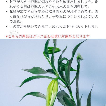
お花が大きく花瓶が倒れやすいため注意しましょう。倒
れそうな時は花瓶の大きさやお水の量を調整して。
花粉が出てきたら早めに取り除くのがおすすめです。真
っ白な花びらが汚れたり、手や服につくととれにくいの
で注意。
下の方から咲いてきます。終わったお花はカットしまし
ょう。
※こちらの商品はグッズ合わせ買い対象外となります
写真と同じものが届く？
商品ページに掲載している写真は、実際にお届けする商
品を撮影したものです。お花は生き物なので、どうして
も色味やサイズ・咲き方に個体差はありますが、できる
だけ写真のイメージに近いものをお届けできるように人
の目でチェックをしています。