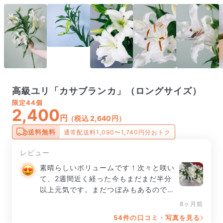
高級ユリ「カサブランカ」（ロングサイズ）
限定
44個
2,400
円
（税込 2,640円）
送料無料
通常配送料1,090〜1,740円分おトク
レビュー
素晴らしいボリュームです！次々と咲い
て、2週間近く経った今もまだまだ半分
以上元気です。まだつぼみもあるので楽
しめそうです。今まで頼んだ中で1番良
8ヶ月前
かったです！
54件の口コミ・写真を見る