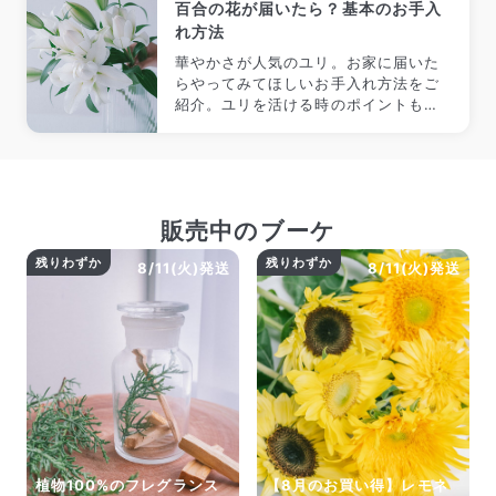
百合の花が届いたら？基本のお手入
れ方法
華やかさが人気のユリ。お家に届いた
らやってみてほしいお手入れ方法をご
紹介。ユリを活ける時のポイントも一
緒にチェックして！
販売中のブーケ
残りわずか
残りわずか
8/11(火)発送
8/11(火)発送
植物100%のフレグランス
【8月のお買い得】レモネ