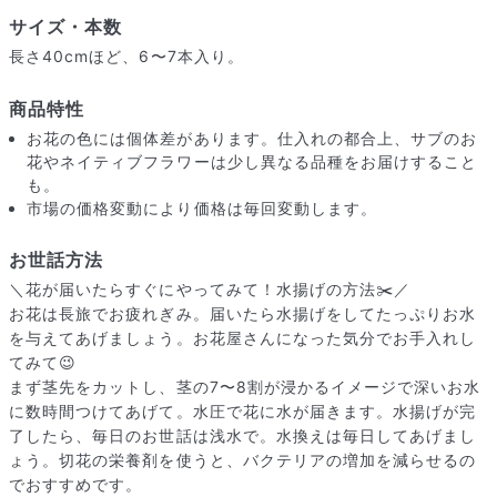
サイズ・本数
長さ40cmほど、6〜7本入り。
商品特性
お花の色には個体差があります。仕入れの都合上、サブのお
花やネイティブフラワーは少し異なる品種をお届けすること
も。
市場の価格変動により価格は毎回変動します。
お世話方法
＼花が届いたらすぐにやってみて！水揚げの方法✂️／
お花は長旅でお疲れぎみ。届いたら水揚げをしてたっぷりお水
を与えてあげましょう。お花屋さんになった気分でお手入れし
届いたお花に元気がなかったら？
てみて😉
もし届いたお花に「枯れている」「折れている」などの不備が
まず茎先をカットし、茎の7〜8割が浸かるイメージで深いお水
あった場合は、些細なことでもお気軽にサポートまでご連絡く
に数時間つけてあげて。水圧で花に水が届きます。水揚げが完
ださい。ご返金にて補償いたします。
了したら、毎日のお世話は浅水で。水換えは毎日してあげまし
ょう。切花の栄養剤を使うと、バクテリアの増加を減らせるの
でおすすめです。