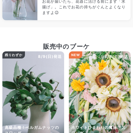
お花が届いたら、花器に活ける前にまず「水
揚げ」。これでお花の持ちがぐんとよくなり
ますよ😉
販売中のブーケ
残りわずか
NEW
8/9(日)発送
8/8(土)発送
高級品種！ベルガムナッツの
ホワイトひまわりの魔除けス