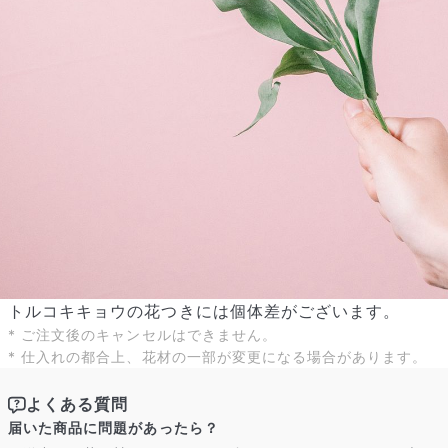
よくある質問
Q. 毎月自動でお花が届くサービスですか？
いいえ、毎月自動でお届けするサービスではありません。好きな時
に好きな花をご注文いただけます。
トルコキキョウの花つきには個体差がございます。
Q. 配送できないエリアはありますか？
* ご注文後のキャンセルはできません。
ただいま沖縄・離島エリアへの配送には対応しておりません。ご了
* 仕入れの都合上、花材の一部が変更になる場合があります。
承ください。
Q. 配送日時は指定できますか？
お花をベストなタイミングで発送しているため、お届け日の指定は
よくある質問
できません。受け取り時間帯は、発送後にクロネコヤマトのアプリ
届いた商品に問題があったら？
から変更可能です。