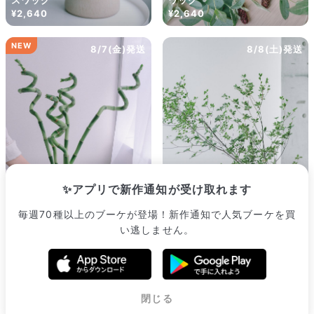
スワッグ
ワッグ
¥2,640
¥2,640
NEW
8/7(金)発送
8/8(土)発送
✨アプリで新作通知が受け取れます
毎週70種以上のブーケが登場！新作通知で人気ブーケを買
幸せを呼ぶ「スパイラルバン
ドウダンツツジ（ロングサイ
い逃しません。
ブー」（ロングサイズ）
ズ）
¥2,530
¥3,520
販売中のブーケ一覧へ
閉じる