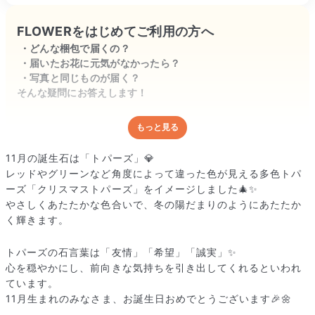
FLOWERをはじめてご利用の方へ
どんな梱包で届くの？
届いたお花に元気がなかったら？
写真と同じものが届く？
そんな疑問にお答えします！
もっと見る
どんな梱包で届くの？
出荷前に水揚げ（花が水を吸いやすくなる処理）を施し、専用
11月の誕生石は「トパーズ」💎
ボックスに丁寧に梱包してお届けしています。きゅっとまとめ
レッドやグリーンなど角度によって違った色が見える多色トパ
られて一見窮屈そうに見えますが、輸送中の衝撃による折れや
ーズ「クリスマストパーズ」をイメージしました🎄✨
擦れを軽減する効果があります。
やさしくあたたかな色合いで、冬の陽だまりのようにあたたか
く輝きます。
トパーズの石言葉は「友情」「希望」「誠実」✨
心を穏やかにし、前向きな気持ちを引き出してくれるといわれ
ています。
11月生まれのみなさま、お誕生日おめでとうございます🎉🌼