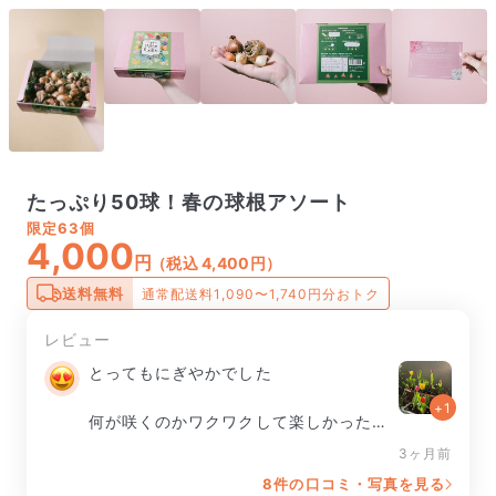
たっぷり50球！春の球根アソート
限定
63個
4,000
円
（税込 4,400円）
送料無料
通常配送料1,090〜1,740円分おトク
レビュー
とってもにぎやかでした

+1
何が咲くのかワクワクして楽しかったで
す
3ヶ月前
8件の口コミ・写真を見る