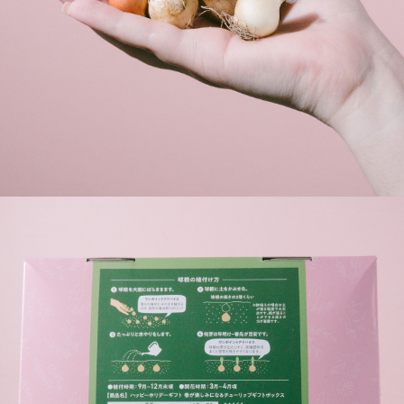
よくある質問
Q. 毎月自動でお花が届くサービスですか？
いいえ、毎月自動でお届けするサービスではありません。好
きな時に好きな花をご注文いただけます。
Q. 配送できないエリアはありますか？
ただいま沖縄・離島エリアへの配送には対応しておりませ
ん。ご了承ください。
Q. 配送日時は指定できますか？
お花をベストなタイミングで発送しているため、お届け日の
指定はできません。受け取り時間帯は、発送後にクロネコヤ
マトのアプリから変更可能です。
Q. 注文後にキャンセルできますか？
ご注文後一定時間内であればキャンセル可能です。