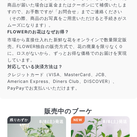
商品が届いた場合は返金またはクーポンにて補償いたしま
すので、お手数ですが「お問合せ」までご連絡ください
（その際、商品のお写真をご用意いただけると手続きがス
ムーズになります）。
FLOWERのお花はなぜお得？
市場から直接仕入れた新鮮な花をオンラインで数量限定販
売。FLOWER独自の販売方式で、花の廃棄を限りなく０
に。ロスがないから、ずっとお得な価格でのお届けを実現
しています。
対応している決済方法は？
クレジットカード（VISA、MasterCard、JCB、
American Express、Diners Club、DISCOVER）、
PayPayでお支払いいただけます。
販売中のブーケ
残りわずか
NEW
8/8(土)発送
8/8(土)発送