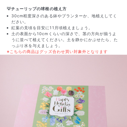
💡チューリップの球根の植え方
30cm程度深さのある鉢やプランターか、地植えしてく
ださい。
紅葉の見頃を目安に11月頃植えましょう。
土の表面から10cmくらいの深さで、茎の方向が揃うよ
うに並べて植えてください。土を静かにかぶせたら、た
っぷり水を与えましょう。
※こちらの商品はグッズ合わせ買い対象外となります
届いたお花に元気がなかったら？
もし届いたお花に「枯れている」「折れている」などの
不備があった場合は、些細なことでもお気軽にサポート
までご連絡ください。ご返金にて補償いたします。