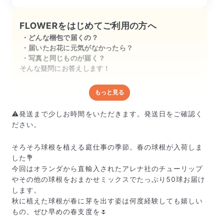
FLOWERをはじめてご利用の方へ
どんな梱包で届くの？
届いたお花に元気がなかったら？
写真と同じものが届く？
そんな疑問にお答えします！
もっと見る
どんな梱包で届くの？
出荷前に水揚げ（花が水を吸いやすくなる処理）を施
⚠️発送まで少しお時間をいただきます。発送日をご確認く
し、専用ボックスに丁寧に梱包してお届けしています。
ださい。
きゅっとまとめられて一見窮屈そうに見えますが、輸送
中の衝撃による折れや擦れを軽減する効果があります。
そろそろ球根を植える庭仕事の季節。春の球根が入荷しま
した💐
今回はオランダから直輸入されたアレナ社のチューリップ
やその他の球根をおまかせミックスでたっぷり50球お届け
します。
秋に植えた球根が春に芽を出す姿は何度経験しても嬉しい
もの。ぜひ早めの春支度を🌷