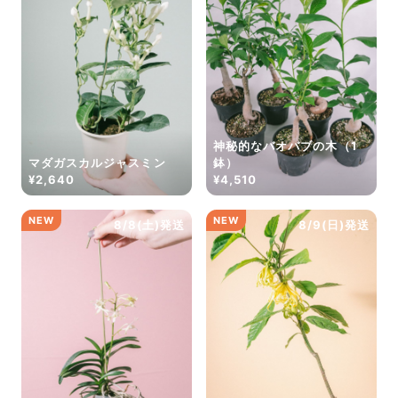
神秘的なバオバブの木（1
マダガスカルジャスミン
鉢）
¥2,640
¥4,510
NEW
NEW
8/8(土)発送
8/9(日)発送