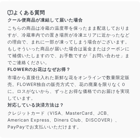
よくある質問
写真と同じものが届く？
クール便商品が凍結して届いた場合
商品ページに掲載している写真は、実際にお届けする商
こちらの商品は冷蔵の温度帯を保ったまま配送しておりま
品を撮影したものです。お花は生き物なので、どうして
すが、冷蔵車内での置き場所が冷凍エリアに近かったなど
も色味やサイズ・咲き方に個体差はありますが、できる
の理由で、まれに一部が凍ってしまう場合がございます。
だけ写真のイメージに近いものをお届けできるように人
もしそういった商品が届いた場合は返金またはクーポンに
の目でチェックをしています。
て補償いたしますので、お手数ですが「お問い合わせ」ま
でご連絡ください。
FLOWERのお花はなぜお得？
市場から直接仕入れた新鮮な花をオンラインで数量限定販
売。FLOWER独自の販売方式で、花の廃棄を限りなく０
に。ロスがないから、ずっとお得な価格でのお届けを実現
しています。
対応している決済方法は？
クレジットカード（VISA、MasterCard、JCB、
American Express、Diners Club、DISCOVER）、
PayPayでお支払いいただけます。