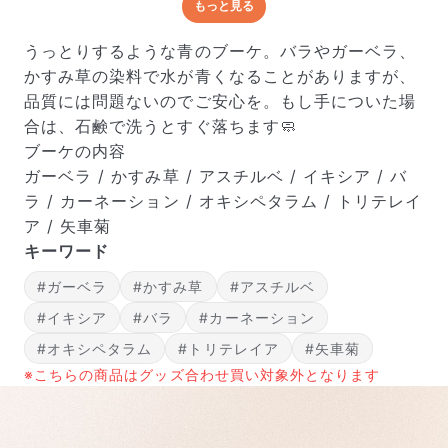
もっと見る
どんな梱包で届くの？
出荷前に水揚げ（花が水を吸いやすくなる処理）を施
うっとりするような青のブーケ。バラやガーベラ、
し、専用ボックスに丁寧に梱包してお届けしています。
かすみ草の染料で水が青くなることがありますが、
きゅっとまとめられて一見窮屈そうに見えますが、輸送
品質には問題ないのでご安心を。もし手についた場
中の衝撃による折れや擦れを軽減する効果があります。
合は、石鹸で洗うとすぐ落ちます🧼
ブーケの内容
ガーベラ / かすみ草 / アスチルベ / イキシア / バ
ラ / カーネーション / オキシペタラム / トリテレイ
ア / 矢車菊
キーワード
#ガーベラ
#かすみ草
#アスチルベ
#イキシア
#バラ
#カーネーション
#オキシペタラム
#トリテレイア
#矢車菊
※こちらの商品はグッズ合わせ買い対象外となります