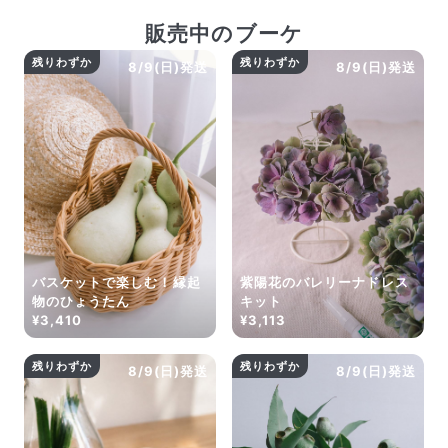
よくある質問
販売中のブーケ
Q. 毎月自動でお花が届くサービスですか？
いいえ、毎月自動でお届けするサービスではありません。好
残りわずか
残りわずか
8/9(日)発送
8/9(日)発送
きな時に好きな花をご注文いただけます。
Q. 配送できないエリアはありますか？
ただいま沖縄・離島エリアへの配送には対応しておりませ
ん。ご了承ください。
Q. 配送日時は指定できますか？
お花をベストなタイミングで発送しているため、お届け日の
指定はできません。受け取り時間帯は、発送後にクロネコヤ
マトのアプリから変更可能です。
Q. 注文後にキャンセルできますか？
ご注文後一定時間内であればキャンセル可能です。
バスケットで楽しむ！縁起
紫陽花のバレリーナドレス
物のひょうたん
キット
¥3,410
¥3,113
残りわずか
残りわずか
8/9(日)発送
8/9(日)発送