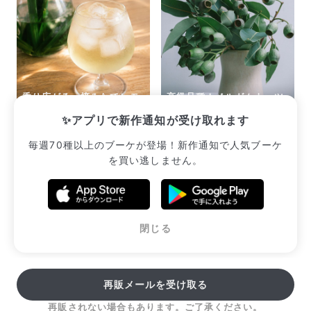
香り広がる、摘みたてレモ
高級品種！ベルガムナッツ
ングラスのハーブティー
のスワッグ
✨アプリで新作通知が受け取れます
¥2,233
¥2,640
毎週70種以上のブーケが登場！新作通知で人気ブーケ
を買い逃しません。
販売中のブーケ一覧へ
閉じる
再販メールを受け取る
再販されない場合もあります。ご了承ください。