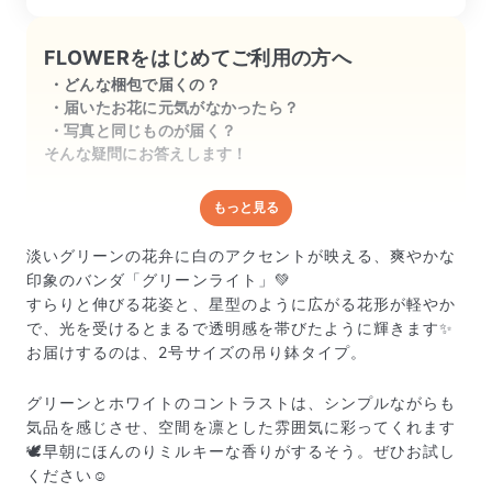
方ないかと思います。来年も再販して頂
けると嬉しいです。
FLOWERをはじめてご利用の方へ
どんな梱包で届くの？
届いたお花に元気がなかったら？
写真と同じものが届く？
そんな疑問にお答えします！
もっと見る
どんな梱包で届くの？
出荷前に水揚げ（花が水を吸いやすくなる処理）を施
淡いグリーンの花弁に白のアクセントが映える、爽やかな
し、専用ボックスに丁寧に梱包してお届けしています。
印象のバンダ「グリーンライト」💚
きゅっとまとめられて一見窮屈そうに見えますが、輸送
すらりと伸びる花姿と、星型のように広がる花形が軽やか
中の衝撃による折れや擦れを軽減する効果があります。
で、光を受けるとまるで透明感を帯びたように輝きます✨
お届けするのは、2号サイズの吊り鉢タイプ。
グリーンとホワイトのコントラストは、シンプルながらも
気品を感じさせ、空間を凛とした雰囲気に彩ってくれます
🕊️早朝にほんのりミルキーな香りがするそう。ぜひお試し
ください☺️