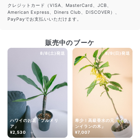
クレジットカード（VISA、MasterCard、JCB、
American Express、Diners Club、DISCOVER）、
PayPayでお支払いいただけます。
販売中のブーケ
8/8(土)発送
8/9(日)発送
ハワイのお花「プルメリ
希少！高級香水の元「イラ
ア」
ンイランの木」
¥2,530
¥7,007