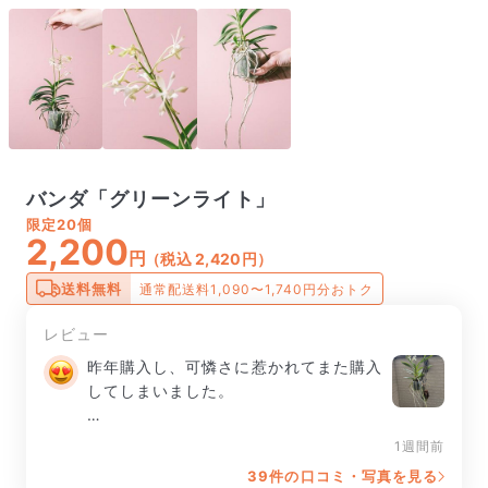
バンダ「グリーンライト」
限定
20個
2,200
円
（税込 2,420円）
送料無料
通常配送料1,090〜1,740円分おトク
レビュー
昨年購入し、可憐さに惹かれてまた購入
してしまいました。

根っこは1本折れかかってましたが、と
1週間前
ても丁寧に梱包されておりました。外側
39件の口コミ・写真を見る
に長い根っこが出ていたりするので、仕