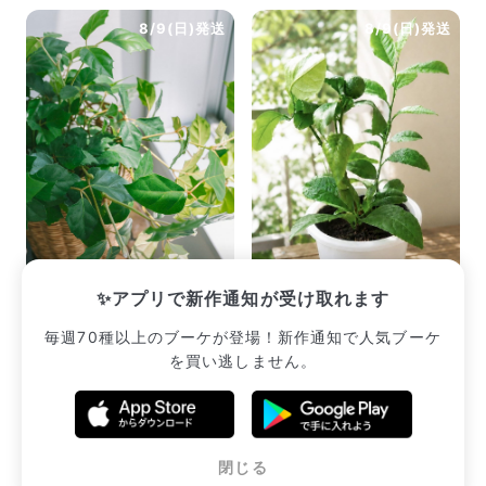
8/9(日)発送
8/9(日)発送
グレープアイビー
レモンの木
✨アプリで新作通知が受け取れます
¥2,420
¥2,915
毎週70種以上のブーケが登場！新作通知で人気ブーケ
を買い逃しません。
販売中のブーケ一覧へ
閉じる