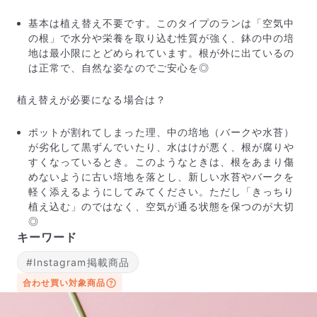
基本は植え替え不要です。このタイプのランは「空気中
の根」で水分や栄養を取り込む性質が強く、鉢の中の培
地は最小限にとどめられています。根が外に出ているの
は正常で、自然な姿なのでご安心を◎
植え替えが必要になる場合は？
ポットが割れてしまった理、中の培地（バークや水苔）
が劣化して黒ずんでいたり、水はけが悪く、根が腐りや
すくなっているとき。このようなときは、根をあまり傷
写真と同じものが届く？
めないように古い培地を落とし、新しい水苔やバークを
商品ページに掲載している写真は、実際にお届けする商
軽く添えるようにしてみてください。ただし「きっちり
品を撮影したものです。お花は生き物なので、どうして
植え込む」のではなく、空気が通る状態を保つのが大切
も色味やサイズ・咲き方に個体差はありますが、できる
◎
だけ写真のイメージに近いものをお届けできるように人
キーワード
の目でチェックをしています。
#Instagram掲載商品
合わせ買い対象商品