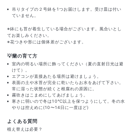
吊りタイプの２号鉢を1つお届けします。受け皿は付い
ていません。
※鉢にも苔が着生している場合がございます。風合いとし
てお楽しみください。
※花つきや形には個体差がございます。
💡蘭の育て方
室内の明るい場所に飾ってください（夏の直射日光は避
けて）。
エアコンが直接あたる場所は避けましょう。
表面の土や水苔が完全に乾いたらお水をあげて下さい。
常に湿った状態が続くと根腐れの原因に。
霧吹きはこまめにしてあげましょう。
届いたお花に元気がなかったら？
寒さに弱いので冬は10℃以上を保つようにして。冬の水
もし届いたお花に「枯れている」「折れている」などの
やりは控えめに(10〜14日に一度ほど)
不備があった場合は、些細なことでもお気軽にサポート
までご連絡ください。ご返金にて補償いたします。
よくある質問
植え替えは必要？