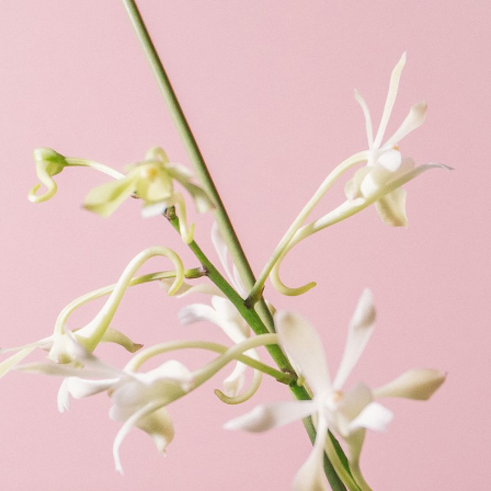
よくある質問
Q. 毎月自動でお花が届くサービスですか？
いいえ、毎月自動でお届けするサービスではありません。好
きな時に好きな花をご注文いただけます。
Q. 配送できないエリアはありますか？
ただいま沖縄・離島エリアへの配送には対応しておりませ
ん。ご了承ください。
Q. 配送日時は指定できますか？
お花をベストなタイミングで発送しているため、お届け日の
指定はできません。受け取り時間帯は、発送後にクロネコヤ
マトのアプリから変更可能です。
Q. 注文後にキャンセルできますか？
ご注文後一定時間内であればキャンセル可能です。