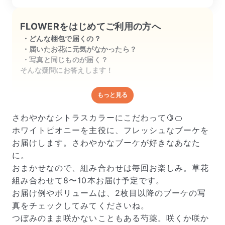
FLOWERをはじめてご利用の方へ
どんな梱包で届くの？
届いたお花に元気がなかったら？
写真と同じものが届く？
そんな疑問にお答えします！
もっと見る
どんな梱包で届くの？
出荷前に水揚げ（花が水を吸いやすくなる処理）を施
さわやかなシトラスカラーにこだわって🍋🍊
し、専用ボックスに丁寧に梱包してお届けしています。
ホワイトピオニーを主役に、フレッシュなブーケを
きゅっとまとめられて一見窮屈そうに見えますが、輸送
お届けします。さわやかなブーケが好きなあなた
中の衝撃による折れや擦れを軽減する効果があります。
に。
おまかせなので、組み合わせは毎回お楽しみ。草花
組み合わせて8〜10本お届け予定です。
お届け例やボリュームは、2枚目以降のブーケの写
真をチェックしてみてくださいね。
つぼみのまま咲かないこともある芍薬。咲くか咲か