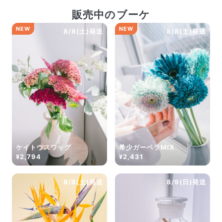
販売中のブーケ
NEW
NEW
8/8(土)発送
8/8(土)発送
ケイトウスワッグ
希少ガーベラMIX
¥2,794
¥2,431
8/8(土)発送
8/9(日)発送