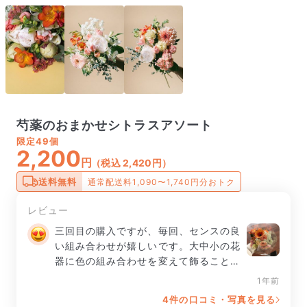
芍薬のおまかせシトラスアソート
限定
49個
2,200
円
（税込 2,420円）
送料無料
通常配送料1,090〜1,740円分おトク
レビュー
三回目の購入ですが、毎回、センスの良
い組み合わせが嬉しいです。大中小の花
器に色の組み合わせを変えて飾ること
も、芍薬は蕾から開花までゆっくりと、
1年前
楽しみました。
4件の口コミ・写真を見る