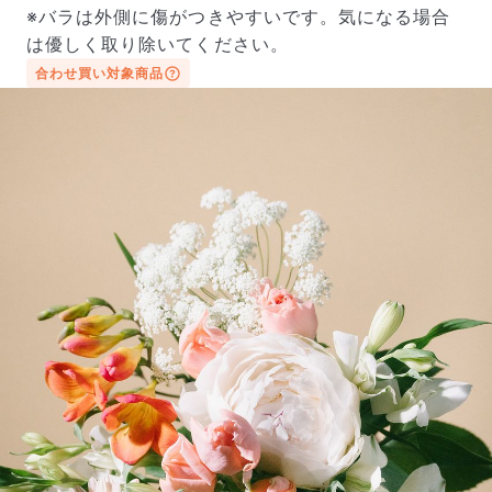
※バラは外側に傷がつきやすいです。気になる場合
は優しく取り除いてください。
合わせ買い対象商品
よくある質問
Q. 毎月自動でお花が届くサービスですか？
いいえ、毎月自動でお届けするサービスではありません。好
きな時に好きな花をご注文いただけます。
Q. 配送できないエリアはありますか？
ただいま沖縄・離島エリアへの配送には対応しておりませ
ん。ご了承ください。
Q. 配送日時は指定できますか？
お花をベストなタイミングで発送しているため、お届け日の
指定はできません。受け取り時間帯は、発送後にクロネコヤ
マトのアプリから変更可能です。
Q. 注文後にキャンセルできますか？
ご注文後一定時間内であればキャンセル可能です。