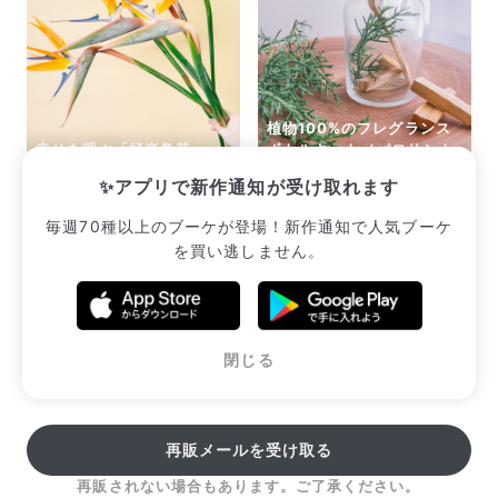
植物100%のフレグランス
幸せを呼ぶ「極楽鳥花」
ボトルキット（パロサント
（セミロングサイズ）
と森の香り）
✨アプリで新作通知が受け取れます
¥2,585
¥2,640
毎週70種以上のブーケが登場！新作通知で人気ブーケ
を買い逃しません。
販売中のブーケ一覧へ
閉じる
再販メールを受け取る
再販されない場合もあります。ご了承ください。