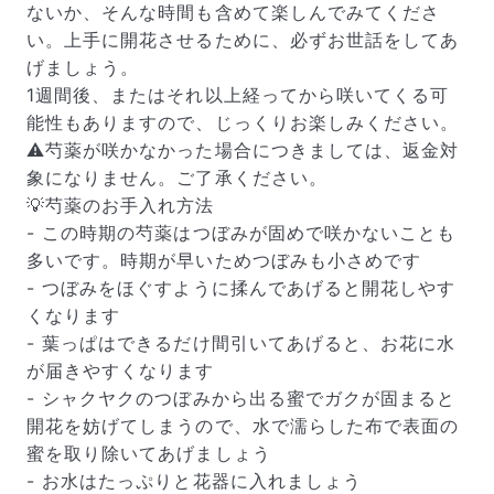
ないか、そんな時間も含めて楽しんでみてくださ
い。上手に開花させるために、必ずお世話をしてあ
げましょう。
1週間後、またはそれ以上経ってから咲いてくる可
能性もありますので、じっくりお楽しみください。
⚠️芍薬が咲かなかった場合につきましては、返金対
象になりません。ご了承ください。
💡芍薬のお手入れ方法
- この時期の芍薬はつぼみが固めで咲かないことも
多いです。時期が早いためつぼみも小さめです
- つぼみをほぐすように揉んであげると開花しやす
くなります
- 葉っぱはできるだけ間引いてあげると、お花に水
届いたお花に元気がなかったら？
が届きやすくなります
もし届いたお花に「枯れている」「折れている」などの
- シャクヤクのつぼみから出る蜜でガクが固まると
不備があった場合は、些細なことでもお気軽にサポート
開花を妨げてしまうので、水で濡らした布で表面の
までご連絡ください。ご返金にて補償いたします。
蜜を取り除いてあげましょう
- お水はたっぷりと花器に入れましょう