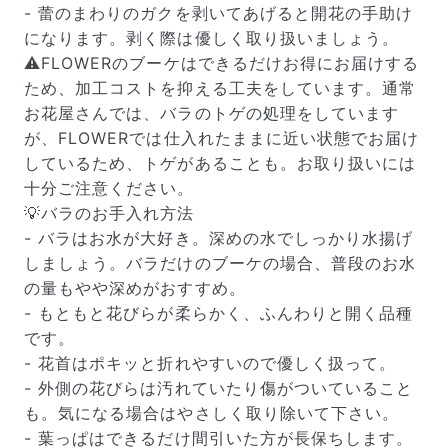
- 蕾のまわりのガクを剥いてあげると開花の手助け
になります。剥く際は優しく取り扱いましょう。
⚠️FLOWERのブーケはできるだけお得にお届けする
ため、加工コストを抑える工夫をしています。通常
お花屋さんでは、バラのトゲの処理をしています
が、FLOWERでは仕入れたままに近い状態でお届け
しているため、トゲがあることも。お取り扱いには
十分ご注意ください。
💡バラのお手入れ方法
- バラはお水が大好き。深めの水でしっかり水揚げ
写真と同じものが届く？
しましょう。バラだけのブーケの場合、普段のお水
商品ページに掲載している写真は、実際にお届けする商
の量もやや深めがおすすめ。
品を撮影したものです。お花は生き物なので、どうして
も色味やサイズ・咲き方に個体差はありますが、できる
- もともと花びらが柔らかく、ふんわりと開く品種
だけ写真のイメージに近いものをお届けできるように人
です。
の目でチェックをしています。
- 花首はポキッと折れやすいので優しく扱って。
- 外側の花びらは汚れていたり傷がついていること
も。気になる場合はやさしく取り除いて下さい。
- 葉っぱはできるだけ間引いた方が長保ちします。