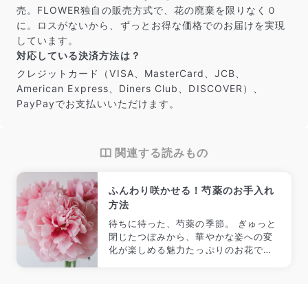
売。FLOWER独自の販売方式で、花の廃棄を限りなく０
に。ロスがないから、ずっとお得な価格でのお届けを実現
しています。
対応している決済方法は？
クレジットカード（VISA、MasterCard、JCB、
American Express、Diners Club、DISCOVER）、
PayPayでお支払いいただけます。
関連する読みもの
ふんわり咲かせる！芍薬のお手入れ
方法
待ちに待った、芍薬の季節。 ぎゅっと
閉じたつぼみから、華やかな姿への変
化が楽しめる魅力たっぷりのお花で
す。 手に入れたからには、ふんわりと
咲かせたい。 今回はそんな芍薬を上手
に咲かせるコツとお手入れ方法をご紹
介！