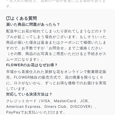
* 仕入れの都合上、花材の一部が変更になる場合がありま
だけ写真のイメージに近いものをお届けできるように人
す。
の目でチェックをしています。
よくある質問
届いた商品に問題があったら？
配送中にお花が枯れてしまったり折れてしまうなどのトラ
ブルが起こってしまう場合がございます。もしそういった
商品が届いた場合は返金またはクーポンにて補償いたしま
すので、お手数ですが「お問合せ」までご連絡ください
（その際、商品のお写真をご用意いただけると手続きがス
ムーズになります）。
FLOWERのお花はなぜお得？
市場から直接仕入れた新鮮な花をオンラインで数量限定販
売。FLOWER独自の販売方式で、花の廃棄を限りなく０
よくある質問
に。ロスがないから、ずっとお得な価格でのお届けを実現
Q. 毎月自動でお花が届くサービスですか？
しています。
いいえ、毎月自動でお届けするサービスではありません。好
対応している決済方法は？
きな時に好きな花をご注文いただけます。
クレジットカード（VISA、MasterCard、JCB、
Q. 配送できないエリアはありますか？
American Express、Diners Club、DISCOVER）、
ただいま沖縄・離島エリアへの配送には対応しておりませ
PayPayでお支払いいただけます。
ん。ご了承ください。