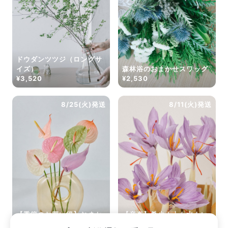
ドウダンツツジ（ロングサ
イズ）
森林浴のおまかせスワッグ
¥3,520
¥2,530
8/25(火)発送
8/11(火)発送
【季節のお買い得】おまか
【産直】希少！土も水もい
せジェラートアンスリウム
らない「サフランの球根」