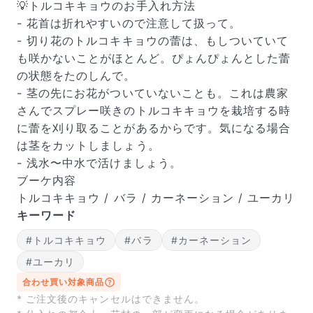
届いたお花に元気がなかったら？
💡トルコキキョウのお手入れ方法
もし届いたお花に「枯れている」「折れている」などの
- 花首は折れやすいので注意して扱って。
不備があった場合は、些細なことでもお気軽にサポート
- 切り花のトルコキキョウの蕾は、もしついていて
までご連絡ください。ご返金にて補償いたします。
も咲かないことがほとんど。ぴょんぴょんとした蕾
の状態をたのしんで。
- 茎の先にお花がついていないことも。これは農家
さんでスプレー咲きのトルコキキョウを栽培する時
に蕾を刈り取ることがあるからです。気になる場合
は茎をカットしましょう。
- 浅水〜中水で活けましょう。
ブーケ内容
トルコキキョウ / バラ / カーネーション / ユーカリ
キーワード
#トルコキキョウ
#バラ
#カーネーション
写真と同じものが届く？
#ユーカリ
商品ページに掲載している写真は、実際にお届けする商
合わせ買い対象商品
品を撮影したものです。お花は生き物なので、どうして
* ご注文後のキャンセルはできません。
も色味やサイズ・咲き方に個体差はありますが、できる