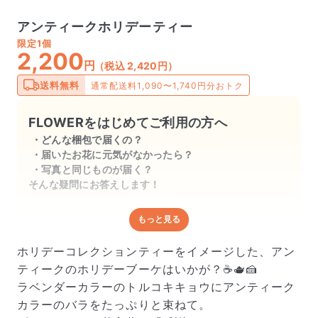
アンティークホリデーティー
限定
1個
2,200
円
（税込 2,420円）
送料無料
通常配送料1,090〜1,740円分おトク
FLOWERをはじめてご利用の方へ
どんな梱包で届くの？
届いたお花に元気がなかったら？
写真と同じものが届く？
そんな疑問にお答えします！
もっと見る
どんな梱包で届くの？
出荷前に水揚げ（花が水を吸いやすくなる処理）を施
ホリデーコレクションティーをイメージした、アン
し、専用ボックスに丁寧に梱包してお届けしています。
ティークのホリデーブーケはいかが？☕️🫖🍰
きゅっとまとめられて一見窮屈そうに見えますが、輸送
ラベンダーカラーのトルコキキョウにアンティーク
中の衝撃による折れや擦れを軽減する効果があります。
カラーのバラをたっぷりと束ねて。