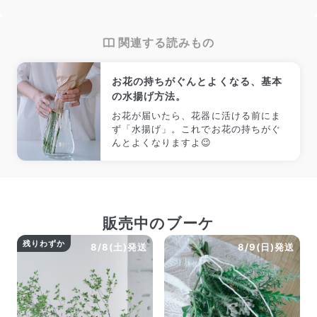
Q. 配送日時は指定できますか？
お花をベストなタイミングで発送しているため、お届け日の
指定はできません。受け取り時間帯は、発送後にクロネコヤ
関連する読みもの
マトのアプリから変更可能です。
Q. 注文後にキャンセルできますか？
ご注文後一定時間内であればキャンセル可能です。
お花の持ちがぐんとよくなる、基本
の水揚げ方法。
お花が届いたら、花器に活ける前にま
ず「水揚げ」。これでお花の持ちがぐ
んとよくなりますよ😉
販売中のブーケ
残りわずか
8/8(土)発送
8/9(日)発送