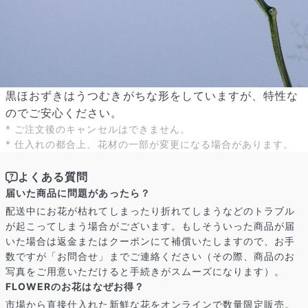
よくある質問
Q. 毎月自動でお花が届くサービスですか？
いいえ、毎月自動でお届けするサービスではありません。好きな時
黒ほおずきはうつむきがちな形をしていますが、特性な
に好きな花をご注文いただけます。
Q. 配送できないエリアはありますか？
のでご安心ください。
ただいま沖縄・離島エリアへの配送には対応しておりません。ご了
* ご注文後のキャンセルはできません。
承ください。
* 仕入れの都合上、花材の一部が変更になる場合があります。
Q. 配送日時は指定できますか？
お花をベストなタイミングで発送しているため、お届け日の指定は
よくある質問
できません。受け取り時間帯は、発送後にクロネコヤマトのアプリ
から変更可能です。
届いた商品に問題があったら？
Q. 注文後にキャンセルできますか？
配送中にお花が枯れてしまったり折れてしまうなどのトラブル
ご注文後一定時間内であればキャンセル可能です。
が起こってしまう場合がございます。もしそういった商品が届
いた場合は返金またはクーポンにて補償いたしますので、お手
数ですが「お問合せ」までご連絡ください（その際、商品のお
写真をご用意いただけると手続きがスムーズになります）。
FLOWERのお花はなぜお得？
市場から直接仕入れた新鮮な花をオンラインで数量限定販売。