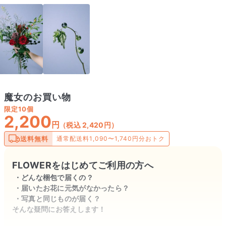
魔女のお買い物
限定
10個
2,200
円
（税込 2,420円）
送料無料
通常配送料1,090〜1,740円分おトク
FLOWERをはじめてご利用の方へ
どんな梱包で届くの？
届いたお花に元気がなかったら？
写真と同じものが届く？
そんな疑問にお答えします！