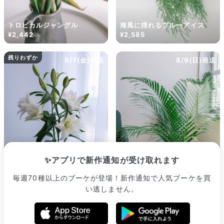
トロピカルジャングル
海風に揺れるブルーアイス
¥2,442
¥2,585
残りわずか
8/7(金)発送
8/9(日)発送
✨アプリで新作通知が受け取れます
毎週70種以上のブーケが登場！新作通知で人気ブーケを買
編みこみもできる！アレカヤ
い逃しません。
ユリ「アミスタッド 」
シ（ロングサイズ）
¥2,530
¥2,222