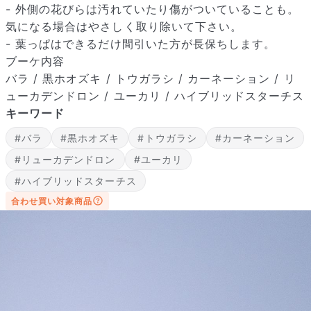
- 外側の花びらは汚れていたり傷がついていることも。
気になる場合はやさしく取り除いて下さい。
- 葉っぱはできるだけ間引いた方が長保ちします。
ブーケ内容
バラ / 黒ホオズキ / トウガラシ / カーネーション / リ
ューカデンドロン / ユーカリ / ハイブリッドスターチス
届いたお花に元気がなかったら？
キーワード
もし届いたお花に「枯れている」「折れている」などの不備が
#バラ
#黒ホオズキ
#トウガラシ
#カーネーション
あった場合は、些細なことでもお気軽にサポートまでご連絡く
ださい。ご返金にて補償いたします。
#リューカデンドロン
#ユーカリ
#ハイブリッドスターチス
合わせ買い対象商品