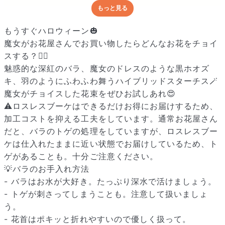
もっと見る
どんな梱包で届くの？
出荷前に水揚げ（花が水を吸いやすくなる処理）を施し、専用
もうすぐハロウィーン🎃
ボックスに丁寧に梱包してお届けしています。きゅっとまとめ
魔女がお花屋さんでお買い物したらどんなお花をチョイ
られて一見窮屈そうに見えますが、輸送中の衝撃による折れや
スする？🧙‍♀️
擦れを軽減する効果があります。
魅惑的な深紅のバラ、魔女のドレスのような黒ホオズ
キ、羽のようにふわふわ舞うハイブリッドスターチス🪄
魔女がチョイスした花束をぜひお試しあれ😍
⚠️ロスレスブーケはできるだけお得にお届けするため、
加工コストを抑える工夫をしています。通常お花屋さん
だと、バラのトゲの処理をしていますが、ロスレスブー
ケは仕入れたままに近い状態でお届けしているため、ト
ゲがあることも。十分ご注意ください。
💡バラのお手入れ方法
- バラはお水が大好き。たっぷり深水で活けましょう。
- トゲが刺さってしまうことも。注意して扱いましょ
う。
- 花首はポキッと折れやすいので優しく扱って。