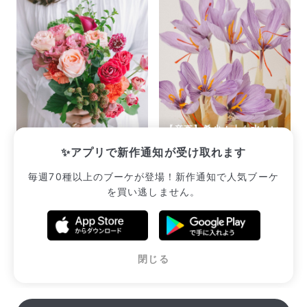
【産直】希少！土も水もい
サマーレッドのおまかせ
らない「サフランの球根」
✨アプリで新作通知が受け取れます
¥2,552
¥2,420
毎週70種以上のブーケが登場！新作通知で人気ブーケ
を買い逃しません。
販売中のブーケ一覧へ
閉じる