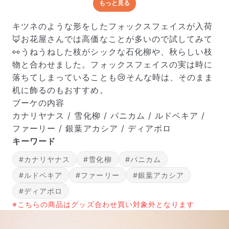
もっと見る
どんな梱包で届くの？
出荷前に水揚げ（花が水を吸いやすくなる処理）を施
キツネのような形をしたフォックスフェイスが入荷
し、専用ボックスに丁寧に梱包してお届けしています。
🦊お花屋さんでは高価なことが多いので試してみて
きゅっとまとめられて一見窮屈そうに見えますが、輸送
👀うねうねした枝がシックな石化柳や、秋らしい枝
中の衝撃による折れや擦れを軽減する効果があります。
物と合わせました。フォックスフェイスの実は時に
落ちてしまっていることも😢そんな時は、そのまま
机に飾るのもおすすめ。
ブーケの内容
カナリヤナス / 雪化柳 / パニカム / ルドベキア /
ファーリー / 銀葉アカシア / ディアボロ
キーワード
#カナリヤナス
#雪化柳
#パニカム
#ルドベキア
#ファーリー
#銀葉アカシア
#ディアボロ
※こちらの商品はグッズ合わせ買い対象外となります