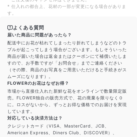
よくある質問
* 仕入れの都合上、花材の一部が変更になる場合がありま
Q. 毎月自動でお花が届くサービスですか？
す。
いいえ、毎月自動でお届けするサービスではありません。好
きな時に好きな花をご注文いただけます。
よくある質問
Q. 配送できないエリアはありますか？
届いた商品に問題があったら？
ただいま沖縄・離島エリアへの配送には対応しておりませ
ん。ご了承ください。
配送中にお花が枯れてしまったり折れてしまうなどのトラ
Q. 配送日時は指定できますか？
ブルが起こってしまう場合がございます。もしそういった
お花をベストなタイミングで発送しているため、お届け日の
商品が届いた場合は返金またはクーポンにて補償いたしま
指定はできません。受け取り時間帯は、発送後にクロネコヤ
すので、お手数ですが「お問合せ」までご連絡ください
マトのアプリから変更可能です。
（その際、商品のお写真をご用意いただけると手続きがス
Q. 注文後にキャンセルできますか？
ムーズになります）。
ご注文後一定時間内であればキャンセル可能です。
FLOWERのお花はなぜお得？
市場から直接仕入れた新鮮な花をオンラインで数量限定販
売。FLOWER独自の販売方式で、花の廃棄を限りなく０
に。ロスがないから、ずっとお得な価格でのお届けを実現
しています。
対応している決済方法は？
クレジットカード（VISA、MasterCard、JCB、
American Express、Diners Club、DISCOVER）、