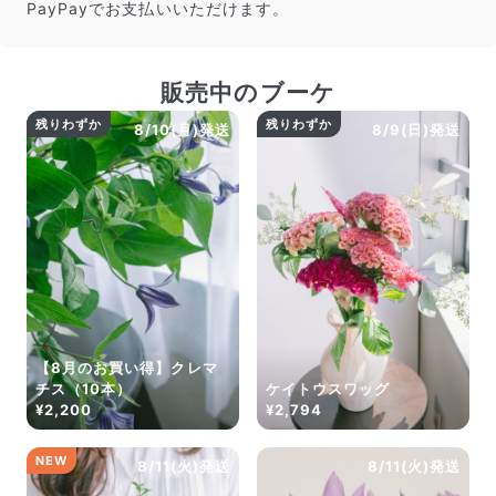
PayPayでお支払いいただけます。
販売中のブーケ
残りわずか
残りわずか
8/10(月)発送
8/9(日)発送
【8月のお買い得】クレマ
チス（10本）
ケイトウスワッグ
¥2,200
¥2,794
NEW
8/11(火)発送
8/11(火)発送