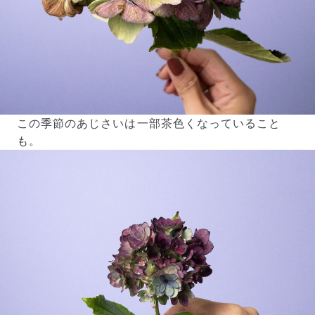
よくある質問
Q. 毎月自動でお花が届くサービスですか？
いいえ、毎月自動でお届けするサービスではありません。好
きな時に好きな花をご注文いただけます。
Q. 配送できないエリアはありますか？
ただいま沖縄・離島エリアへの配送には対応しておりませ
ん。ご了承ください。
Q. 配送日時は指定できますか？
この季節のあじさいは一部茶色くなっていること
お花をベストなタイミングで発送しているため、お届け日の
指定はできません。受け取り時間帯は、発送後にクロネコヤ
も。
マトのアプリから変更可能です。
Q. 注文後にキャンセルできますか？
ご注文後一定時間内であればキャンセル可能です。