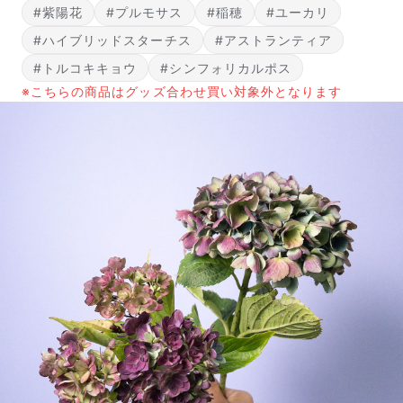
#紫陽花
#プルモサス
#稲穂
#ユーカリ
#ハイブリッドスターチス
#アストランティア
#トルコキキョウ
#シンフォリカルポス
※こちらの商品はグッズ合わせ買い対象外となります
届いたお花に元気がなかったら？
もし届いたお花に「枯れている」「折れている」などの
不備があった場合は、些細なことでもお気軽にサポート
までご連絡ください。ご返金にて補償いたします。