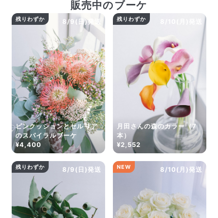
販売中のブーケ
残りわずか
残りわずか
8/9(日)発送
8/10(月)発送
ピンクッションとセルリア
月田さんの森のカラー（7
のスパイラルブーケ
本）
¥4,400
¥2,552
残りわずか
NEW
8/9(日)発送
8/10(月)発送