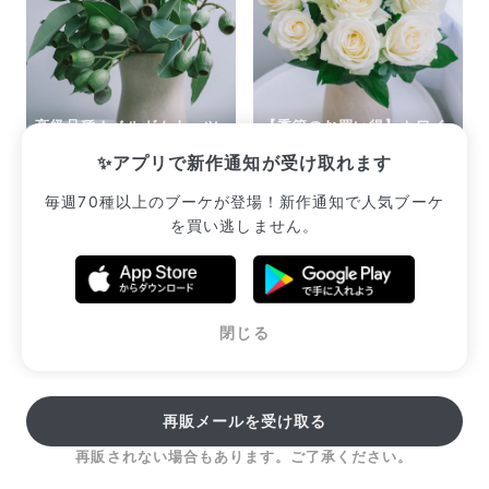
高級品種！ベルガムナッツ
【季節のお買い得】ホワイ
のスワッグ
トローズ「アバランチェ」
✨アプリで新作通知が受け取れます
¥2,640
¥2,035
毎週70種以上のブーケが登場！新作通知で人気ブーケ
を買い逃しません。
販売中のブーケ一覧へ
閉じる
再販メールを受け取る
再販されない場合もあります。ご了承ください。