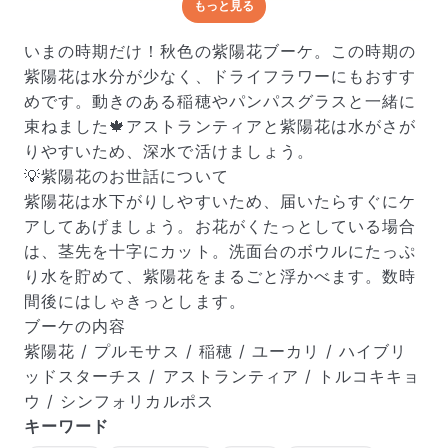
もっと見る
どんな梱包で届くの？
出荷前に水揚げ（花が水を吸いやすくなる処理）を施
いまの時期だけ！秋色の紫陽花ブーケ。この時期の
し、専用ボックスに丁寧に梱包してお届けしています。
紫陽花は水分が少なく、ドライフラワーにもおすす
きゅっとまとめられて一見窮屈そうに見えますが、輸送
めです。動きのある稲穂やパンパスグラスと一緒に
中の衝撃による折れや擦れを軽減する効果があります。
束ねました🍁アストランティアと紫陽花は水がさが
りやすいため、深水で活けましょう。
💡紫陽花のお世話について
紫陽花は水下がりしやすいため、届いたらすぐにケ
アしてあげましょう。お花がくたっとしている場合
は、茎先を十字にカット。洗面台のボウルにたっぷ
り水を貯めて、紫陽花をまるごと浮かべます。数時
間後にはしゃきっとします。
ブーケの内容
紫陽花 / プルモサス / 稲穂 / ユーカリ / ハイブリ
ッドスターチス / アストランティア / トルコキキョ
ウ / シンフォリカルポス
キーワード