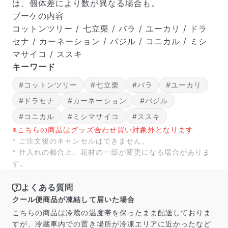
は、個体差により数が異なる場合も。
ブーケの内容
コットンツリー / 七立栗 / バラ / ユーカリ / ドラ
セナ / カーネーション / バジル / コニカル / ミシ
マサイコ / ススキ
キーワード
#コットンツリー
#七立栗
#バラ
#ユーカリ
#ドラセナ
#カーネーション
#バジル
#コニカル
#ミシマサイコ
#ススキ
※こちらの商品はグッズ合わせ買い対象外となります
* ご注文後のキャンセルはできません。
* 仕入れの都合上、花材の一部が変更になる場合がありま
す。
よくある質問
クール便商品が凍結して届いた場合
こちらの商品は冷蔵の温度帯を保ったまま配送しておりま
すが、冷蔵車内での置き場所が冷凍エリアに近かったなど