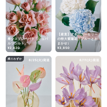
だけ写真のイメージに近いものをお届けできるように人
の目でチェックをしています。
【産直】アキバナーセリー
希少スプレーバラ「シュバ
の特大紫陽花（ブルーとお
ルツシルト」
まかせ）
¥2,420
¥3,850
残りわずか
8/25(火)発送
8/11(火)発送
よくある質問
Q. 毎月自動でお花が届くサービスですか？
いいえ、毎月自動でお届けするサービスではありません。好
きな時に好きな花をご注文いただけます。
Q. 配送できないエリアはありますか？
ただいま沖縄・離島エリアへの配送には対応しておりませ
ん。ご了承ください。