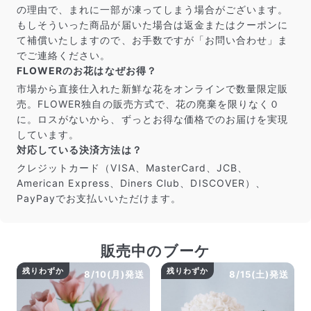
届いたお花に元気がなかったら？
の理由で、まれに一部が凍ってしまう場合がございます。
もし届いたお花に「枯れている」「折れている」などの
もしそういった商品が届いた場合は返金またはクーポンに
不備があった場合は、些細なことでもお気軽にサポート
て補償いたしますので、お手数ですが「お問い合わせ」ま
までご連絡ください。ご返金にて補償いたします。
でご連絡ください。
FLOWERのお花はなぜお得？
市場から直接仕入れた新鮮な花をオンラインで数量限定販
売。FLOWER独自の販売方式で、花の廃棄を限りなく０
に。ロスがないから、ずっとお得な価格でのお届けを実現
しています。
対応している決済方法は？
クレジットカード（VISA、MasterCard、JCB、
American Express、Diners Club、DISCOVER）、
PayPayでお支払いいただけます。
販売中のブーケ
写真と同じものが届く？
商品ページに掲載している写真は、実際にお届けする商
残りわずか
残りわずか
8/10(月)発送
8/15(土)発送
品を撮影したものです。お花は生き物なので、どうして
も色味やサイズ・咲き方に個体差はありますが、できる