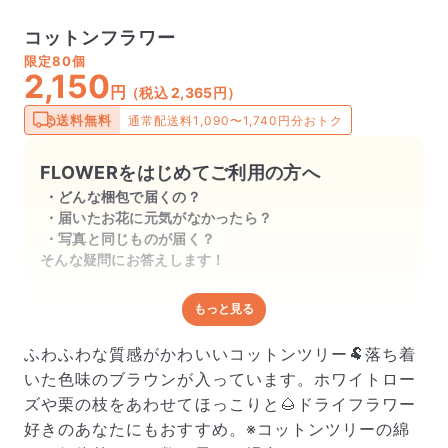
コットンフラワー
限定
80個
2,150
円
（税込 2,365円）
送料無料
通常配送料1,090〜1,740円分おトク
FLOWERをはじめてご利用の方へ
どんな梱包で届くの？
届いたお花に元気がなかったら？
写真と同じものが届く？
そんな疑問にお答えします！
もっと見る
どんな梱包で届くの？
出荷前に水揚げ（花が水を吸いやすくなる処理）を施
ふわふわな質感がかわいいコットンツリー🐏落ち着
し、専用ボックスに丁寧に梱包してお届けしています。
いた色味のブラウンが入っています。ホワイトロー
きゅっとまとめられて一見窮屈そうに見えますが、輸送
ズや栗の枝をあわせてほっこりと🌰ドライフラワー
中の衝撃による折れや擦れを軽減する効果があります。
好きのあなたにもおすすめ。※コットンツリーの綿