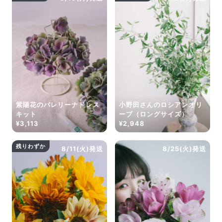
紫陽花のバレリーナドレス
小野田さんのロシアンオリ
キット
ーブ（ロングサイズ）
¥3,113
¥2,948
残りわずか
8/11(火)発送
8/25(火)発送