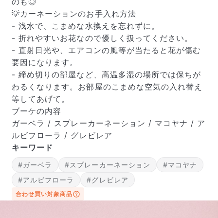
のも◎
💡カーネーションのお手入れ方法
- 浅水で、こまめな水換えを忘れずに。
- 折れやすいお花なので優しく扱ってください。
- 直射日光や、エアコンの風等が当たると花が傷む
要因になります。
届いたお花に元気がなかったら？
- 締め切りの部屋など、高温多湿の場所では保ちが
もし届いたお花に「枯れている」「折れている」などの
わるくなります。お部屋のこまめな空気の入れ替え
不備があった場合は、些細なことでもお気軽にサポート
等してあげて。
までご連絡ください。ご返金にて補償いたします。
ブーケの内容
ガーベラ / スプレーカーネーション / マコヤナ / ア
ルビフローラ / グレビレア
キーワード
#ガーベラ
#スプレーカーネーション
#マコヤナ
#アルビフローラ
#グレビレア
合わせ買い対象商品