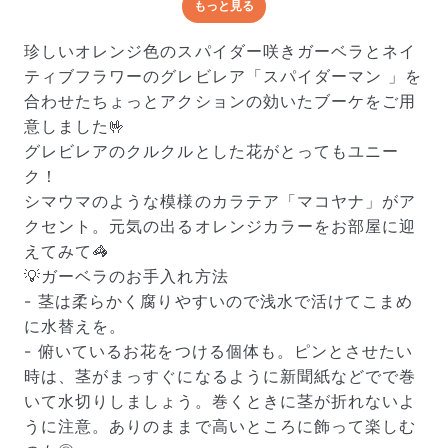
もっと見る
どんな梱包で届くの？
出荷前に水揚げ（花が水を吸いやすくなる処理）を施
珍しいオレンジ色のスパイダー咲きガーベラとネイ
し、専用ボックスに丁寧に梱包してお届けしています。
ティブフラワーのグレビレア「スパイダーマン 」を
きゅっとまとめられて一見窮屈そうに見えますが、輸送
合わせたちょっとアクションの効いたブーケをご用
中の衝撃による折れや擦れを軽減する効果があります。
意しました🤟
グレビレアのクルクルとした花がとってもユニー
ク！
シマウマのような模様のカラテア「マコヤナ」がア
クセント。元気の出るオレンジカラーをお部屋に迎
えてみて🦓
💡ガーベラのお手入れ方法
- 茎は柔らかく腐りやすいので浅水で活けてこまめ
に水替えを。
- 俯いているお花をつける個体も。ピンとさせたい
時は、茎がまっすぐになるように新聞紙などでで巻
いて水切りしましょう。巻くときに茎が折れないよ
うに注意。ありのままで高いところに飾って楽しむ