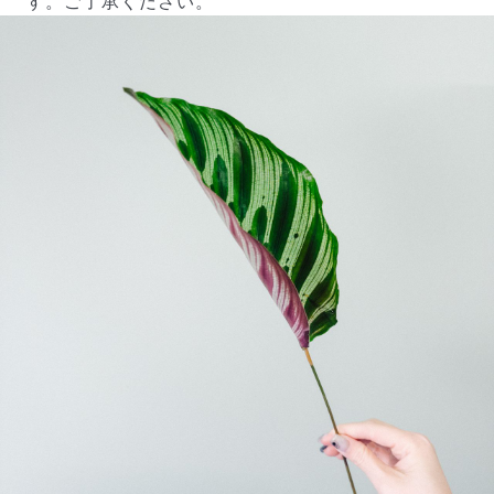
す。ご了承ください。
よくある質問
Q. 毎月自動でお花が届くサービスですか？
いいえ、毎月自動でお届けするサービスではありません。好
きな時に好きな花をご注文いただけます。
Q. 配送できないエリアはありますか？
ただいま沖縄・離島エリアへの配送には対応しておりませ
ん。ご了承ください。
Q. 配送日時は指定できますか？
お花をベストなタイミングで発送しているため、お届け日の
指定はできません。受け取り時間帯は、発送後にクロネコヤ
マトのアプリから変更可能です。
Q. 注文後にキャンセルできますか？
ご注文後一定時間内であればキャンセル可能です。