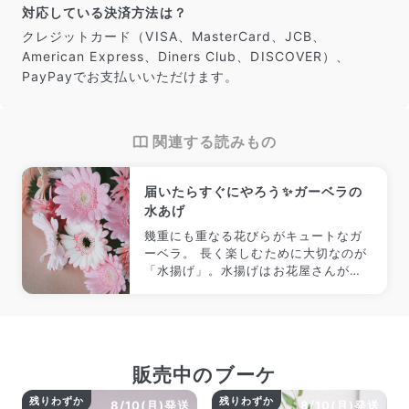
対応している決済方法は？
クレジットカード（VISA、MasterCard、JCB、
American Express、Diners Club、DISCOVER）、
PayPayでお支払いいただけます。
関連する読みもの
届いたらすぐにやろう✨ガーベラの
水あげ
幾重にも重なる花びらがキュートなガ
ーベラ。 長く楽しむために大切なのが
「水揚げ」。水揚げはお花屋さんが必
ず行う大切な作業です。これでお花の
持ちがぐんとよくなりますよ😉
販売中のブーケ
残りわずか
残りわずか
8/10(月)発送
8/10(月)発送