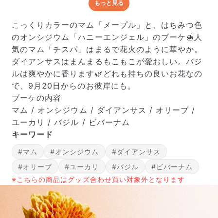
もっと見る
どんな梱包で届くの？
出荷前に水揚げ（花が水を吸いやすくなる処理）を施
こっくりカラーのマム「メープル」と、はちみつ色
し、専用ボックスに丁寧に梱包してお届けしています。
のオンシジウム「ハニーエンジェル」のブーケ🍯人
きゅっとまとめられて一見窮屈そうに見えますが、輸送
気のマム「チスパ」はまるで花火のように華やか。
中の衝撃による折れや擦れを軽減する効果があります。
ダイアンサスはまんまるもこもこが愛おしい。バジ
ルは爽やかに香ります🌿どれも持ちの良いお花なの
で、9月20日からのお彼岸にも。
ブーケの内容
マム / オンシジウム / ダイアンサス / オリーブ /
ユーカリ / バジル / ビバーナム
キーワード
#マム
#オンシジウム
#ダイアンサス
#オリーブ
#ユーカリ
#バジル
#ビバーナム
※こちらの商品はグッズ合わせ買い対象外となります