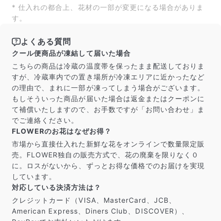
* 仕入れの都合上、花材の一部が変更になる場合がありま
よくある質問
す。
Q. 毎月自動でお花が届くサービスですか？
いいえ、毎月自動でお届けするサービスではありません。好
きな時に好きな花をご注文いただけます。
よくある質問
Q. 配送できないエリアはありますか？
クール便商品が凍結して届いた場合
ただいま沖縄・離島エリアへの配送には対応しておりませ
こちらの商品は冷蔵の温度帯を保ったまま配送しておりま
ん。ご了承ください。
すが、冷蔵車内での置き場所が冷凍エリアに近かったなど
Q. 配送日時は指定できますか？
の理由で、まれに一部が凍ってしまう場合がございます。
お花をベストなタイミングで発送しているため、お届け日の
指定はできません。受け取り時間帯は、発送後にクロネコヤ
もしそういった商品が届いた場合は返金またはクーポンに
マトのアプリから変更可能です。
て補償いたしますので、お手数ですが「お問い合わせ」ま
Q. 注文後にキャンセルできますか？
でご連絡ください。
ご注文後一定時間内であればキャンセル可能です。
FLOWERのお花はなぜお得？
市場から直接仕入れた新鮮な花をオンラインで数量限定販
売。FLOWER独自の販売方式で、花の廃棄を限りなく０
に。ロスがないから、ずっとお得な価格でのお届けを実現
しています。
対応している決済方法は？
クレジットカード（VISA、MasterCard、JCB、
American Express、Diners Club、DISCOVER）、