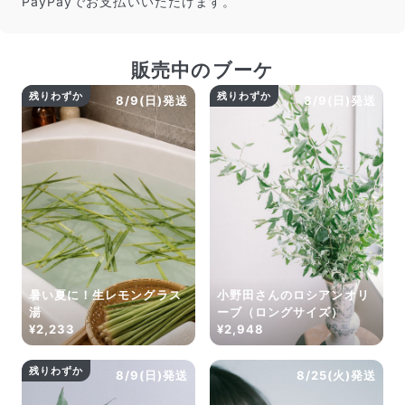
PayPayでお支払いいただけます。
販売中のブーケ
残りわずか
残りわずか
8/9(日)発送
8/9(日)発送
暑い夏に！生レモングラス
小野田さんのロシアンオリ
湯
ーブ（ロングサイズ）
¥2,233
¥2,948
残りわずか
8/9(日)発送
8/25(火)発送