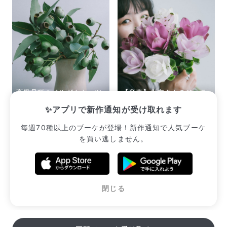
高級品種！ベルガムナッツ
【産直】永友さんのジェラ
のスワッグ
ートクルクマ
✨アプリで新作通知が受け取れます
¥2,640
¥3,080
毎週70種以上のブーケが登場！新作通知で人気ブーケ
を買い逃しません。
販売中のブーケ一覧へ
閉じる