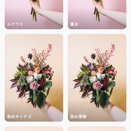
ルテウス
蓮台
染めキイチゴ
染め雪柳