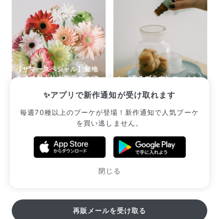
Q. 配送日時は指定できますか？
お花をベストなタイミングで発送しているため、お届け日の
指定はできません。受け取り時間帯は、発送後にクロネコヤ
マトのアプリから変更可能です。
Q. 注文後にキャンセルできますか？
ご注文後一定時間内であればキャンセル可能です。
【サマースペシャル】産地
直送で届く松木園芸のつぼ
ヒバ香るブラウンコットン
みガーベラ
のメディシンボトルキット
✨アプリで新作通知が受け取れます
¥2,552
¥3,300
毎週70種以上のブーケが登場！新作通知で人気ブーケ
を買い逃しません。
販売中のブーケ一覧へ
閉じる
再販メールを受け取る