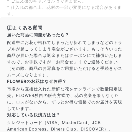
届いたお花に元気がなかったら？
* ご注文後のキャンセルはできません。
* 仕入れの都合上、花材の一部が変更になる場合がありま
もし届いたお花に「枯れている」「折れている」などの
不備があった場合は、些細なことでもお気軽にサポート
す。
までご連絡ください。ご返金にて補償いたします。
よくある質問
届いた商品に問題があったら？
配送中にお花が枯れてしまったり折れてしまうなどのトラ
ブルが起こってしまう場合がございます。もしそういった
商品が届いた場合は返金またはクーポンにて補償いたしま
すので、お手数ですが「お問合せ」までご連絡ください
（その際、商品のお写真をご用意いただけると手続きがス
ムーズになります）。
FLOWERのお花はなぜお得？
市場から直接仕入れた新鮮な花をオンラインで数量限定販
売。FLOWER独自の販売方式で、花の廃棄を限りなく０
に。ロスがないから、ずっとお得な価格でのお届けを実現
写真と同じものが届く？
しています。
商品ページに掲載している写真は、実際にお届けする商
対応している決済方法は？
品を撮影したものです。お花は生き物なので、どうして
クレジットカード（VISA、MasterCard、JCB、
も色味やサイズ・咲き方に個体差はありますが、できる
American Express、Diners Club、DISCOVER）、