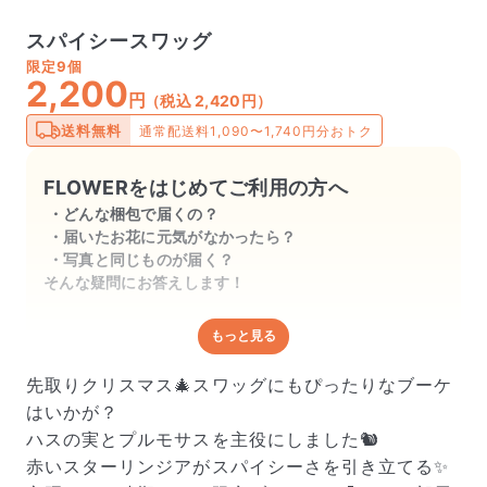
スパイシースワッグ
限定
9個
2,200
円
（税込 2,420円）
送料無料
通常配送料1,090〜1,740円分おトク
FLOWERをはじめてご利用の方へ
どんな梱包で届くの？
届いたお花に元気がなかったら？
写真と同じものが届く？
そんな疑問にお答えします！
もっと見る
どんな梱包で届くの？
出荷前に水揚げ（花が水を吸いやすくなる処理）を施
先取りクリスマス🎄スワッグにもぴったりなブーケ
し、専用ボックスに丁寧に梱包してお届けしています。
はいかが？
きゅっとまとめられて一見窮屈そうに見えますが、輸送
ハスの実とプルモサスを主役にしました🐿️
中の衝撃による折れや擦れを軽減する効果があります。
赤いスターリンジアがスパイシーさを引き立てる✨