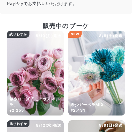
だけ写真のイメージに近いものをお届けできるように人
PayPayでお支払いいただけます。
の目でチェックをしています。
販売中のブーケ
残りわずか
NEW
8/10(月)発送
8/8(土)発送
よくある質問
希少ローズ「モーヴティア
Q. 毎月自動でお花が届くサービスですか？
ラ」
希少ガーベラMIX
いいえ、毎月自動でお届けするサービスではありません。好
¥2,255
¥2,431
きな時に好きな花をご注文いただけます。
Q. 配送できないエリアはありますか？
残りわずか
ただいま沖縄・離島エリアへの配送には対応しておりませ
8/12(水)発送
8/9(日)発送
ん。ご了承ください。