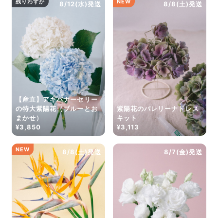
残りわずか
NEW
8/12(水)発送
8/8(土)発送
【産直】アキバナーセリー
の特大紫陽花（ブルーとお
紫陽花のバレリーナドレス
まかせ）
キット
¥3,850
¥3,113
NEW
8/8(土)発送
8/7(金)発送