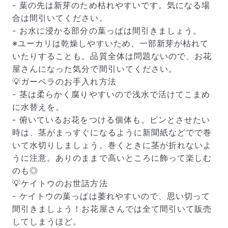
だけ写真のイメージに近いものをお届けできるように人
- 葉の先は新芽のため枯れやすいです。気になる場
の目でチェックをしています。
合は間引いてください。
- お水に浸かる部分の葉っぱは間引きましょう。
※ユーカリは乾燥しやすいため、一部新芽が枯れて
いたりすることも。品質全体は問題ないので、お花
屋さんになった気分で間引いてください。
💡ガーベラのお手入れ方法
- 茎は柔らかく腐りやすいので浅水で活けてこまめ
に水替えを。
- 俯いているお花をつける個体も。ピンとさせたい
時は、茎がまっすぐになるように新聞紙などでで巻
いて水切りしましょう。巻くときに茎が折れないよ
うに注意。ありのままで高いところに飾って楽しむ
よくある質問
のも◎
Q. 毎月自動でお花が届くサービスですか？
💡ケイトウのお世話方法
いいえ、毎月自動でお届けするサービスではありません。好
きな時に好きな花をご注文いただけます。
- ケイトウの葉っぱは萎れやすいので、思い切って
Q. 配送できないエリアはありますか？
間引きましょう！お花屋さんでは全て間引いて販売
ただいま沖縄・離島エリアへの配送には対応しておりませ
してしまうほど。
ん。ご了承ください。