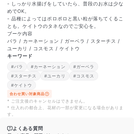
- しっかり水揚げをしていたら、普段のお水は少な
Q. 配送日時は指定できますか？
お花をベストなタイミングで発送しているため、お届け日の
めでOK。
指定はできません。受け取り時間帯は、発送後にクロネコヤ
- 品種によってはポロポロと黒い粒が落ちてくるこ
マトのアプリから変更可能です。
とも。ケイトウのタネなのでご安心を。
Q. 注文後にキャンセルできますか？
ブーケ内容
ご注文後一定時間内であればキャンセル可能です。
バラ / カーネーション / ガーベラ / スターチス /
ユーカリ / コスモス / ケイトウ
キーワード
#バラ
#カーネーション
#ガーベラ
#スターチス
#ユーカリ
#コスモス
#ケイトウ
合わせ買い対象商品
* ご注文後のキャンセルはできません。
* 仕入れの都合上、花材の一部が変更になる場合がありま
す。
よくある質問