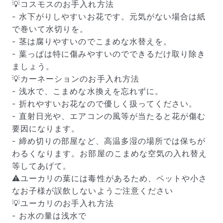
届いたお花に元気がなかったら？
💡コスモスのお手入れ方法
もし届いたお花に「枯れている」「折れている」などの
- 水下がりしやすいお花です。元気がない場合は紙
不備があった場合は、些細なことでもお気軽にサポート
で巻いて水切りを。
までご連絡ください。ご返金にて補償いたします。
- 茎は腐りやすいのでこまめな水替えを。
- 葉っぱは特に傷みやすいのでできるだけ取り除き
ましょう。
💡カーネーションのお手入れ方法
- 浅水で、こまめな水換えを忘れずに。
- 折れやすいお花なので優しく扱ってください。
- 直射日光や、エアコンの風等が当たると花が傷む
要因になります。
- 締め切りの部屋など、高温多湿の場所では保ちが
わるくなります。お部屋のこまめな空気の入れ替え
等してあげて。
⚠️ユーカリの葉には毒性があるため、ペットや小さ
写真と同じものが届く？
なお子様が誤飲しないようご注意ください
商品ページに掲載している写真は、実際にお届けする商
💡ユーカリのお手入れ方法
品を撮影したものです。お花は生き物なので、どうして
も色味やサイズ・咲き方に個体差はありますが、できる
- お水の量は浅水で