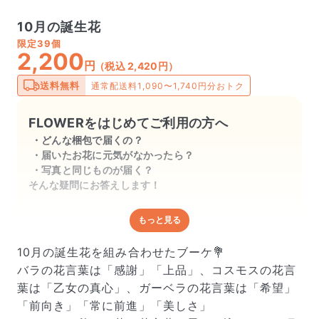
10月の誕生花
限定
39個
2,200
円
（税込 2,420円）
送料無料
通常配送料1,090〜1,740円分おトク
FLOWERをはじめてご利用の方へ
どんな梱包で届くの？
届いたお花に元気がなかったら？
写真と同じものが届く？
そんな疑問にお答えします！
もっと見る
どんな梱包で届くの？
出荷前に水揚げ（花が水を吸いやすくなる処理）を施
10月の誕生花を組み合わせたブーケ💐
し、専用ボックスに丁寧に梱包してお届けしています。
バラの花言葉は「感謝」「上品」、コスモスの花言
きゅっとまとめられて一見窮屈そうに見えますが、輸送
葉は「乙女の真心」、ガーベラの花言葉は「希望」
中の衝撃による折れや擦れを軽減する効果があります。
「前向き」「常に前進」「美しさ」