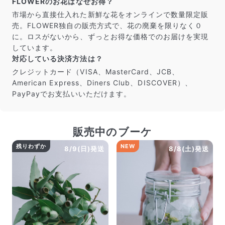
FLOWERのお花はなぜお得？
だけ写真のイメージに近いものをお届けできるように人
の目でチェックをしています。
市場から直接仕入れた新鮮な花をオンラインで数量限定販
売。FLOWER独自の販売方式で、花の廃棄を限りなく０
に。ロスがないから、ずっとお得な価格でのお届けを実現
しています。
対応している決済方法は？
クレジットカード（VISA、MasterCard、JCB、
American Express、Diners Club、DISCOVER）、
PayPayでお支払いいただけます。
販売中のブーケ
残りわずか
NEW
8/9(日)発送
8/8(土)発送
よくある質問
Q. 毎月自動でお花が届くサービスですか？
いいえ、毎月自動でお届けするサービスではありません。好
きな時に好きな花をご注文いただけます。
Q. 配送できないエリアはありますか？
ただいま沖縄・離島エリアへの配送には対応しておりませ
ん。ご了承ください。