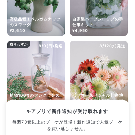
Q. 配送日時は指定できますか？
お花をベストなタイミングで発送しているため、お届け日の
指定はできません。受け取り時間帯は、発送後にクロネコヤ
高級品種！ベルガムナッツ
自家製ハーブシロップの手
マトのアプリから変更可能です。
のスワッグ
仕事キット
Q. 注文後にキャンセルできますか？
¥2,640
¥4,950
ご注文後一定時間内であればキャンセル可能です。
残りわずか
8/9(日)発送
8/12(水)発送
植物100%のフレグランス
【サマースペシャル】産地
ボトルキット（パロサント
直送で届く松木園芸のつぼ
と森の香り）
みガーベラ
✨アプリで新作通知が受け取れます
¥2,640
¥2,552
毎週70種以上のブーケが登場！新作通知で人気ブーケ
を買い逃しません。
販売中のブーケ一覧へ