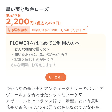
黒い実と秋色ローズ
限定
10個
2,200
円
（税込 2,420円）
送料無料
通常配送料1,090〜1,740円分おトク
FLOWERをはじめてご利用の方へ
どんな梱包で届くの？
届いたお花に元気がなかったら？
写真と同じものが届く？
そんな疑問にお答えします！
もっと見る
どんな梱包で届くの？
出荷前に水揚げ（花が水を吸いやすくなる処理）を施
つやつやの黒い実とアンティークカラーのバラ「ア
し、専用ボックスに丁寧に梱包してお届けしています。
ヴニール」を合わせたシックなブーケ💐
きゅっとまとめられて一見窮屈そうに見えますが、輸送
アヴニールとはフランス語で「希望」という意味。
中の衝撃による折れや擦れを軽減する効果があります。
花弁が茶色っぽいのは元々の色味なのでご安心を。