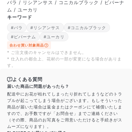
届いたお花に元気がなかったら？
バラ / リシアンサス / コニカルブラック / ビバーナ
もし届いたお花に「枯れている」「折れている」などの
ム / ユーカリ
不備があった場合は、些細なことでもお気軽にサポート
キーワード
までご連絡ください。ご返金にて補償いたします。
#バラ
#リシアンサス
#コニカルブラック
#ビバーナム
#ユーカリ
合わせ買い対象商品
* ご注文後のキャンセルはできません。
* 仕入れの都合上、花材の一部が変更になる場合がありま
す。
よくある質問
届いた商品に問題があったら？
配送中にお花が枯れてしまったり折れてしまうなどのトラ
ブルが起こってしまう場合がございます。もしそういった
商品が届いた場合は返金またはクーポンにて補償いたしま
写真と同じものが届く？
すので、お手数ですが「お問合せ」までご連絡ください
商品ページに掲載している写真は、実際にお届けする商
（その際、商品のお写真をご用意いただけると手続きがス
品を撮影したものです。お花は生き物なので、どうして
ムーズになります）。
も色味やサイズ・咲き方に個体差はありますが、できる