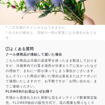
写真と同じものが届く？
商品ページに掲載している写真は、実際にお届けする商
品を撮影したものです。お花は生き物なので、どうして
* ご注文後のキャンセルはできません。
も色味やサイズ・咲き方に個体差はありますが、できる
* 仕入れの都合上、花材の一部が変更になる場合がありま
だけ写真のイメージに近いものをお届けできるように人
す。
の目でチェックをしています。
よくある質問
クール便商品が凍結して届いた場合
こちらの商品は冷蔵の温度帯を保ったまま配送しておりま
すが、冷蔵車内での置き場所が冷凍エリアに近かったなど
の理由で、まれに一部が凍ってしまう場合がございます。
もしそういった商品が届いた場合は返金またはクーポンに
て補償いたしますので、お手数ですが「お問い合わせ」ま
でご連絡ください。
FLOWERのお花はなぜお得？
市場から直接仕入れた新鮮な花をオンラインで数量限定販
売。FLOWER独自の販売方式で、花の廃棄を限りなく０