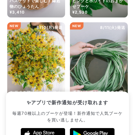
バスケットで楽しむ！縁起
ピンクとホワイトのおまか
物のひょうたん
せブーケ
¥3,410
¥2,530
NEW
NEW
8/10(月)発送
8/11(火)発送
ルドベキア「ヘンリーアイ
道具いらず！香る夏のお守
ラーズ」
りレモングラスリース
✨アプリで新作通知が受け取れます
¥2,475
¥2,310
毎週70種以上のブーケが登場！新作通知で人気ブーケ
を買い逃しません。
販売中のブーケ一覧へ