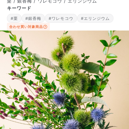
栗 / 銀香梅 / ワレモコウ / エリンジウム
キーワード
#栗
#銀香梅
#ワレモコウ
#エリンジウム
合わせ買い対象商品
届いたお花に元気がなかったら？
もし届いたお花に「枯れている」「折れている」などの
不備があった場合は、些細なことでもお気軽にサポート
までご連絡ください。ご返金にて補償いたします。