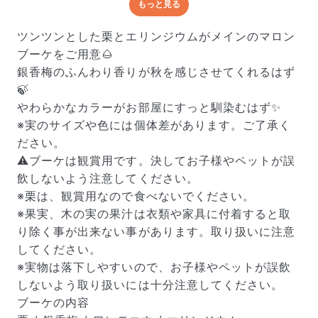
もっと見る
どんな梱包で届くの？
出荷前に水揚げ（花が水を吸いやすくなる処理）を施
ツンツンとした栗とエリンジウムがメインのマロン
し、専用ボックスに丁寧に梱包してお届けしています。
ブーケをご用意🌰
きゅっとまとめられて一見窮屈そうに見えますが、輸送
銀香梅のふんわり香りが秋を感じさせてくれるはず
中の衝撃による折れや擦れを軽減する効果があります。
🍃
やわらかなカラーがお部屋にすっと馴染むはず✨
※実のサイズや色には個体差があります。ご了承く
ださい。
⚠️ブーケは観賞用です。決してお子様やペットが誤
飲しないよう注意してください。
※栗は、観賞用なので食べないでください。
※果実、木の実の果汁は衣類や家具に付着すると取
り除く事が出来ない事があります。取り扱いに注意
してください。
※実物は落下しやすいので、お子様やペットが誤飲
しないよう取り扱いには十分注意してください。
ブーケの内容