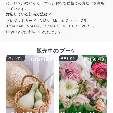
に。ロスがないから、ずっとお得な価格でのお届けを実現
よくある質問
しています。
Q. 毎月自動でお花が届くサービスですか？
対応している決済方法は？
いいえ、毎月自動でお届けするサービスではありません。好
きな時に好きな花をご注文いただけます。
クレジットカード（VISA、MasterCard、JCB、
Q. 配送できないエリアはありますか？
American Express、Diners Club、DISCOVER）、
ただいま沖縄・離島エリアへの配送には対応しておりませ
PayPayでお支払いいただけます。
ん。ご了承ください。
Q. 配送日時は指定できますか？
お花をベストなタイミングで発送しているため、お届け日の
販売中のブーケ
指定はできません。受け取り時間帯は、発送後にクロネコヤ
マトのアプリから変更可能です。
残りわずか
残りわずか
8/10(月)発送
8/11(火)発送
Q. 注文後にキャンセルできますか？
ご注文後一定時間内であればキャンセル可能です。