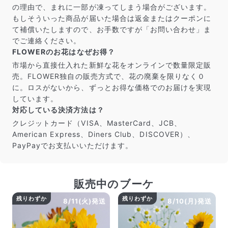
届いたお花に元気がなかったら？
の理由で、まれに一部が凍ってしまう場合がございます。
もし届いたお花に「枯れている」「折れている」などの
もしそういった商品が届いた場合は返金またはクーポンに
不備があった場合は、些細なことでもお気軽にサポート
て補償いたしますので、お手数ですが「お問い合わせ」ま
までご連絡ください。ご返金にて補償いたします。
でご連絡ください。
FLOWERのお花はなぜお得？
市場から直接仕入れた新鮮な花をオンラインで数量限定販
売。FLOWER独自の販売方式で、花の廃棄を限りなく０
に。ロスがないから、ずっとお得な価格でのお届けを実現
しています。
対応している決済方法は？
クレジットカード（VISA、MasterCard、JCB、
American Express、Diners Club、DISCOVER）、
PayPayでお支払いいただけます。
販売中のブーケ
写真と同じものが届く？
商品ページに掲載している写真は、実際にお届けする商
残りわずか
残りわずか
8/11(火)発送
8/10(月)発送
品を撮影したものです。お花は生き物なので、どうして
も色味やサイズ・咲き方に個体差はありますが、できる