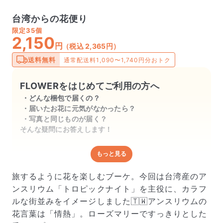
台湾からの花便り
限定
35個
2,150
円
（税込 2,365円）
送料無料
通常配送料1,090〜1,740円分おトク
FLOWERをはじめてご利用の方へ
どんな梱包で届くの？
届いたお花に元気がなかったら？
写真と同じものが届く？
そんな疑問にお答えします！
もっと見る
どんな梱包で届くの？
出荷前に水揚げ（花が水を吸いやすくなる処理）を施
旅するように花を楽しむブーケ。今回は台湾産のア
し、専用ボックスに丁寧に梱包してお届けしています。
ンスリウム「トロピックナイト」を主役に、カラフ
きゅっとまとめられて一見窮屈そうに見えますが、輸送
ルな街並みをイメージしました🇹🇼アンスリウムの
中の衝撃による折れや擦れを軽減する効果があります。
花言葉は「情熱」。ローズマリーですっきりとした