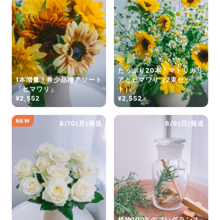
だけ写真のイメージに近いものをお届けできるように人
の目でチェックをしています。
たっぷり20本！マトリカリ
1本増量！希少品種アソート
アとヒマワリ（2束セッ
「ヒマワリ」
ト）
¥2,552
¥2,552
NEW
8/10(月)発送
8/9(日)発送
よくある質問
Q. 毎月自動でお花が届くサービスですか？
いいえ、毎月自動でお届けするサービスではありません。好
きな時に好きな花をご注文いただけます。
Q. 配送できないエリアはありますか？
ただいま沖縄・離島エリアへの配送には対応しておりませ
ん。ご了承ください。
植物100%のフレグランス