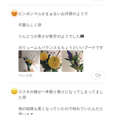
ピンポンマムがまぁるいお月様のようで

可愛らしく😍

りんどうの青さが夜空のようでした🌃

ボリュームもバランスもちょうどいいブーケです
10ヶ月前
0
ススキの穂が一本散り散りになってしまってまし
た😢

他の稲穂も黒くなっていたので枯れていたんだと
思います。
