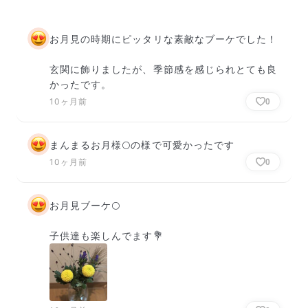
お月見の時期にピッタリな素敵なブーケでした！

玄関に飾りましたが、季節感を感じられとても良
かったです。
10ヶ月前
0
まんまるお月様🌕の様で可愛かったです
10ヶ月前
0
お月見ブーケ🌕

子供達も楽しんでます💐