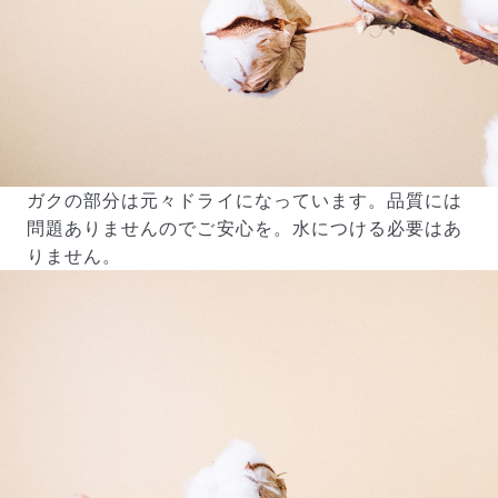
よくある質問
Q. 毎月自動でお花が届くサービスですか？
いいえ、毎月自動でお届けするサービスではありません。好
きな時に好きな花をご注文いただけます。
Q. 配送できないエリアはありますか？
ただいま沖縄・離島エリアへの配送には対応しておりませ
ん。ご了承ください。
Q. 配送日時は指定できますか？
ガクの部分は元々ドライになっています。品質には
お花をベストなタイミングで発送しているため、お届け日の
指定はできません。受け取り時間帯は、発送後にクロネコヤ
問題ありませんのでご安心を。水につける必要はあ
マトのアプリから変更可能です。
りません。
Q. 注文後にキャンセルできますか？
ご注文後一定時間内であればキャンセル可能です。