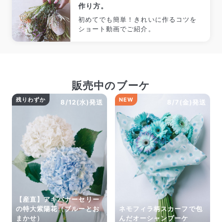
作り方。
初めてでも簡単！きれいに作るコツを
ショート動画でご紹介。
販売中のブーケ
残りわずか
NEW
8/12(水)発送
8/7(金)発送
【産直】アキバナーセリー
の特大紫陽花（ブルーとお
ネモフィラ柄スカーフで包
まかせ）
んだオーシャンブーケ