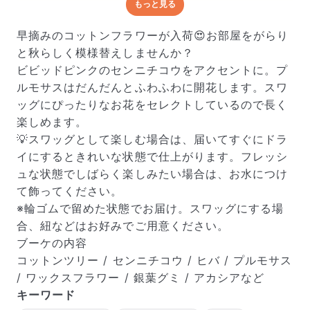
もっと見る
どんな梱包で届くの？
出荷前に水揚げ（花が水を吸いやすくなる処理）を施
早摘みのコットンフラワーが入荷😍お部屋をがらり
し、専用ボックスに丁寧に梱包してお届けしています。
と秋らしく模様替えしませんか？
きゅっとまとめられて一見窮屈そうに見えますが、輸送
ビビッドピンクのセンニチコウをアクセントに。プ
中の衝撃による折れや擦れを軽減する効果があります。
ルモサスはだんだんとふわふわに開花します。スワ
ッグにぴったりなお花をセレクトしているので長く
楽しめます。
💡スワッグとして楽しむ場合は、届いてすぐにドラ
イにするときれいな状態で仕上がります。フレッシ
ュな状態でしばらく楽しみたい場合は、お水につけ
て飾ってください。
※輪ゴムで留めた状態でお届け。スワッグにする場
合、紐などはお好みでご用意ください。
ブーケの内容
コットンツリー / センニチコウ / ヒバ / プルモサス
/ ワックスフラワー / 銀葉グミ / アカシアなど
キーワード