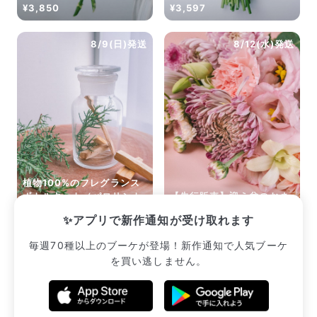
¥3,850
¥3,597
8/9(日)発送
8/12(水)発送
植物100%のフレグランス
ボトルキット（パロサント
【先行販売】迎え盆のおま
と森の香り）
かせブーケ（ピンク系）
✨アプリで新作通知が受け取れます
¥2,640
¥2,640
毎週70種以上のブーケが登場！新作通知で人気ブーケ
を買い逃しません。
販売中のブーケ一覧へ