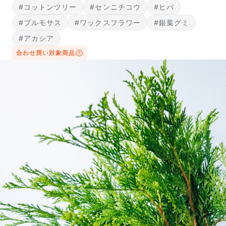
#コットンツリー
#センニチコウ
#ヒバ
#プルモサス
#ワックスフラワー
#銀葉グミ
#アカシア
合わせ買い対象商品
届いたお花に元気がなかったら？
もし届いたお花に「枯れている」「折れている」などの
不備があった場合は、些細なことでもお気軽にサポート
までご連絡ください。ご返金にて補償いたします。