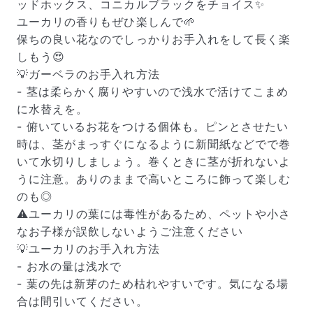
ッドホックス、コニカルブラックをチョイス✨
ユーカリの香りもぜひ楽しんで🌱
保ちの良い花なのでしっかりお手入れをして長く楽
しもう😍
💡ガーベラのお手入れ方法
- 茎は柔らかく腐りやすいので浅水で活けてこまめ
に水替えを。
- 俯いているお花をつける個体も。ピンとさせたい
時は、茎がまっすぐになるように新聞紙などでで巻
いて水切りしましょう。巻くときに茎が折れないよ
うに注意。ありのままで高いところに飾って楽しむ
のも◎
⚠️ユーカリの葉には毒性があるため、ペットや小さ
なお子様が誤飲しないようご注意ください
💡ユーカリのお手入れ方法
- お水の量は浅水で
- 葉の先は新芽のため枯れやすいです。気になる場
合は間引いてください。