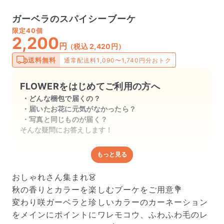
ガーベラのスパイシーブーケ
限定
40個
2,200
円
（税込 2,420円）
送料無料
通常配送料1,090〜1,740円分おトク
FLOWERをはじめてご利用の方へ
どんな梱包で届くの？
届いたお花に元気がなかったら？
写真と同じものが届く？
そんな疑問にお答えします！
もっと見る
どんな梱包で届くの？
出荷前に水揚げ（花が水を吸いやすくなる処理）を施
おしゃれさん集まれ👗
し、専用ボックスに丁寧に梱包してお届けしています。
秋の香りとカラーを楽しむブーケをご用意💐
きゅっとまとめられて一見窮屈そうに見えますが、輸送
変わり咲ガーベラと珍しいカラーのカーネーション
中の衝撃による折れや擦れを軽減する効果があります。
をメインにポイントにワレモコウ、ふわふわ毛のレ