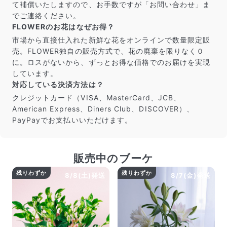
だけ写真のイメージに近いものをお届けできるように人
て補償いたしますので、お手数ですが「お問い合わせ」ま
の目でチェックをしています。
でご連絡ください。
FLOWERのお花はなぜお得？
市場から直接仕入れた新鮮な花をオンラインで数量限定販
売。FLOWER独自の販売方式で、花の廃棄を限りなく０
に。ロスがないから、ずっとお得な価格でのお届けを実現
しています。
対応している決済方法は？
クレジットカード（VISA、MasterCard、JCB、
American Express、Diners Club、DISCOVER）、
PayPayでお支払いいただけます。
販売中のブーケ
よくある質問
残りわずか
残りわずか
Q. 毎月自動でお花が届くサービスですか？
8/8(土)発送
8/7(金)発送
いいえ、毎月自動でお届けするサービスではありません。好
きな時に好きな花をご注文いただけます。
Q. 配送できないエリアはありますか？
ただいま沖縄・離島エリアへの配送には対応しておりませ
ん。ご了承ください。