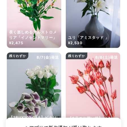
Q. 配送日時は指定できますか？
お花をベストなタイミングで発送しているため、お届け日の
指定はできません。受け取り時間帯は、発送後にクロネコヤ
マトのアプリから変更可能です。
Q. 注文後にキャンセルできますか？
ご注文後一定時間内であればキャンセル可能です。
長く楽しめるアルストロメ
リア「イノセントマリー」
ユリ「アミスタッド 」
¥2,475
¥2,530
残りわずか
残りわずか
8/7(金)発送
8/8(土)発送
【2BUY10%OFF】ピカソ
【8月のお買い得】ハイビ
と純白ローズ
スカスの実「ベニアオイ」