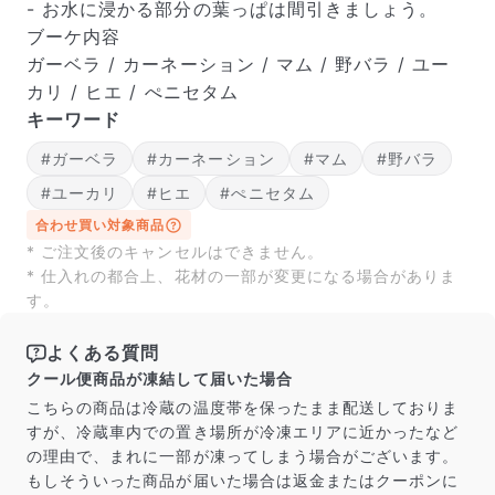
届いたお花に元気がなかったら？
- お水に浸かる部分の葉っぱは間引きましょう。
もし届いたお花に「枯れている」「折れている」などの
ブーケ内容
不備があった場合は、些細なことでもお気軽にサポート
ガーベラ / カーネーション / マム / 野バラ / ユー
までご連絡ください。ご返金にて補償いたします。
カリ / ヒエ / ぺニセタム
キーワード
#ガーベラ
#カーネーション
#マム
#野バラ
#ユーカリ
#ヒエ
#ぺニセタム
合わせ買い対象商品
* ご注文後のキャンセルはできません。
* 仕入れの都合上、花材の一部が変更になる場合がありま
す。
よくある質問
クール便商品が凍結して届いた場合
写真と同じものが届く？
こちらの商品は冷蔵の温度帯を保ったまま配送しておりま
商品ページに掲載している写真は、実際にお届けする商
すが、冷蔵車内での置き場所が冷凍エリアに近かったなど
品を撮影したものです。お花は生き物なので、どうして
の理由で、まれに一部が凍ってしまう場合がございます。
も色味やサイズ・咲き方に個体差はありますが、できる
もしそういった商品が届いた場合は返金またはクーポンに