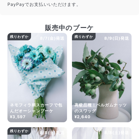
PayPayでお支払いいただけます。
よくある質問
Q. 毎月自動でお花が届くサービスですか？
いいえ、毎月自動でお届けするサービスではありません。好
きな時に好きな花をご注文いただけます。
販売中のブーケ
Q. 配送できないエリアはありますか？
残りわずか
残りわずか
ただいま沖縄・離島エリアへの配送には対応しておりませ
8/7(金)発送
8/9(日)発送
ん。ご了承ください。
Q. 配送日時は指定できますか？
お花をベストなタイミングで発送しているため、お届け日の
指定はできません。受け取り時間帯は、発送後にクロネコヤ
マトのアプリから変更可能です。
Q. 注文後にキャンセルできますか？
ご注文後一定時間内であればキャンセル可能です。
ネモフィラ柄スカーフで包
高級品種！ベルガムナッツ
んだオーシャンブーケ
のスワッグ
¥3,597
¥2,640
残りわずか
8/8(土)発送
8/8(土)発送