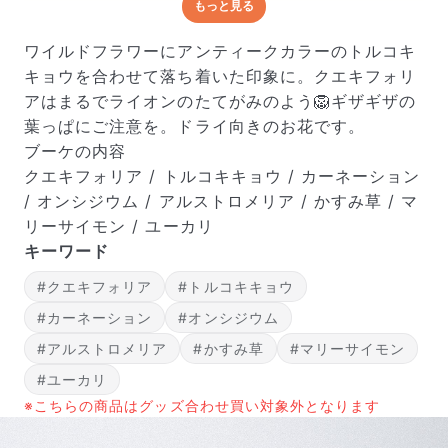
もっと見る
どんな梱包で届くの？
出荷前に水揚げ（花が水を吸いやすくなる処理）を施
ワイルドフラワーにアンティークカラーのトルコキ
し、専用ボックスに丁寧に梱包してお届けしています。
キョウを合わせて落ち着いた印象に。クエキフォリ
きゅっとまとめられて一見窮屈そうに見えますが、輸送
アはまるでライオンのたてがみのよう🦁ギザギザの
中の衝撃による折れや擦れを軽減する効果があります。
葉っぱにご注意を。ドライ向きのお花です。
ブーケの内容
クエキフォリア / トルコキキョウ / カーネーション
/ オンシジウム / アルストロメリア / かすみ草 / マ
リーサイモン / ユーカリ
キーワード
#クエキフォリア
#トルコキキョウ
#カーネーション
#オンシジウム
#アルストロメリア
#かすみ草
#マリーサイモン
#ユーカリ
※こちらの商品はグッズ合わせ買い対象外となります