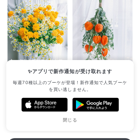
たっぷり！姫ひまわりとマ
トリカリア
実りの鬼灯スワッグ
✨アプリで新作通知が受け取れます
¥2,497
¥2,893
毎週70種以上のブーケが登場！新作通知で人気ブーケ
を買い逃しません。
販売中のブーケ一覧へ
閉じる