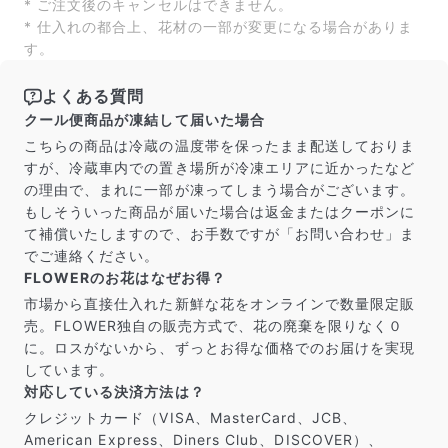
* ご注文後のキャンセルはできません。
* 仕入れの都合上、花材の一部が変更になる場合がありま
す。
写真と同じものが届く？
商品ページに掲載している写真は、実際にお届けする商
よくある質問
品を撮影したものです。お花は生き物なので、どうして
クール便商品が凍結して届いた場合
も色味やサイズ・咲き方に個体差はありますが、できる
こちらの商品は冷蔵の温度帯を保ったまま配送しておりま
だけ写真のイメージに近いものをお届けできるように人
すが、冷蔵車内での置き場所が冷凍エリアに近かったなど
の目でチェックをしています。
の理由で、まれに一部が凍ってしまう場合がございます。
もしそういった商品が届いた場合は返金またはクーポンに
て補償いたしますので、お手数ですが「お問い合わせ」ま
でご連絡ください。
FLOWERのお花はなぜお得？
市場から直接仕入れた新鮮な花をオンラインで数量限定販
売。FLOWER独自の販売方式で、花の廃棄を限りなく０
に。ロスがないから、ずっとお得な価格でのお届けを実現
しています。
対応している決済方法は？
クレジットカード（VISA、MasterCard、JCB、
American Express、Diners Club、DISCOVER）、