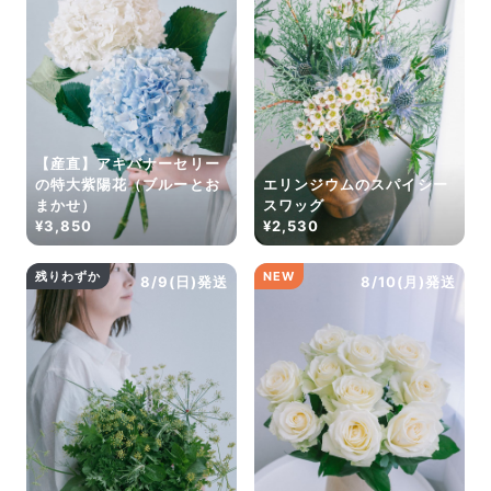
だけ写真のイメージに近いものをお届けできるように人
の目でチェックをしています。
【産直】アキバナーセリー
の特大紫陽花（ブルーとお
エリンジウムのスパイシー
まかせ）
スワッグ
¥3,850
¥2,530
残りわずか
NEW
8/9(日)発送
8/10(月)発送
よくある質問
Q. 毎月自動でお花が届くサービスですか？
いいえ、毎月自動でお届けするサービスではありません。好
きな時に好きな花をご注文いただけます。
Q. 配送できないエリアはありますか？
ただいま沖縄・離島エリアへの配送には対応しておりませ
ん。ご了承ください。