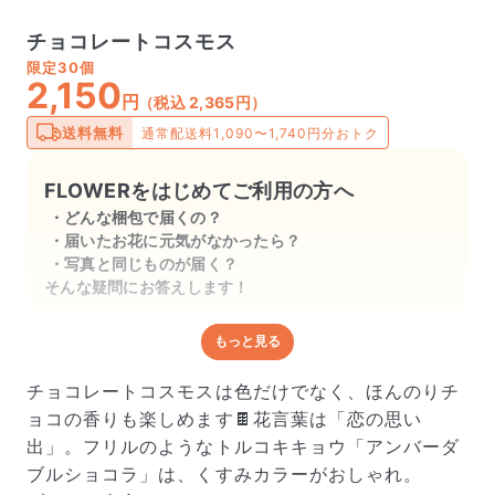
チョコレートコスモス
限定
30個
2,150
円
（税込 2,365円）
送料無料
通常配送料1,090〜1,740円分おトク
FLOWERをはじめてご利用の方へ
どんな梱包で届くの？
届いたお花に元気がなかったら？
写真と同じものが届く？
そんな疑問にお答えします！
もっと見る
どんな梱包で届くの？
出荷前に水揚げ（花が水を吸いやすくなる処理）を施
チョコレートコスモスは色だけでなく、ほんのりチ
し、専用ボックスに丁寧に梱包してお届けしています。
ョコの香りも楽しめます🍫花言葉は「恋の思い
きゅっとまとめられて一見窮屈そうに見えますが、輸送
出」。フリルのようなトルコキキョウ「アンバーダ
中の衝撃による折れや擦れを軽減する効果があります。
ブルショコラ」は、くすみカラーがおしゃれ。