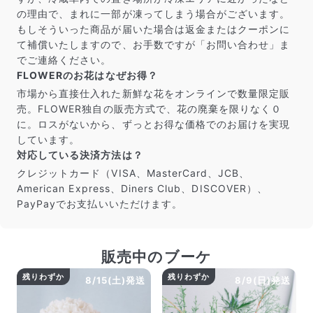
届いたお花に元気がなかったら？
の理由で、まれに一部が凍ってしまう場合がございます。
もし届いたお花に「枯れている」「折れている」などの
もしそういった商品が届いた場合は返金またはクーポンに
不備があった場合は、些細なことでもお気軽にサポート
て補償いたしますので、お手数ですが「お問い合わせ」ま
までご連絡ください。ご返金にて補償いたします。
でご連絡ください。
FLOWERのお花はなぜお得？
市場から直接仕入れた新鮮な花をオンラインで数量限定販
売。FLOWER独自の販売方式で、花の廃棄を限りなく０
に。ロスがないから、ずっとお得な価格でのお届けを実現
しています。
対応している決済方法は？
クレジットカード（VISA、MasterCard、JCB、
American Express、Diners Club、DISCOVER）、
PayPayでお支払いいただけます。
販売中のブーケ
写真と同じものが届く？
商品ページに掲載している写真は、実際にお届けする商
残りわずか
残りわずか
8/15(土)発送
8/9(日)発送
品を撮影したものです。お花は生き物なので、どうして
も色味やサイズ・咲き方に個体差はありますが、できる