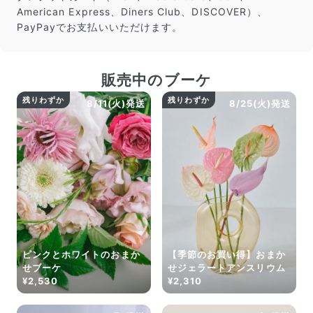
American Express、Diners Club、DISCOVER）、
よくある質問
PayPayでお支払いいただけます。
Q. 毎月自動でお花が届くサービスですか？
いいえ、毎月自動でお届けするサービスではありません。好
きな時に好きな花をご注文いただけます。
Q. 配送できないエリアはありますか？
販売中のブーケ
ただいま沖縄・離島エリアへの配送には対応しておりませ
ん。ご了承ください。
残りわずか
残りわずか
8/11(火)発送
8/25(火)発送
Q. 配送日時は指定できますか？
お花をベストなタイミングで発送しているため、お届け日の
指定はできません。受け取り時間帯は、発送後にクロネコヤ
マトのアプリから変更可能です。
Q. 注文後にキャンセルできますか？
ご注文後一定時間内であればキャンセル可能です。
ピンクとホワイトのおまか
【季節のお買い得】おまか
せブーケ
せジェラートアンスリウム
¥2,530
¥2,310