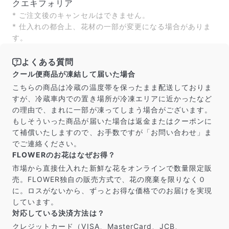
クエキフォリア
* ご注文後のキャンセルはできません。
* 仕入れの都合上、花材の一部が変更になる場合がありま
写真と同じものが届く？
す。
商品ページに掲載している写真は、実際にお届けする商
品を撮影したものです。お花は生き物なので、どうして
よくある質問
も色味やサイズ・咲き方に個体差はありますが、できる
クール便商品が凍結して届いた場合
だけ写真のイメージに近いものをお届けできるように人
の目でチェックをしています。
こちらの商品は冷蔵の温度帯を保ったまま配送しておりま
すが、冷蔵車内での置き場所が冷凍エリアに近かったなど
の理由で、まれに一部が凍ってしまう場合がございます。
もしそういった商品が届いた場合は返金またはクーポンに
て補償いたしますので、お手数ですが「お問い合わせ」ま
でご連絡ください。
FLOWERのお花はなぜお得？
市場から直接仕入れた新鮮な花をオンラインで数量限定販
売。FLOWER独自の販売方式で、花の廃棄を限りなく０
に。ロスがないから、ずっとお得な価格でのお届けを実現
しています。
対応している決済方法は？
クレジットカード（VISA、MasterCard、JCB、