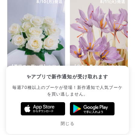
8/10(月)発送
8/11(火)発送
【季節のお買い得】ホワイ
【産直】希少！土も水もい
トローズ「アバランチェ」
らない「サフランの球根」
✨アプリで新作通知が受け取れます
¥2,035
¥2,420
毎週70種以上のブーケが登場！新作通知で人気ブーケ
を買い逃しません。
販売中のブーケ一覧へ
閉じる