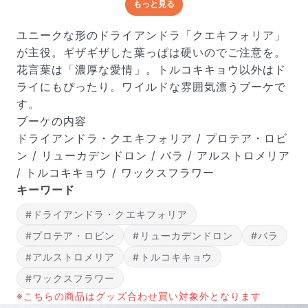
もっと見る
どんな梱包で届くの？
出荷前に水揚げ（花が水を吸いやすくなる処理）を施
ユニークな形のドライアンドラ「クエキフォリア」
し、専用ボックスに丁寧に梱包してお届けしています。
が主役。ギザギザした葉っぱは硬いのでご注意を。
きゅっとまとめられて一見窮屈そうに見えますが、輸送
花言葉は「濃厚な愛情」。トルコキキョウ以外はド
中の衝撃による折れや擦れを軽減する効果があります。
ライにもぴったり。ワイルドな雰囲気漂うブーケで
す。
ブーケの内容
ドライアンドラ・クエキフォリア / プロテア・ロビ
ン / リューカデンドロン / バラ / アルストロメリア
/ トルコキキョウ / ワックスフラワー
キーワード
#ドライアンドラ・クエキフォリア
#プロテア・ロビン
#リューカデンドロン
#バラ
#アルストロメリア
#トルコキキョウ
#ワックスフラワー
※こちらの商品はグッズ合わせ買い対象外となります