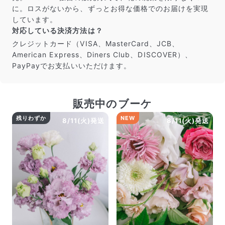
だけ写真のイメージに近いものをお届けできるように人
に。ロスがないから、ずっとお得な価格でのお届けを実現
の目でチェックをしています。
しています。
対応している決済方法は？
クレジットカード（VISA、MasterCard、JCB、
American Express、Diners Club、DISCOVER）、
PayPayでお支払いいただけます。
販売中のブーケ
残りわずか
NEW
8/11(火)発送
8/11(火)発送
よくある質問
Q. 毎月自動でお花が届くサービスですか？
いいえ、毎月自動でお届けするサービスではありません。好
きな時に好きな花をご注文いただけます。
Q. 配送できないエリアはありますか？
ただいま沖縄・離島エリアへの配送には対応しておりませ
ん。ご了承ください。