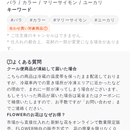
届いたお花に元気がなかったら？
バラ / カラー / マリーサイモン / ユーカリ
もし届いたお花に「枯れている」「折れている」などの
キーワード
不備があった場合は、些細なことでもお気軽にサポート
までご連絡ください。ご返金にて補償いたします。
#バラ
#カラー
#マリーサイモン
#ユーカリ
合わせ買い対象商品
* ご注文後のキャンセルはできません。
* 仕入れの都合上、花材の一部が変更になる場合がありま
す。
よくある質問
クール便商品が凍結して届いた場合
こちらの商品は冷蔵の温度帯を保ったまま配送しておりま
すが、冷蔵車内での置き場所が冷凍エリアに近かったなど
の理由で、まれに一部が凍ってしまう場合がございます。
もしそういった商品が届いた場合は返金またはクーポンに
て補償いたしますので、お手数ですが「お問い合わせ」ま
写真と同じものが届く？
でご連絡ください。
商品ページに掲載している写真は、実際にお届けする商
FLOWERのお花はなぜお得？
品を撮影したものです。お花は生き物なので、どうして
市場から直接仕入れた新鮮な花をオンラインで数量限定販
も色味やサイズ・咲き方に個体差はありますが、できる
売。FLOWER独自の販売方式で、花の廃棄を限りなく０