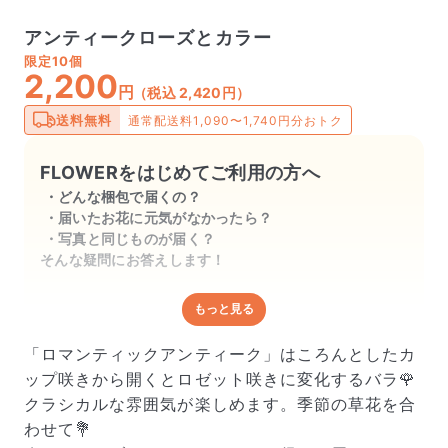
アンティークローズとカラー
限定
10個
2,200
円
（税込 2,420円）
送料無料
通常配送料1,090〜1,740円分おトク
FLOWERをはじめてご利用の方へ
どんな梱包で届くの？
届いたお花に元気がなかったら？
写真と同じものが届く？
そんな疑問にお答えします！
もっと見る
どんな梱包で届くの？
出荷前に水揚げ（花が水を吸いやすくなる処理）を施
「ロマンティックアンティーク」はころんとしたカ
し、専用ボックスに丁寧に梱包してお届けしています。
ップ咲きから開くとロゼット咲きに変化するバラ🌹
きゅっとまとめられて一見窮屈そうに見えますが、輸送
クラシカルな雰囲気が楽しめます。季節の草花を合
中の衝撃による折れや擦れを軽減する効果があります。
わせて💐