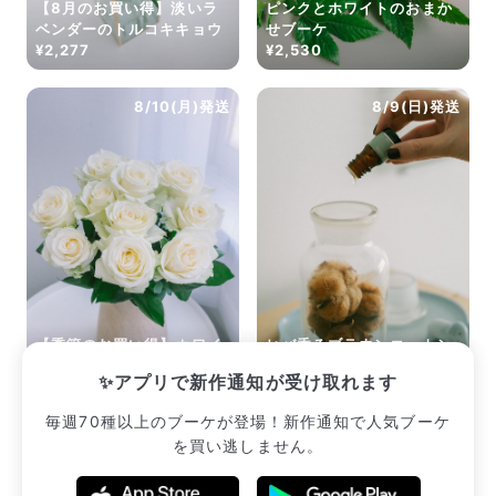
【8月のお買い得】淡いラ
ピンクとホワイトのおまか
Q. 配送日時は指定できますか？
ベンダーのトルコキキョウ
せブーケ
お花をベストなタイミングで発送しているため、お届け日の
¥2,277
¥2,530
指定はできません。受け取り時間帯は、発送後にクロネコヤ
マトのアプリから変更可能です。
Q. 注文後にキャンセルできますか？
8/10(月)発送
8/9(日)発送
ご注文後一定時間内であればキャンセル可能です。
【季節のお買い得】ホワイ
ヒバ香るブラウンコットン
トローズ「アバランチェ」
のメディシンボトルキット
✨アプリで新作通知が受け取れます
¥2,035
¥3,300
毎週70種以上のブーケが登場！新作通知で人気ブーケ
を買い逃しません。
販売中のブーケ一覧へ