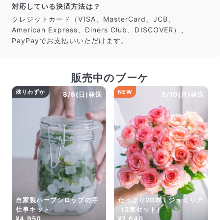
対応している決済方法は？
よくある質問
クレジットカード（VISA、MasterCard、JCB、
Q. 毎月自動でお花が届くサービスですか？
American Express、Diners Club、DISCOVER）、
いいえ、毎月自動でお届けするサービスではありません。好
きな時に好きな花をご注文いただけます。
PayPayでお支払いいただけます。
Q. 配送できないエリアはありますか？
ただいま沖縄・離島エリアへの配送には対応しておりませ
ん。ご了承ください。
販売中のブーケ
Q. 配送日時は指定できますか？
お花をベストなタイミングで発送しているため、お届け日の
残りわずか
NEW
8/9(日)発送
8/10(月)発送
指定はできません。受け取り時間帯は、発送後にクロネコヤ
マトのアプリから変更可能です。
Q. 注文後にキャンセルできますか？
ご注文後一定時間内であればキャンセル可能です。
自家製ハーブシロップの手
たっぷり20本！ジュミリア
仕事キット
（2束セット）
¥4,950
¥2,640