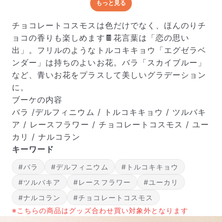
もっと見る
どんな梱包で届くの？
出荷前に水揚げ（花が水を吸いやすくなる処理）を施
チョコレートコスモスは色だけでなく、ほんのりチ
し、専用ボックスに丁寧に梱包してお届けしています。
ョコの香りも楽しめます🍫花言葉は「恋の思い
きゅっとまとめられて一見窮屈そうに見えますが、輸送
出」。フリルのようなトルコキキョウ「エグゼラベ
中の衝撃による折れや擦れを軽減する効果があります。
ンダー」は持ちのよいお花。バラ「スカイブルー」
など、青いお花をプラスして美しいグラデーション
に。
ブーケの内容
バラ /デルフィニウム / トルコキキョウ / ツルバキ
ア / レースフラワー / チョコレートコスモス / ユー
カリ / ナルコラン
キーワード
#バラ
#デルフィニウム
#トルコキキョウ
#ツルバキア
#レースフラワー
#ユーカリ
#ナルコラン
#チョコレートコスモス
※こちらの商品はグッズ合わせ買い対象外となります