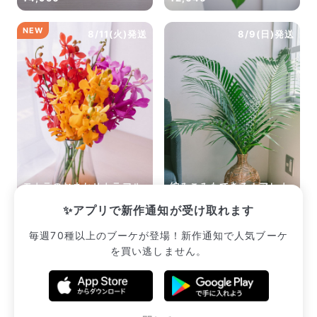
NEW
8/11(火)発送
8/9(日)発送
モカラのおまかせカラフル
編みこみもできる！アレカ
ブーケ
ヤシ（ロングサイズ）
✨アプリで新作通知が受け取れます
¥2,552
¥2,222
毎週70種以上のブーケが登場！新作通知で人気ブーケ
を買い逃しません。
販売中のブーケ一覧へ