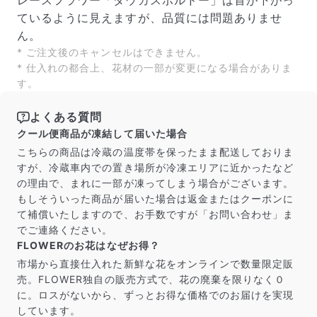
レースフラワー「ダウカスボルドー」は首が下がっ
ているように見えますが、品質には問題ありませ
ん。
写真と同じものが届く？
* ご注文後のキャンセルはできません。
商品ページに掲載している写真は、実際にお届けする商
* 仕入れの都合上、花材の一部が変更になる場合がありま
品を撮影したものです。お花は生き物なので、どうして
す。
も色味やサイズ・咲き方に個体差はありますが、できる
だけ写真のイメージに近いものをお届けできるように人
よくある質問
の目でチェックをしています。
クール便商品が凍結して届いた場合
こちらの商品は冷蔵の温度帯を保ったまま配送しておりま
すが、冷蔵車内での置き場所が冷凍エリアに近かったなど
の理由で、まれに一部が凍ってしまう場合がございます。
もしそういった商品が届いた場合は返金またはクーポンに
て補償いたしますので、お手数ですが「お問い合わせ」ま
でご連絡ください。
FLOWERのお花はなぜお得？
市場から直接仕入れた新鮮な花をオンラインで数量限定販
売。FLOWER独自の販売方式で、花の廃棄を限りなく０
に。ロスがないから、ずっとお得な価格でのお届けを実現
しています。