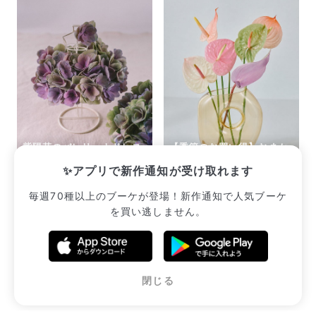
紫陽花のバレリーナドレス
【季節のお買い得】おまか
キット
せジェラートアンスリウム
✨アプリで新作通知が受け取れます
¥3,113
¥2,310
毎週70種以上のブーケが登場！新作通知で人気ブーケ
を買い逃しません。
販売中のブーケ一覧へ
閉じる