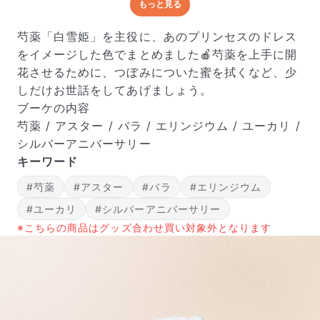
もっと見る
どんな梱包で届くの？
出荷前に水揚げ（花が水を吸いやすくなる処理）を施
芍薬「白雪姫」を主役に、あのプリンセスのドレス
し、専用ボックスに丁寧に梱包してお届けしています。
をイメージした色でまとめました🍎芍薬を上手に開
きゅっとまとめられて一見窮屈そうに見えますが、輸送
花させるために、つぼみについた蜜を拭くなど、少
中の衝撃による折れや擦れを軽減する効果があります。
しだけお世話をしてあげましょう。
ブーケの内容
芍薬 / アスター / バラ / エリンジウム / ユーカリ /
シルバーアニバーサリー
キーワード
#芍薬
#アスター
#バラ
#エリンジウム
#ユーカリ
#シルバーアニバーサリー
※こちらの商品はグッズ合わせ買い対象外となります