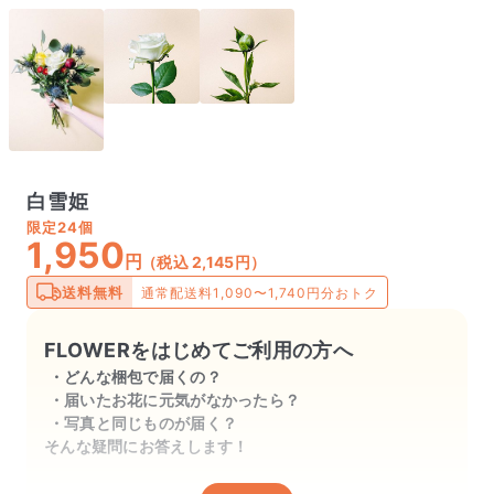
白雪姫
限定
24個
1,950
円
（税込 2,145円）
送料無料
通常配送料1,090〜1,740円分おトク
FLOWERをはじめてご利用の方へ
どんな梱包で届くの？
届いたお花に元気がなかったら？
写真と同じものが届く？
そんな疑問にお答えします！