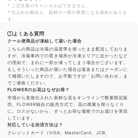
よくある質問
* ご注文後のキャンセルはできません。
* 仕入れの都合上、花材の一部が変更になる場合がありま
Q. 毎月自動でお花が届くサービスですか？
いいえ、毎月自動でお届けするサービスではありません。好
す。
きな時に好きな花をご注文いただけます。
Q. 配送できないエリアはありますか？
よくある質問
ただいま沖縄・離島エリアへの配送には対応しておりませ
クール便商品が凍結して届いた場合
ん。ご了承ください。
こちらの商品は冷蔵の温度帯を保ったまま配送しておりま
Q. 配送日時は指定できますか？
お花をベストなタイミングで発送しているため、お届け日の
すが、冷蔵車内での置き場所が冷凍エリアに近かったなど
指定はできません。受け取り時間帯は、発送後にクロネコヤ
の理由で、まれに一部が凍ってしまう場合がございます。
マトのアプリから変更可能です。
もしそういった商品が届いた場合は返金またはクーポンに
Q. 注文後にキャンセルできますか？
て補償いたしますので、お手数ですが「お問い合わせ」ま
ご注文後一定時間内であればキャンセル可能です。
でご連絡ください。
FLOWERのお花はなぜお得？
市場から直接仕入れた新鮮な花をオンラインで数量限定販
売。FLOWER独自の販売方式で、花の廃棄を限りなく０
に。ロスがないから、ずっとお得な価格でのお届けを実現
しています。
対応している決済方法は？
クレジットカード（VISA、MasterCard、JCB、