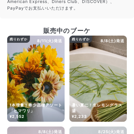
American Express、Diners Club、DISCOVER）、
PayPayでお支払いいただけます。
販売中のブーケ
残りわずか
残りわずか
8/11(火)発送
8/8(土)発送
1本増量！希少品種アソート
暑い夏に！生レモングラス
「ヒマワリ」
湯
¥2,552
¥2,233
8/8(土)発送
8/25(火)発送