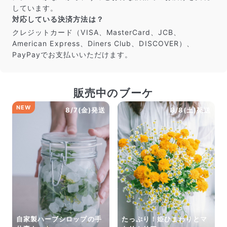
しています。
よくある質問
対応している決済方法は？
Q. 毎月自動でお花が届くサービスですか？
いいえ、毎月自動でお届けするサービスではありません。好
クレジットカード（VISA、MasterCard、JCB、
きな時に好きな花をご注文いただけます。
American Express、Diners Club、DISCOVER）、
Q. 配送できないエリアはありますか？
PayPayでお支払いいただけます。
ただいま沖縄・離島エリアへの配送には対応しておりませ
ん。ご了承ください。
Q. 配送日時は指定できますか？
お花をベストなタイミングで発送しているため、お届け日の
販売中のブーケ
指定はできません。受け取り時間帯は、発送後にクロネコヤ
NEW
マトのアプリから変更可能です。
8/7(金)発送
8/8(土)発送
Q. 注文後にキャンセルできますか？
ご注文後一定時間内であればキャンセル可能です。
自家製ハーブシロップの手
たっぷり！姫ひまわりとマ