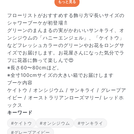
もっと見る
どんな梱包で届くの？
出荷前に水揚げ（花が水を吸いやすくなる処理）を施
フローリストがおすすめする飾り方💡長いサイズの
し、専用ボックスに丁寧に梱包してお届けしています。
シャワーブーケが初登場🚿
きゅっとまとめられて一見窮屈そうに見えますが、輸送
グリーンのまんまるの実がかわいいサンキライ、オ
中の衝撃による折れや擦れを軽減する効果があります。
ンシジウムの「ハニーエンジェル」、「ケイトウ」
などフレッシュカラーのグリーンやお花をロングサ
イズでお届けします。お花屋さんになった気分でラ
フに花器に飾って楽しんで😍
※長さ60〜80cmほど。
※全寸100cmサイズの大きい箱でお届けします
ブーケ内容
ケイトウ / オンシジウム / サンキライ / グレープア
イビー / オーストラリアンローズマリー/ レッドホ
ックス
キーワード
#ケイトウ
#オンシジウム
#サンキライ
#グレープアイビー