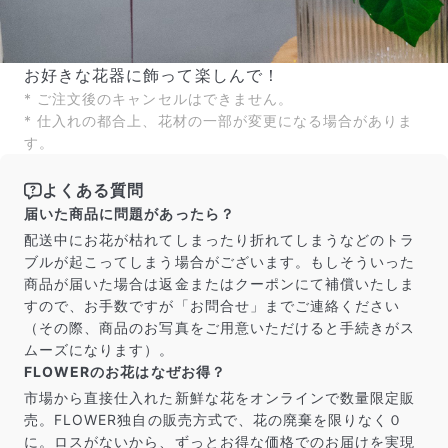
写真と同じものが届く？
お好きな花器に飾って楽しんで！
商品ページに掲載している写真は、実際にお届けする商
* ご注文後のキャンセルはできません。
品を撮影したものです。お花は生き物なので、どうして
* 仕入れの都合上、花材の一部が変更になる場合がありま
も色味やサイズ・咲き方に個体差はありますが、できる
す。
だけ写真のイメージに近いものをお届けできるように人
の目でチェックをしています。
よくある質問
届いた商品に問題があったら？
配送中にお花が枯れてしまったり折れてしまうなどのトラ
ブルが起こってしまう場合がございます。もしそういった
商品が届いた場合は返金またはクーポンにて補償いたしま
すので、お手数ですが「お問合せ」までご連絡ください
（その際、商品のお写真をご用意いただけると手続きがス
ムーズになります）。
FLOWERのお花はなぜお得？
市場から直接仕入れた新鮮な花をオンラインで数量限定販
売。FLOWER独自の販売方式で、花の廃棄を限りなく０
に。ロスがないから、ずっとお得な価格でのお届けを実現