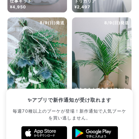
仕事キット
トリカリア
¥4,950
¥2,497
8/9(日)発送
8/9(日)発送
編みこみもできる！アレカ
森林浴のおまかせスワッグ
ヤシ（ロングサイズ）
✨アプリで新作通知が受け取れます
¥2,530
¥2,222
毎週70種以上のブーケが登場！新作通知で人気ブーケ
を買い逃しません。
販売中のブーケ一覧へ