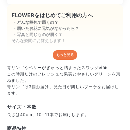
FLOWERをはじめてご利用の方へ
どんな梱包で届くの？
届いたお花に元気がなかったら？
写真と同じものが届く？
そんな疑問にお答えします！
もっと見る
どんな梱包で届くの？
出荷前に水揚げ（花が水を吸いやすくなる処理）を施
青リンゴやベリーがぎゅっと詰まったスワッグ🍏🫐
し、専用ボックスに丁寧に梱包してお届けしています。
この時期だけのフレッシュな果実とやさしいグリーンを束
きゅっとまとめられて一見窮屈そうに見えますが、輸送
ねました。
中の衝撃による折れや擦れを軽減する効果があります。
青リンゴは3個お届け。見た目が楽しいブーケをお届けし
ます。
サイズ・本数
長さは40cm。10~11本でお届けします。
商品特性