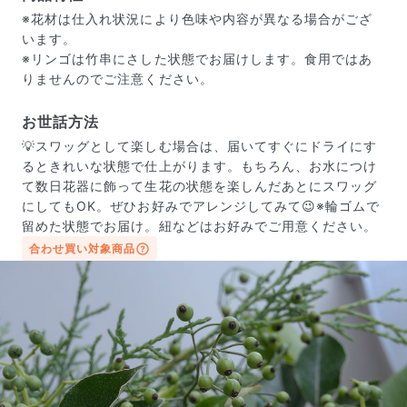
※花材は仕入れ状況により色味や内容が異なる場合がござ
います。
※リンゴは竹串にさした状態でお届けします。食用ではあ
りませんのでご注意ください。
お世話方法
💡スワッグとして楽しむ場合は、届いてすぐにドライにす
るときれいな状態で仕上がります。もちろん、お水につけ
て数日花器に飾って生花の状態を楽しんだあとにスワッグ
にしてもOK。ぜひお好みでアレンジしてみて😉※輪ゴムで
留めた状態でお届け。紐などはお好みでご用意ください。
合わせ買い対象商品
届いたお花に元気がなかったら？
もし届いたお花に「枯れている」「折れている」などの
不備があった場合は、些細なことでもお気軽にサポート
までご連絡ください。ご返金にて補償いたします。