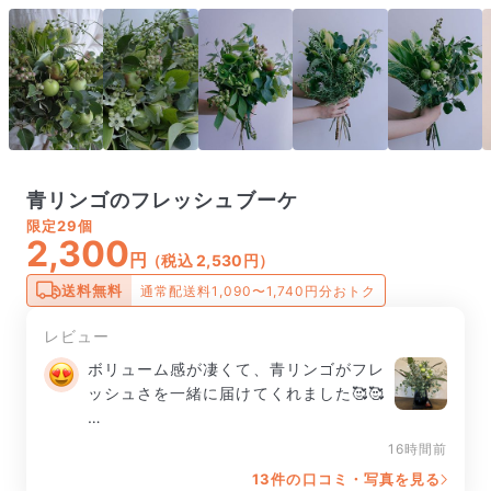
青リンゴのフレッシュブーケ
限定
29個
2,300
円
（税込 2,530円）
送料無料
通常配送料1,090〜1,740円分おトク
レビュー
ボリューム感が凄くて、青リンゴがフレ
ッシュさを一緒に届けてくれました🥰🥰

満足です♪

16時間前
13件の口コミ・写真を見る
しばらく、眺めてられます✨