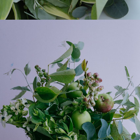
よくある質問
Q. 毎月自動でお花が届くサービスですか？
いいえ、毎月自動でお届けするサービスではありません。好
きな時に好きな花をご注文いただけます。
Q. 配送できないエリアはありますか？
ただいま沖縄・離島エリアへの配送には対応しておりませ
ん。ご了承ください。
Q. 配送日時は指定できますか？
お花をベストなタイミングで発送しているため、お届け日の
指定はできません。受け取り時間帯は、発送後にクロネコヤ
マトのアプリから変更可能です。
Q. 注文後にキャンセルできますか？
ご注文後一定時間内であればキャンセル可能です。