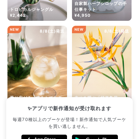
自家製ハーブシロップの手
トロピカルジャングル
仕事キット
¥2,442
¥4,950
NEW
NEW
8/8(土)発送
8/8(土)発送
香り広がる、摘みたてレモ
幸せを呼ぶ「極楽鳥花」
ングラスのハーブティー
（セミロングサイズ）
✨アプリで新作通知が受け取れます
¥2,233
¥2,585
毎週70種以上のブーケが登場！新作通知で人気ブーケ
を買い逃しません。
販売中のブーケ一覧へ