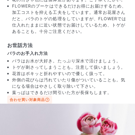
FLOWERのブーケはできるだけお得にお届けするため、
加工コストを抑える工夫をしています。通常お花屋さん
だと、バラのトゲの処理をしていますが、FLOWERでは
仕入れたままに近い状態でお届けしているため、トゲが
あることも。十分ご注意ください。
お世話方法
バラのお手入れ方法
バラはお水が大好き。たっぷり深水で活けましょう。
トゲが刺さってしまうことも。注意して扱いましょう。
花首はポキッと折れやすいので優しく扱って。
外側の花びらは汚れていたり傷がついていることも。気
になる場合はやさしく取り除いて下さい。
葉っぱはできるだけ間引いた方が長保ちします。
届いたお花に元気がなかったら？
合わせ買い対象商品
もし届いたお花に「枯れている」「折れている」などの
不備があった場合は、些細なことでもお気軽にサポート
までご連絡ください。ご返金にて補償いたします。