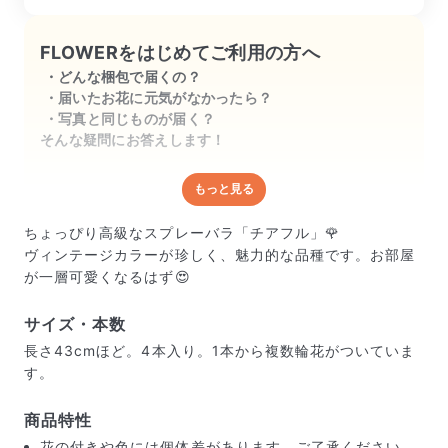
FLOWERをはじめてご利用の方へ
どんな梱包で届くの？
届いたお花に元気がなかったら？
写真と同じものが届く？
そんな疑問にお答えします！
もっと見る
どんな梱包で届くの？
出荷前に水揚げ（花が水を吸いやすくなる処理）を施
ちょっぴり高級なスプレーバラ「チアフル」🌹
し、専用ボックスに丁寧に梱包してお届けしています。
ヴィンテージカラーが珍しく、魅力的な品種です。お部屋
きゅっとまとめられて一見窮屈そうに見えますが、輸送
が一層可愛くなるはず😍
中の衝撃による折れや擦れを軽減する効果があります。
サイズ・本数
長さ43cmほど。4本入り。1本から複数輪花がついていま
す。
商品特性
花の付きや色には個体差があります。ご了承ください。