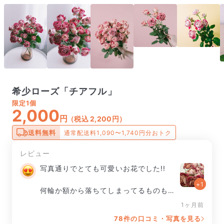
希少ローズ「チアフル」
限定
1個
2,000
円
（税込 2,200円）
送料無料
通常配送料1,090〜1,740円分おトク
レビュー
写真通りでとても可愛いお花でした!!

+1
何輪か額から落ちてしまってるものもあ
りましたが、それはそれで美しかったで
1ヶ月前
す。
78件の口コミ・写真を見る