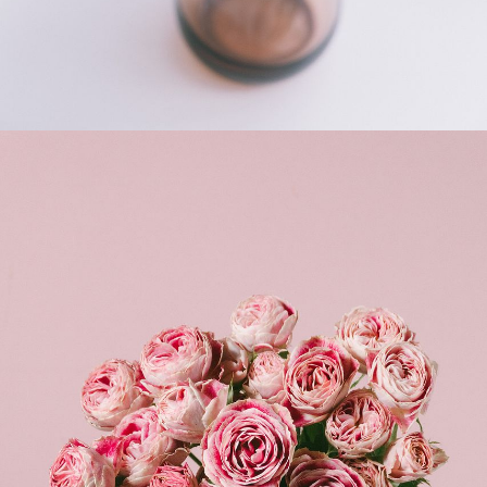
よくある質問
Q. 毎月自動でお花が届くサービスですか？
いいえ、毎月自動でお届けするサービスではありません。好
きな時に好きな花をご注文いただけます。
Q. 配送できないエリアはありますか？
ただいま沖縄・離島エリアへの配送には対応しておりませ
ん。ご了承ください。
Q. 配送日時は指定できますか？
お花をベストなタイミングで発送しているため、お届け日の
指定はできません。受け取り時間帯は、発送後にクロネコヤ
マトのアプリから変更可能です。
Q. 注文後にキャンセルできますか？
ご注文後一定時間内であればキャンセル可能です。