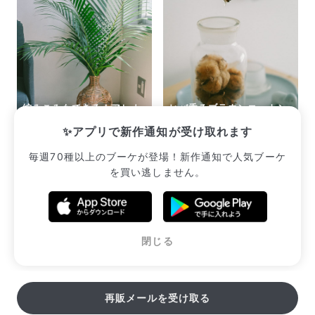
編みこみもできる！アレカ
ヒバ香るブラウンコットン
ヤシ（ロングサイズ）
のメディシンボトルキット
✨アプリで新作通知が受け取れます
¥2,222
¥3,300
毎週70種以上のブーケが登場！新作通知で人気ブーケ
を買い逃しません。
販売中のブーケ一覧へ
閉じる
再販メールを受け取る