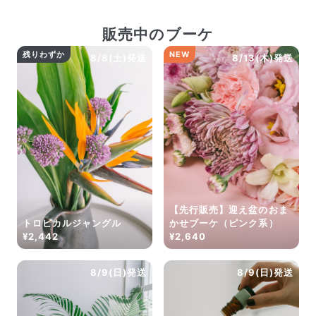
販売中のブーケ
残りわずか
NEW
8/8(土)発送
8/13(木)発送
【先行販売】迎え盆のおま
トロピカルジャングル
かせブーケ（ピンク系）
¥2,442
¥2,640
8/9(日)発送
8/9(日)発送