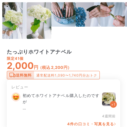
たっぷりホワイトアナベル
限定
41個
2,000
円
（税込 2,200円）
送料無料
通常配送料1,090〜1,740円分おトク
レビュー
初めてホワイトアナベル購入したのです
が

+1
ボリュームがあって色も可愛くて素敵で
4週間前
した🤍

4件の口コミ・写真を見る