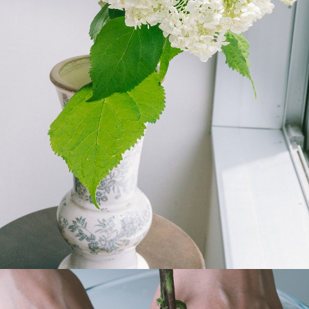
よくある質問
Q. 毎月自動でお花が届くサービスですか？
いいえ、毎月自動でお届けするサービスではありません。好
きな時に好きな花をご注文いただけます。
Q. 配送できないエリアはありますか？
ただいま沖縄・離島エリアへの配送には対応しておりませ
ん。ご了承ください。
Q. 配送日時は指定できますか？
お花をベストなタイミングで発送しているため、お届け日の
指定はできません。受け取り時間帯は、発送後にクロネコヤ
マトのアプリから変更可能です。
Q. 注文後にキャンセルできますか？
ご注文後一定時間内であればキャンセル可能です。