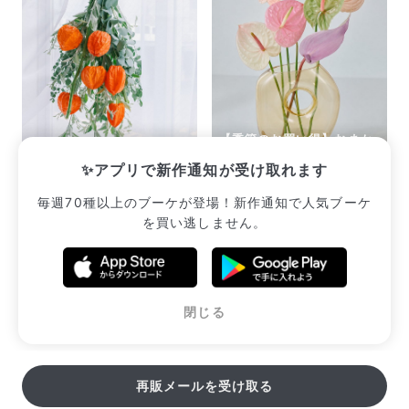
【季節のお買い得】おまか
実りの鬼灯スワッグ
せジェラートアンスリウム
✨アプリで新作通知が受け取れます
¥2,893
¥2,310
毎週70種以上のブーケが登場！新作通知で人気ブーケ
を買い逃しません。
販売中のブーケ一覧へ
閉じる
再販メールを受け取る