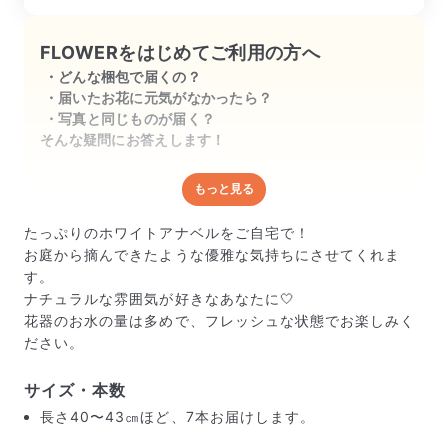
ただ、1本だけ折れているアナベルがあ
ったのと、黒く変色している物も何本か
FLOWERをはじめてご利用の方へ
あったのは少し残念でした
どんな梱包で届くの？
届いたお花に元気がなかったら？
写真と同じものが届く？
そんな疑問にお答えします！
もっと見る
どんな梱包で届くの？
出荷前に水揚げ（花が水を吸いやすくなる処理）を施
たっぷりのホワイトアナベルをご自宅で！
し、専用ボックスに丁寧に梱包してお届けしています。
お庭から摘んできたような優雅な気持ちにさせてくれま
きゅっとまとめられて一見窮屈そうに見えますが、輸送
す。
中の衝撃による折れや擦れを軽減する効果があります。
ナチュラルな雰囲気が好きなあなたに🤍
花器のお水の量は多めで、フレッシュな状態でお楽しみく
ださい。
サイズ・本数
長さ40〜43㎝ほど、7本お届けします。