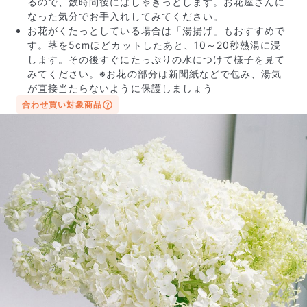
るので、数時間後にはしゃきっとします。お花屋さんに
なった気分でお手入れしてみてください。
お花がくたっとしている場合は「湯揚げ」もおすすめで
す。茎を5cmほどカットしたあと、10～20秒熱湯に浸
します。その後すぐにたっぷりの水につけて様子を見て
みてください。※お花の部分は新聞紙などで包み、湯気
が直接当たらないように保護しましょう
合わせ買い対象商品
写真と同じものが届く？
商品ページに掲載している写真は、実際にお届けする商
品を撮影したものです。お花は生き物なので、どうして
も色味やサイズ・咲き方に個体差はありますが、できる
だけ写真のイメージに近いものをお届けできるように人
の目でチェックをしています。