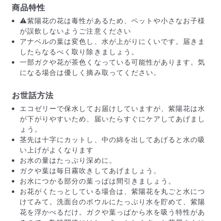
商品特性
⚠️紫陽花の花は毒性があるため、ペットや小さなお子様
が誤飲しないようご注意ください
アナベルの葉は変色し、水が上がりにくいです。届きま
したらなるべく取り除きましょう。
一部ガクや花が茶色くなっている可能性があります。気
になる場合は優しく摘み取ってください。
お世話方法
エコゼリーで保水してお届けしていますが、紫陽花は水
が下がりやすいため、届いたらすぐにケアしてあげまし
ょう。
茎先は十字にカットし、中の綿を出してあげると水の吸
い上げがよくなります
お水の量はたっぷり深めに。
届いたお花に元気がなかったら？
ガクや葉は毎日霧吹きしてあげましょう。
もし届いたお花に「枯れている」「折れている」などの
お水につかる部分の葉っぱは間引きましょう。
不備があった場合は、些細なことでもお気軽にサポート
お花がくたっとしている場合は、紫陽花を丸ごと水につ
までご連絡ください。ご返金にて補償いたします。
けてみて。洗面台のボウルにたっぷり水を貯めて、紫陽
花を浮かべるだけ。ガクや葉っぱから水を吸う特性があ