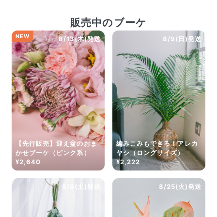
販売中のブーケ
NEW
8/13(木)発送
8/9(日)発送
【先行販売】迎え盆のおま
編みこみもできる！アレカ
かせブーケ（ピンク系）
ヤシ（ロングサイズ）
¥2,640
¥2,222
8/8(土)発送
8/25(火)発送