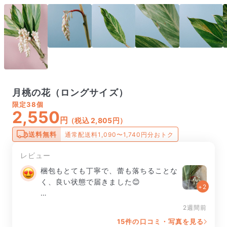
月桃の花（ロングサイズ）
限定
38個
2,550
円
（税込 2,805円）
送料無料
通常配送料1,090〜1,740円分おトク
レビュー
梱包もとても丁寧で、蕾も落ちることな
く、良い状態で届きました😊

+2
長く楽しめますように。
2週間前
15件の口コミ・写真を見る