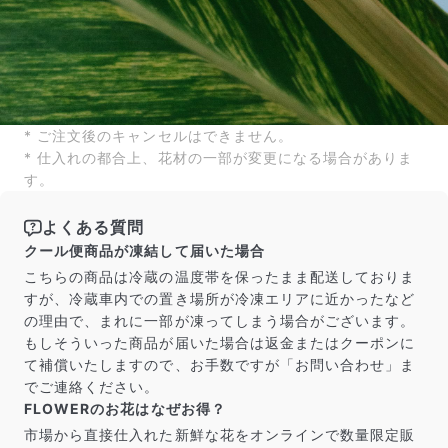
* ご注文後のキャンセルはできません。
* 仕入れの都合上、花材の一部が変更になる場合がありま
す。
よくある質問
クール便商品が凍結して届いた場合
こちらの商品は冷蔵の温度帯を保ったまま配送しておりま
すが、冷蔵車内での置き場所が冷凍エリアに近かったなど
の理由で、まれに一部が凍ってしまう場合がございます。
もしそういった商品が届いた場合は返金またはクーポンに
て補償いたしますので、お手数ですが「お問い合わせ」ま
でご連絡ください。
FLOWERのお花はなぜお得？
市場から直接仕入れた新鮮な花をオンラインで数量限定販