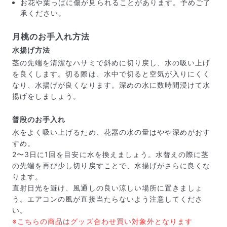
お花や葉っぱに傷が見られることがあります。予めご了
承ください。
月桃のお手入れ方法
水揚げ方法
茎の先端を清潔なハサミで斜めに切り戻し、水の吸い上げ
を良くします。切る際は、水中で切ると空気が入りにくく
なり、水揚げが良くなります。深めの水に数時間浸けて水
揚げをしましょう。
普段のお手入れ
水をよく吸い上げるため、花器の水の量はやや深めがおす
すめ。
2〜3日に1回を目安に水を換えましょう。水替えの際に茎
の先端を再び少し切り戻すことで、水揚げがさらに良くな
届いたお花に元気がなかったら？
ります。
もし届いたお花に「枯れている」「折れている」などの
直射日光を避け、風通しの良い涼しい場所に置きましょ
不備があった場合は、些細なことでもお気軽にサポート
う。エアコンの風が直接当たらないよう注意してくださ
までご連絡ください。ご返金にて補償いたします。
い。
※こちらの商品はグッズ合わせ買い対象外となります