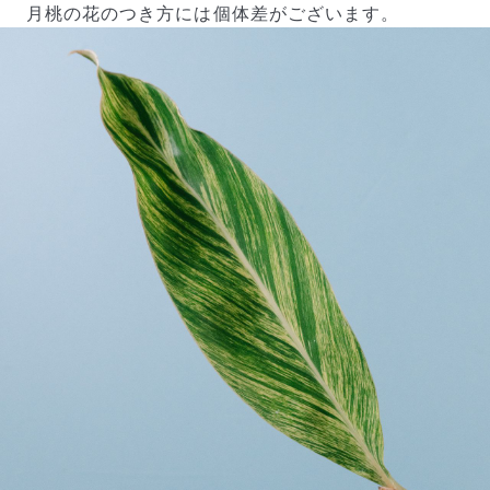
月桃の花のつき方には個体差がございます。
よくある質問
Q. 毎月自動でお花が届くサービスですか？
いいえ、毎月自動でお届けするサービスではありません。好
きな時に好きな花をご注文いただけます。
Q. 配送できないエリアはありますか？
ただいま沖縄・離島エリアへの配送には対応しておりませ
ん。ご了承ください。
Q. 配送日時は指定できますか？
お花をベストなタイミングで発送しているため、お届け日の
指定はできません。受け取り時間帯は、発送後にクロネコヤ
マトのアプリから変更可能です。
Q. 注文後にキャンセルできますか？
ご注文後一定時間内であればキャンセル可能です。