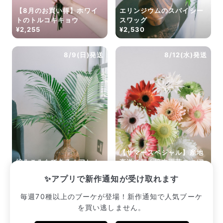
【8月のお買い得】ホワイ
エリンジウムのスパイシー
トのトルコキキョウ
スワッグ
¥2,255
¥2,530
8/9(日)発送
8/12(水)発送
【サマースペシャル】産地
編みこみもできる！アレカ
直送で届く松木園芸のつぼ
ヤシ（ロングサイズ）
みガーベラ
✨アプリで新作通知が受け取れます
¥2,222
¥2,552
毎週70種以上のブーケが登場！新作通知で人気ブーケ
を買い逃しません。
販売中のブーケ一覧へ