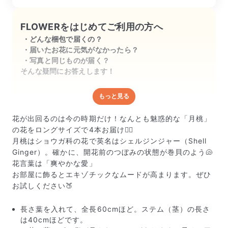
FLOWERをはじめてご利用の方へ
どんな梱包で届くの？
届いたお花に元気がなかったら？
写真と同じものが届く？
そんな疑問にお答えします！
もっと見る
どんな梱包で届くの？
出荷前に水揚げ（花が水を吸いやすくなる処理）を施
花が出回るのは今の時期だけ！なんとも魅惑的な「月桃」
し、専用ボックスに丁寧に梱包してお届けしています。
の花をロングサイズで4本お届け🧜‍♀️
きゅっとまとめられて一見窮屈そうに見えますが、輸送
月桃はショウガ科の花で英名はシェルジンジャー（Shell
中の衝撃による折れや擦れを軽減する効果があります。
Ginger）。確かに、開花前のつぼみの状態が巻貝のよう🐚
花言葉は「爽やかな愛」
お部屋に飾るとエキゾチックなムードが高まります。ぜひ
お試しください🍑
長さ葉を入れて、全長60cmほど。ステム（茎）の長さ
は40cmほどです。