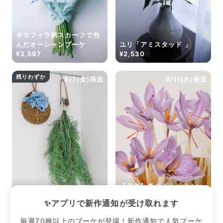
ネモフィラ柄スカーフで包
んだオーシャンブーケ
ユリ「アミスタッド 」
¥3,597
¥2,530
残りわずか
8/7(金)発送
8/11(火)発送
【産直】希少！土も水もい
海風に揺れるブルーアイス
らない「サフランの球根」
✨アプリで新作通知が受け取れます
¥2,585
¥2,420
毎週70種以上のブーケが登場！新作通知で人気ブーケ