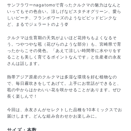
サンフラワーnagatomoで育ったクルクマの魅力はなんと
いってもその色合い。涼しげなピスタチオグリーン、愛ら
しいピーチ、フランボワーズのようなビビッドピンクな
ど、まるでジェラートのよう🍨
クルクマは生育期の天気がよいほど花持ちもよくなるそ
う。つやつやな苞（花びらのような部分）も、宮崎県で育
ったからこその発色。「あえて涼しい時間帯に水やりをす
ることも美しく育てるポイントなんです」と生産者の永友
さんは話します。
熱帯アジア原産のクルクマは多湿な環境を好む植物なの
で、毎日霧吹きをしてあげて。上手にお世話ができると、
苞の中からはかわいい花を咲かせることがあります。ぜひ
長く楽しんで！
届いたお花に元気がなかったら？
もし届いたお花に「枯れている」「折れている」などの
不備があった場合は、些細なことでもお気軽にサポート
今回は、永友さんがセレクトした品種を10本ミックスでお
までご連絡ください。ご返金にて補償いたします。
届けします。どんな組み合わせかお楽しみに。
サイズ・本数