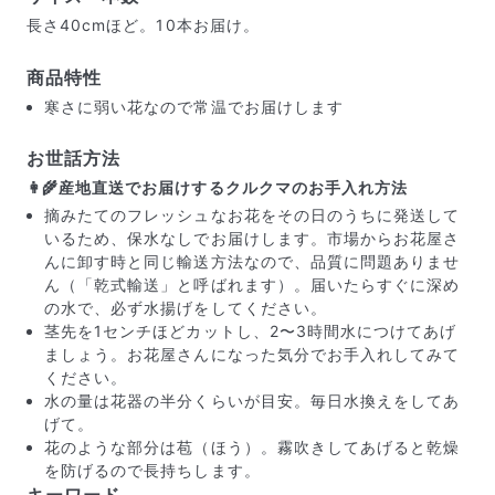
長さ40cmほど。10本お届け。
商品特性
寒さに弱い花なので常温でお届けします
お世話方法
👩‍🌾産地直送でお届けするクルクマのお手入れ方法
摘みたてのフレッシュなお花をその日のうちに発送して
いるため、保水なしでお届けします。市場からお花屋さ
んに卸す時と同じ輸送方法なので、品質に問題ありませ
写真と同じものが届く？
ん（「乾式輸送」と呼ばれます）。届いたらすぐに深め
商品ページに掲載している写真は、実際にお届けする商
の水で、必ず水揚げをしてください。
品を撮影したものです。お花は生き物なので、どうして
茎先を1センチほどカットし、2〜3時間水につけてあげ
も色味やサイズ・咲き方に個体差はありますが、できる
ましょう。お花屋さんになった気分でお手入れしてみて
だけ写真のイメージに近いものをお届けできるように人
ください。
の目でチェックをしています。
水の量は花器の半分くらいが目安。毎日水換えをしてあ
げて。
花のような部分は苞（ほう）。霧吹きしてあげると乾燥
を防げるので長持ちします。