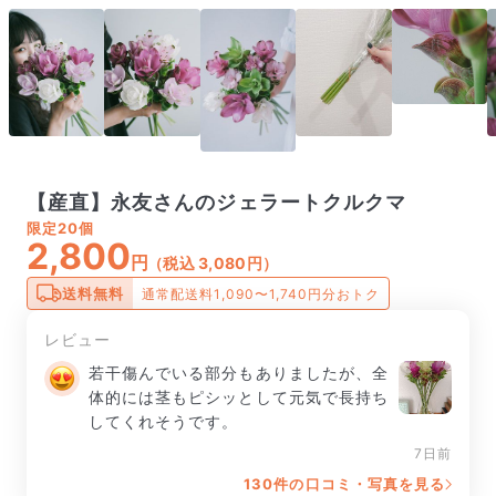
【産直】永友さんのジェラートクルクマ
限定
20個
2,800
円
（税込 3,080円）
送料無料
通常配送料1,090〜1,740円分おトク
レビュー
若干傷んでいる部分もありましたが、全
体的には茎もピシッとして元気で長持ち
してくれそうです。
7日前
130件の口コミ・写真を見る