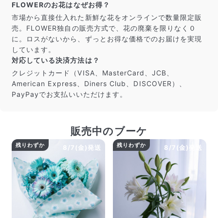
FLOWERのお花はなぜお得？
市場から直接仕入れた新鮮な花をオンラインで数量限定販
売。FLOWER独自の販売方式で、花の廃棄を限りなく０
に。ロスがないから、ずっとお得な価格でのお届けを実現
しています。
対応している決済方法は？
クレジットカード（VISA、MasterCard、JCB、
American Express、Diners Club、DISCOVER）、
PayPayでお支払いいただけます。
販売中のブーケ
残りわずか
残りわずか
8/7(金)発送
8/7(金)発送