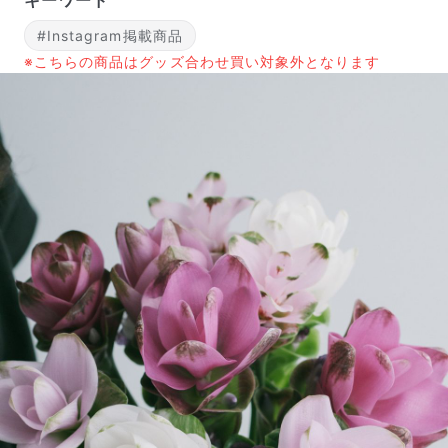
キーワード
#Instagram掲載商品
※こちらの商品はグッズ合わせ買い対象外となります
よくある質問
Q. 毎月自動でお花が届くサービスですか？
いいえ、毎月自動でお届けするサービスではありません。好
きな時に好きな花をご注文いただけます。
Q. 配送できないエリアはありますか？
ただいま沖縄・離島エリアへの配送には対応しておりませ
ん。ご了承ください。
Q. 配送日時は指定できますか？
お花をベストなタイミングで発送しているため、お届け日の
指定はできません。受け取り時間帯は、発送後にクロネコヤ
マトのアプリから変更可能です。
Q. 注文後にキャンセルできますか？
ご注文後一定時間内であればキャンセル可能です。