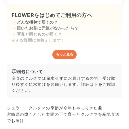
FLOWERをはじめてご利用の方へ
どんな梱包で届くの？
届いたお花に元気がなかったら？
写真と同じものが届く？
そんな疑問にお答えします！
もっと見る
どんな梱包で届くの？
出荷前に水揚げ（花が水を吸いやすくなる処理）を施
し、専用ボックスに丁寧に梱包してお届けしています。
梱包について
きゅっとまとめられて一見窮屈そうに見えますが、輸送
産直のクルクマは保水せずにお届けするので、受け取
中の衝撃による折れや擦れを軽減する効果があります。
り後すぐに水揚げをお願いします。詳細は下をご確認
ください。
ジェラートクルクマの季節が今年もやってきた🏝️
宮崎県の燦々とした太陽の下で育ったクルクマを産地直送
でお届け。