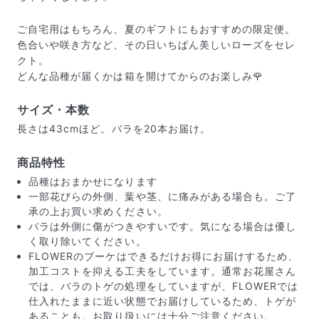
ご自宅用はもちろん、夏のギフトにもおすすめの限定便。
色合いや咲き方など、その日いちばん美しいローズをセレ
クト。
どんな品種が届くかは箱を開けてからのお楽しみ🌹
サイズ・本数
長さは43cmほど。バラを20本お届け。
商品特性
届いたお花に元気がなかったら？
品種はおまかせになります
もし届いたお花に「枯れている」「折れている」などの
一部花びらの外側、葉や茎、に痛みがある場合も。ご了
不備があった場合は、些細なことでもお気軽にサポート
承の上お買い求めください。
までご連絡ください。ご返金にて補償いたします。
バラは外側に傷がつきやすいです。気になる場合は優し
く取り除いてください。
FLOWERのブーケはできるだけお得にお届けするため、
加工コストを抑える工夫をしています。通常お花屋さん
では、バラのトゲの処理をしていますが、FLOWERでは
仕入れたままに近い状態でお届けしているため、トゲが
あることも。お取り扱いには十分ご注意ください。