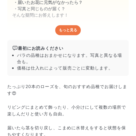
届いたお花に元気がなかったら？
写真と同じものが届く？
そんな疑問にお答えします！
もっと見る
どんな梱包で届くの？
出荷前に水揚げ（花が水を吸いやすくなる処理）を施
し、専用ボックスに丁寧に梱包してお届けしています。
最初にお読みください
きゅっとまとめられて一見窮屈そうに見えますが、輸送
バラの品種はおまかせになります。写真と異なる場
中の衝撃による折れや擦れを軽減する効果があります。
合も。
価格は仕入れによって販売ごとに変動します。
たっぷり20本のローズを、旬のおすすめ品種でお届けしま
す😍
リビングにまとめて飾ったり、小分けにして複数の場所で
楽しんだりと使い方も自由。
届いたら茎を切り戻し、こまめに水替えをすると状態を保
ちやすくなります。