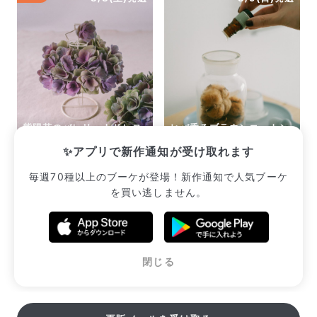
紫陽花のバレリーナドレス
ヒバ香るブラウンコットン
キット
のメディシンボトルキット
✨アプリで新作通知が受け取れます
¥3,113
¥3,300
毎週70種以上のブーケが登場！新作通知で人気ブーケ
を買い逃しません。
販売中のブーケ一覧へ
閉じる