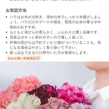
お世話方法
バラはお水が大好き。深めの水でしっかり水揚げしまし
ょう。バラだけのブーケの場合、普段のお水の量もやや
深めがおすすめ。
もともと花びらが柔らかく、ふんわりと開く品種です。
花首はポキッと折れやすいので優しく扱って。
写真と同じものが届く？
外側の花びらは汚れていたり傷がついていることも。気
商品ページに掲載している写真は、実際にお届けする商
になる場合はやさしく取り除いて下さい。
品を撮影したものです。お花は生き物なので、どうして
葉っぱはできるだけ間引いた方が長保ちします。
も色味やサイズ・咲き方に個体差はありますが、できる
合わせ買い対象商品
だけ写真のイメージに近いものをお届けできるように人
の目でチェックをしています。