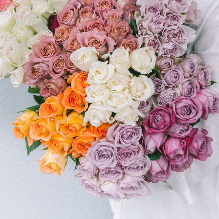
よくある質問
Q. 毎月自動でお花が届くサービスですか？
いいえ、毎月自動でお届けするサービスではありません。好
きな時に好きな花をご注文いただけます。
Q. 配送できないエリアはありますか？
ただいま沖縄・離島エリアへの配送には対応しておりませ
ん。ご了承ください。
Q. 配送日時は指定できますか？
お花をベストなタイミングで発送しているため、お届け日の
指定はできません。受け取り時間帯は、発送後にクロネコヤ
マトのアプリから変更可能です。
Q. 注文後にキャンセルできますか？
ご注文後一定時間内であればキャンセル可能です。