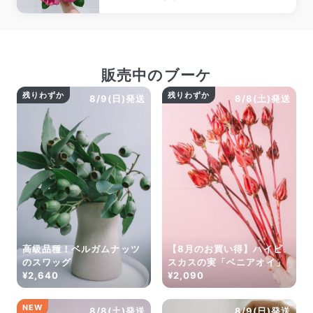
水が届きやすくなります。
販売中のブーケ
残りわずか
残りわずか
8/9(日)発送
8/8(土)発送
高級品種！ベルガムナッツ
【8月のお買い得】ハイビ
のスワッグ
スカスの実「ベニアオイ」
¥2,640
¥2,090
NEW
8/8(土)発送
8/9(日)発送