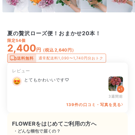
夏の贅沢ローズ便！おまかせ20本！
限定
54個
2,400
円
（税込 2,640円）
送料無料
通常配送料1,090〜1,740円分おトク
レビュー
とてもかわいいです♡
+1
3週間前
139件の口コミ・写真を見る
FLOWERをはじめてご利用の方へ
どんな梱包で届くの？