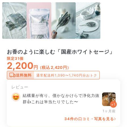
お香のように楽しむ「国産ホワイトセージ」
限定
31個
2,200
円
（税込 2,420円）
送料無料
通常配送料1,090〜1,740円分おトク
レビュー
結構量が有り、僅かなかけらで浄化力抜
群👍これは🎯当たりでした〜
+1
1ヶ月前
34件の口コミ・写真を見る