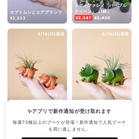
ミディファレノ「パープル
クィーン」（1鉢）
カブトムシとエアプランツ
¥2,347
¥2,420
¥2,233
8/16(日)発送
8/16(日)発送
ティラノサウルスとエアプ
トリケラトプスとエアプラ
ランツ（1個）
ンツ（1個）
✨アプリで新作通知が受け取れます
¥2,233
¥2,233
毎週70種以上のブーケが登場！新作通知で人気ブーケ
を買い逃しません。
販売中のブーケ一覧へ