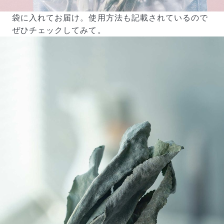
袋に入れてお届け。使用方法も記載されているので
ぜひチェックしてみて。
よくある質問
Q. 毎月自動でお花が届くサービスですか？
いいえ、毎月自動でお届けするサービスではありません。好
きな時に好きな花をご注文いただけます。
Q. 配送できないエリアはありますか？
ただいま沖縄・離島エリアへの配送には対応しておりませ
ん。ご了承ください。
Q. 配送日時は指定できますか？
お花をベストなタイミングで発送しているため、お届け日の
指定はできません。受け取り時間帯は、発送後にクロネコヤ
マトのアプリから変更可能です。
Q. 注文後にキャンセルできますか？
ご注文後一定時間内であればキャンセル可能です。