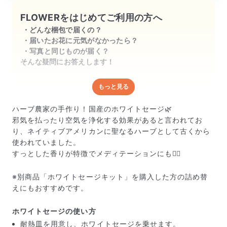
FLOWERをはじめてご利用の方へ
どんな梱包で届くの？
届いたお花に元気がなかったら？
写真と同じものが届く？
そんな疑問にお答えします！
もっと見る
どんな梱包で届くの？
出荷前に水揚げ（花が水を吸いやすくなる処理）を施
ハーブ農家の手作り！国産のホワイトセージ🌿
し、専用ボックスに丁寧に梱包してお届けしています。
邪気を払ったり空気を浄化する効果があると言われてお
きゅっとまとめられて一見窮屈そうに見えますが、輸送
り、ネイティブアメリカンに聖なるハーブとして古くから
中の衝撃による折れや擦れを軽減する効果があります。
使われていました。
すっとした香りが特徴でメディテーションにも🧘‍♀️
※別商品「ホワイトセージキット」を購入した方の詰め替
えにもおすすめです。
ホワイトセージの使い方
耐熱皿を用意し、ホワイトセージを乗せます。