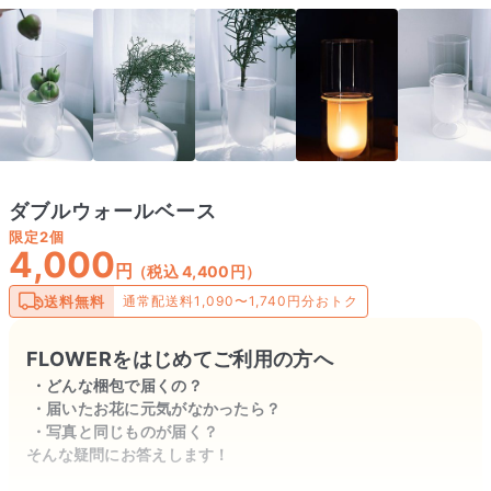
ダブルウォールベース
限定
2個
4,000
円
（税込 4,400円）
送料無料
通常配送料1,090〜1,740円分おトク
FLOWERをはじめてご利用の方へ
どんな梱包で届くの？
届いたお花に元気がなかったら？
写真と同じものが届く？
そんな疑問にお答えします！