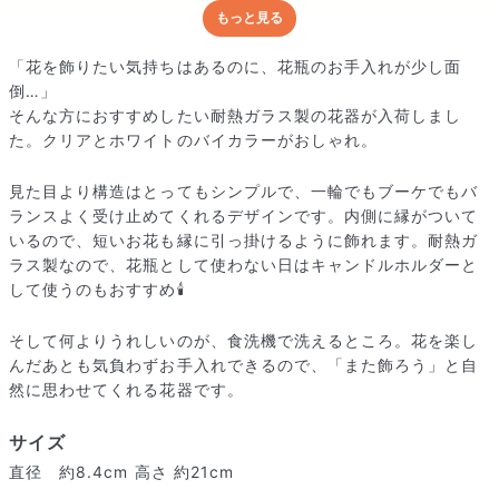
もっと見る
どんな梱包で届くの？
出荷前に水揚げ（花が水を吸いやすくなる処理）を施し、専用
「花を飾りたい気持ちはあるのに、花瓶のお手入れが少し面
ボックスに丁寧に梱包してお届けしています。きゅっとまとめ
倒…」
られて一見窮屈そうに見えますが、輸送中の衝撃による折れや
そんな方におすすめしたい耐熱ガラス製の花器が入荷しまし
擦れを軽減する効果があります。
た。クリアとホワイトのバイカラーがおしゃれ。
見た目より構造はとってもシンプルで、一輪でもブーケでもバ
ランスよく受け止めてくれるデザインです。内側に縁がついて
いるので、短いお花も縁に引っ掛けるように飾れます。耐熱ガ
ラス製なので、花瓶として使わない日はキャンドルホルダーと
して使うのもおすすめ🕯️
そして何よりうれしいのが、食洗機で洗えるところ。花を楽し
んだあとも気負わずお手入れできるので、「また飾ろう」と自
然に思わせてくれる花器です。
サイズ
直径 約8.4cm 高さ 約21cm