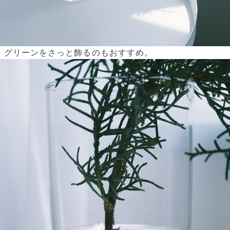
よくある質問
Q. 毎月自動でお花が届くサービスですか？
グリーンをさっと飾るのもおすすめ。
いいえ、毎月自動でお届けするサービスではありません。好きな時
に好きな花をご注文いただけます。
Q. 配送できないエリアはありますか？
ただいま沖縄・離島エリアへの配送には対応しておりません。ご了
承ください。
Q. 配送日時は指定できますか？
お花をベストなタイミングで発送しているため、お届け日の指定は
できません。受け取り時間帯は、発送後にクロネコヤマトのアプリ
から変更可能です。
Q. 注文後にキャンセルできますか？
ご注文後一定時間内であればキャンセル可能です。