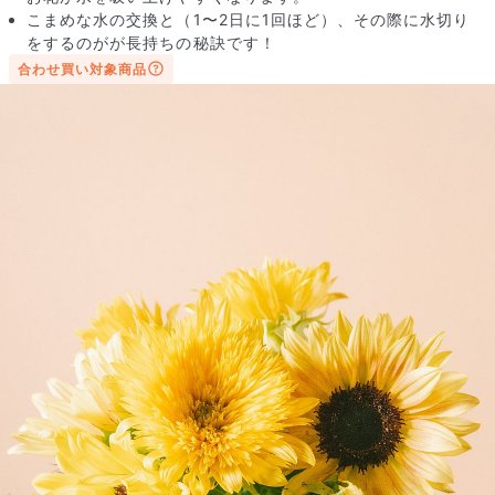
こまめな水の交換と（1〜2日に1回ほど）、その際に水切り
をするのがが長持ちの秘訣です！
合わせ買い対象商品
写真と同じものが届く？
商品ページに掲載している写真は、実際にお届けする商品を撮
影したものです。お花は生き物なので、どうしても色味やサイ
ズ・咲き方に個体差はありますが、できるだけ写真のイメージ
に近いものをお届けできるように人の目でチェックをしていま
す。