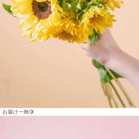
よくある質問
Q. 毎月自動でお花が届くサービスですか？
いいえ、毎月自動でお届けするサービスではありません。好きな時
に好きな花をご注文いただけます。
Q. 配送できないエリアはありますか？
お届け一例🍋
ただいま沖縄・離島エリアへの配送には対応しておりません。ご了
承ください。
Q. 配送日時は指定できますか？
お花をベストなタイミングで発送しているため、お届け日の指定は
できません。受け取り時間帯は、発送後にクロネコヤマトのアプリ