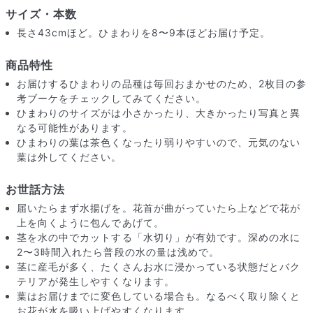
サイズ・本数
長さ43cmほど。ひまわりを8〜9本ほどお届け予定。
商品特性
お届けするひまわりの品種は毎回おまかせのため、2枚目の参
考ブーケをチェックしてみてください。
ひまわりのサイズがは小さかったり、大きかったり写真と異
なる可能性があります。
ひまわりの葉は茶色くなったり弱りやすいので、元気のない
葉は外してください。
お世話方法
届いたらまず水揚げを。花首が曲がっていたら上などで花が
上を向くように包んであげて。
届いたお花に元気がなかったら？
茎を水の中でカットする「水切り」が有効です。深めの水に
2〜3時間入れたら普段の水の量は浅めで。
もし届いたお花に「枯れている」「折れている」などの不備が
茎に産毛が多く、たくさんお水に浸かっている状態だとバク
あった場合は、些細なことでもお気軽にサポートまでご連絡く
テリアが発生しやすくなります。
ださい。ご返金にて補償いたします。
葉はお届けまでに変色している場合も。なるべく取り除くと
お花が水を吸い上げやすくなります。