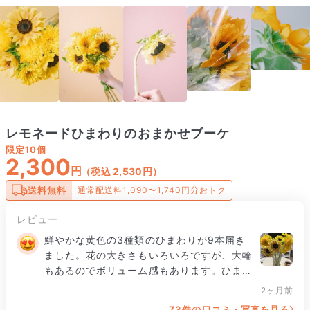
レモネードひまわりのおまかせブーケ
限定
10個
2,300
円
（税込 2,530円）
送料無料
通常配送料1,090〜1,740円分おトク
レビュー
鮮やかな黄色の3種類のひまわりが9本届き
ました。花の大きさもいろいろですが、大輪
もあるのでボリューム感もあります。ひまわ
りは初めて飾るのですが、長持ちしてくれる
2ヶ月前
といいなと思います。

73件の口コミ・写真を見る