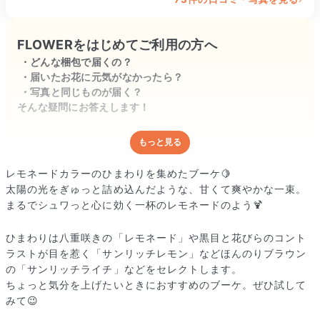
【追記】八重咲のひまわりは1週間ほどで萎
び始めましたが、他の品種は10日以上は綺
FLOWERをはじめてご利用の方へ
麗でした。2週間経って今は1輪だけ残ってま
どんな梱包で届くの？
す。パァッと部屋が明るい雰囲気になってく
届いたお花に元気がなかったら？
れていたので、また来年も購入してみたいと
写真と同じものが届く？
思いました。
そんな疑問にお答えします！
もっと見る
どんな梱包で届くの？
出荷前に水揚げ（花が水を吸いやすくなる処理）を施し、専用
レモネードカラーのひまわりを集めたブーケ🍋
ボックスに丁寧に梱包してお届けしています。きゅっとまとめ
太陽の光をぎゅっと詰め込んだような、甘くて爽やかな一束。
られて一見窮屈そうに見えますが、輸送中の衝撃による折れや
まるでシュワっと心に効く一杯のレモネードのよう🍹
擦れを軽減する効果があります。
ひまわりは八重咲きの「レモネード」や黒目と花びらのコント
ラストが目を惹く「サンリッチレモン」などほんのりブラウン
の「サンリッチライチ」などをセレクトします。
ちょっと気分を上げたいときにおすすめのブーケ。ぜひ試して
みて😉