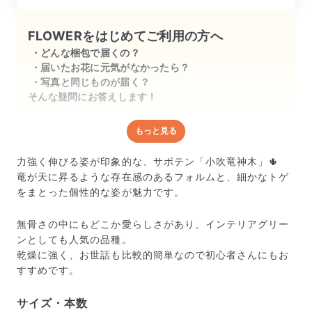
FLOWERをはじめてご利用の方へ
どんな梱包で届くの？
届いたお花に元気がなかったら？
写真と同じものが届く？
そんな疑問にお答えします！
もっと見る
どんな梱包で届くの？
出荷前に水揚げ（花が水を吸いやすくなる処理）を施
力強く伸びる姿が印象的な、サボテン「小吹竜神木」🌵
し、専用ボックスに丁寧に梱包してお届けしています。
竜が天に昇るような存在感のあるフォルムと、細かなトゲ
きゅっとまとめられて一見窮屈そうに見えますが、輸送
をまとった個性的な姿が魅力です。
中の衝撃による折れや擦れを軽減する効果があります。
無骨さの中にもどこか愛らしさがあり、インテリアグリー
ンとしても人気の品種。
乾燥に強く、お世話も比較的簡単なので初心者さんにもお
すすめです。
サイズ・本数