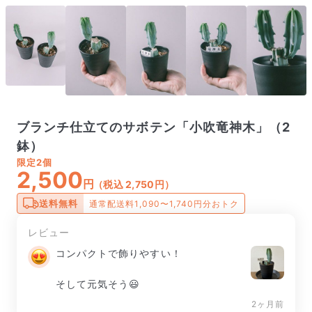
ブランチ仕立てのサボテン「小吹竜神木」（2
鉢）
限定
2個
2,500
円
（税込 2,750円）
送料無料
通常配送料1,090〜1,740円分おトク
レビュー
コンパクトで飾りやすい！

そして元気そう😃
2ヶ月前