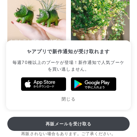
トリケラトプスとエアプラ
ンツ（1個）
ツルコケモモ
✨アプリで新作通知が受け取れます
¥2,233
¥2,387
毎週70種以上のブーケが登場！新作通知で人気ブーケ
を買い逃しません。
販売中のブーケ一覧へ
閉じる
再販メールを受け取る
再販されない場合もあります。ご了承ください。