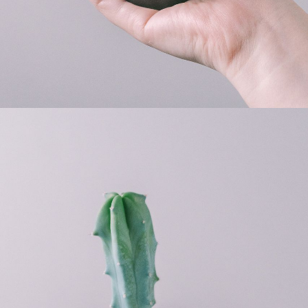
よくある質問
Q. 毎月自動でお花が届くサービスですか？
いいえ、毎月自動でお届けするサービスではありません。好
きな時に好きな花をご注文いただけます。
Q. 配送できないエリアはありますか？
ただいま沖縄・離島エリアへの配送には対応しておりませ
ん。ご了承ください。
Q. 配送日時は指定できますか？
お花をベストなタイミングで発送しているため、お届け日の
指定はできません。受け取り時間帯は、発送後にクロネコヤ
マトのアプリから変更可能です。
Q. 注文後にキャンセルできますか？
ご注文後一定時間内であればキャンセル可能です。