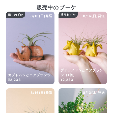
販売中のブーケ
残りわずか
残りわずか
8/16(日)発送
8/16(日)発送
プテラノドンとエアプラン
カブトムシとエアプランツ
ツ（1個）
¥2,233
¥2,233
8/16(日)発送
8/13(木)発送