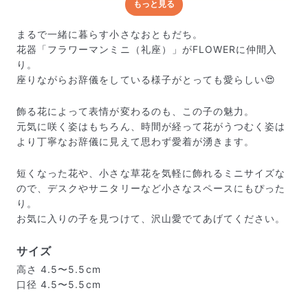
もっと見る
どんな梱包で届くの？
出荷前に水揚げ（花が水を吸いやすくなる処理）を施
まるで一緒に暮らす小さなおともだち。
し、専用ボックスに丁寧に梱包してお届けしています。
花器「フラワーマンミニ（礼座）」がFLOWERに仲間入
きゅっとまとめられて一見窮屈そうに見えますが、輸送
り。
中の衝撃による折れや擦れを軽減する効果があります。
座りながらお辞儀をしている様子がとっても愛らしい😍
飾る花によって表情が変わるのも、この子の魅力。
元気に咲く姿はもちろん、時間が経って花がうつむく姿は
より丁寧なお辞儀に見えて思わず愛着が湧きます。
短くなった花や、小さな草花を気軽に飾れるミニサイズな
ので、デスクやサニタリーなど小さなスペースにもぴった
り。
お気に入りの子を見つけて、沢山愛でてあげてください。
サイズ
高さ 4.5〜5.5cm
口径 4.5〜5.5cm