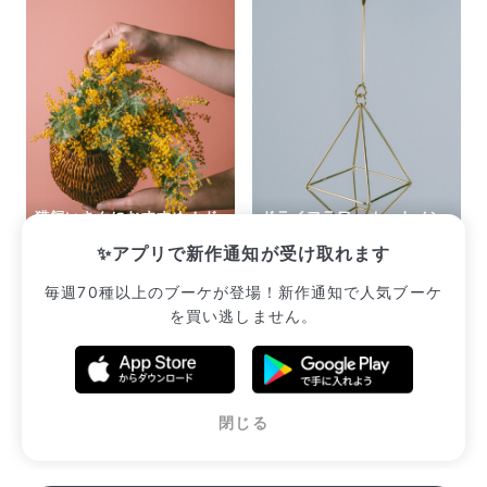
猫飼いさんにおすすめ！ド
ドライフラワーオーナメン
ロップバスケット
ト
✨アプリで新作通知が受け取れます
¥2,640
¥1,980
毎週70種以上のブーケが登場！新作通知で人気ブーケ
を買い逃しません。
販売中のブーケ一覧へ
閉じる