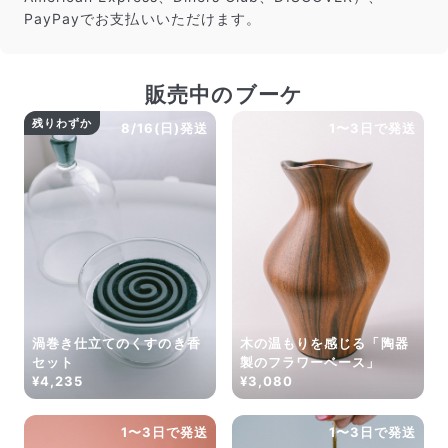
PayPayでお支払いいただけます。
販売中のブーケ
残りわずか
8/16(日)発送
1〜3日で発送
渦巻き仕立てのくすのき香
木の温もりを感じる「陶器
セット
製のフラワーベース」
¥4,235
¥3,080
1〜3日で発送
1〜3日で発送