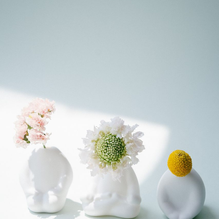
よくある質問
Q. 毎月自動でお花が届くサービスですか？
いいえ、毎月自動でお届けするサービスではありません。好
きな時に好きな花をご注文いただけます。
Q. 配送できないエリアはありますか？
ただいま沖縄・離島エリアへの配送には対応しておりませ
ん。ご了承ください。
Q. 配送日時は指定できますか？
お花をベストなタイミングで発送しているため、お届け日の
指定はできません。受け取り時間帯は、発送後にクロネコヤ
マトのアプリから変更可能です。
Q. 注文後にキャンセルできますか？
ご注文後一定時間内であればキャンセル可能です。