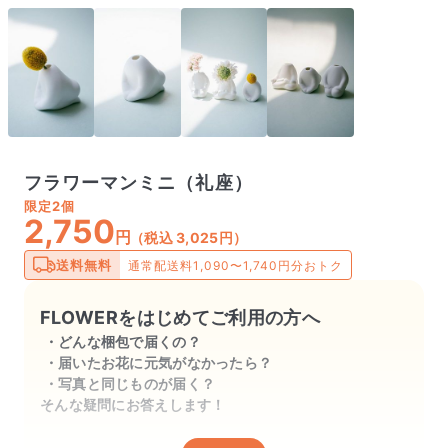
フラワーマンミニ（礼座）
限定
2個
2,750
円
（税込 3,025円）
送料無料
通常配送料1,090〜1,740円分おトク
FLOWERをはじめてご利用の方へ
どんな梱包で届くの？
届いたお花に元気がなかったら？
写真と同じものが届く？
そんな疑問にお答えします！