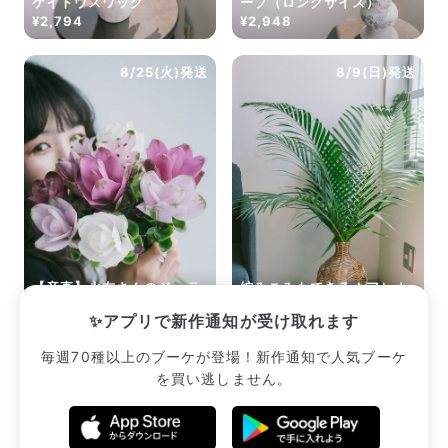
ケイトウスワッグ
ーブ（ロングサイズ）
¥2,794
¥2,948
8/25(火)発送
8/9(日)発送
【産直】永友さんのジェラ
編みこみもできる！アレカ
ートクルクマ
ヤシ（ロングサイズ）
✨アプリで新作通知が受け取れます
¥3,080
¥2,222
毎週70種以上のブーケが登場！新作通知で人気ブーケ
を買い逃しません。
販売中のブーケ一覧へ