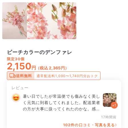
ピーチカラーのデンファレ
限定
30個
2,150
円
（税込 2,365円）
送料無料
通常配送料1,090〜1,740円分おトク
レビュー
暑い日でしたが常温便でも傷みなく美し
く元気に到着してくれました。配送業者
+1
の方が大事に扱ってくれたのかな。感謝
です。

17時間前
102件の口コミ・写真を見る
長さは思いのほか長く、花は大きく、で