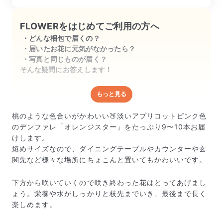
も水に浸ける部分は短いので花瓶を選び
ます。半分に分けて生けました。

FLOWERをはじめてご利用の方へ
どんな梱包で届くの？
お花をよくみるとキラキラしています。
届いたお花に元気がなかったら？
お花の薄ピンクと枝蕾のライトグリーン
写真と同じものが届く？
の対比がとても美しいです。お盆休み中
そんな疑問にお答えします！
眺めて過ごします。長持ちしてくれます
ように！
もっと見る
どんな梱包で届くの？
出荷前に水揚げ（花が水を吸いやすくなる処理）を施
桃のような色合いがかわいい🍑淡いアプリコットピンク色
し、専用ボックスに丁寧に梱包してお届けしています。
のデンファレ「オレンジスター」をたっぷり9〜10本お届
きゅっとまとめられて一見窮屈そうに見えますが、輸送
けします。
中の衝撃による折れや擦れを軽減する効果があります。
短めサイズなので、ダイニングテーブルやカウンターや玄
関先など様々な場所にちょこんと置いてもかわいいです。
下方から咲いていくので咲き終わった花はとってあげまし
ょう。栄養や水がしっかりと枝先までいき、最後まで長く
楽しめます。