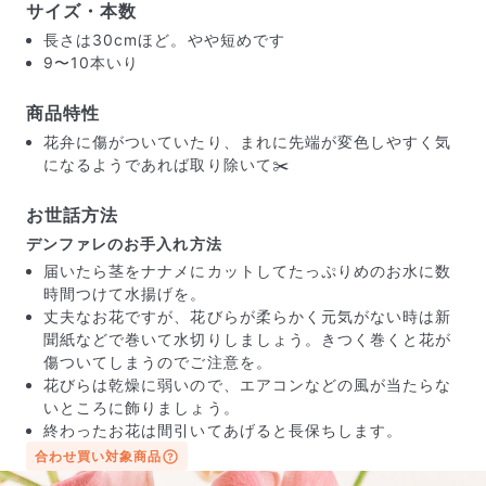
サイズ・本数
長さは30cmほど。やや短めです
9〜10本いり
商品特性
花弁に傷がついていたり、まれに先端が変色しやすく気
になるようであれば取り除いて✂️
お世話方法
デンファレのお手入れ方法
届いたら茎をナナメにカットしてたっぷりめのお水に数
時間つけて水揚げを。
丈夫なお花ですが、花びらが柔らかく元気がない時は新
聞紙などで巻いて水切りしましょう。きつく巻くと花が
届いたお花に元気がなかったら？
傷ついてしまうのでご注意を。
もし届いたお花に「枯れている」「折れている」などの
花びらは乾燥に弱いので、エアコンなどの風が当たらな
不備があった場合は、些細なことでもお気軽にサポート
いところに飾りましょう。
までご連絡ください。ご返金にて補償いたします。
終わったお花は間引いてあげると長保ちします。
合わせ買い対象商品