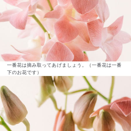
よくある質問
一番花は摘み取ってあげましょう。（一番花は一番
Q. 毎月自動でお花が届くサービスですか？
いいえ、毎月自動でお届けするサービスではありません。好
下のお花です）
きな時に好きな花をご注文いただけます。
Q. 配送できないエリアはありますか？
ただいま沖縄・離島エリアへの配送には対応しておりませ
ん。ご了承ください。
Q. 配送日時は指定できますか？
お花をベストなタイミングで発送しているため、お届け日の
指定はできません。受け取り時間帯は、発送後にクロネコヤ
マトのアプリから変更可能です。
Q. 注文後にキャンセルできますか？
ご注文後一定時間内であればキャンセル可能です。