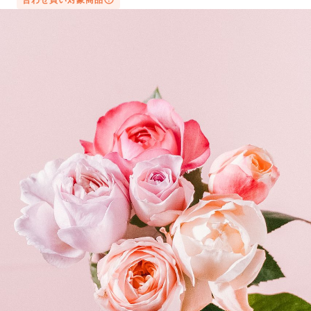
よくある質問
Q. 毎月自動でお花が届くサービスですか？
いいえ、毎月自動でお届けするサービスではありません。好
きな時に好きな花をご注文いただけます。
Q. 配送できないエリアはありますか？
ただいま沖縄・離島エリアへの配送には対応しておりませ
ん。ご了承ください。
Q. 配送日時は指定できますか？
お花をベストなタイミングで発送しているため、お届け日の
指定はできません。受け取り時間帯は、発送後にクロネコヤ
マトのアプリから変更可能です。
Q. 注文後にキャンセルできますか？
ご注文後一定時間内であればキャンセル可能です。