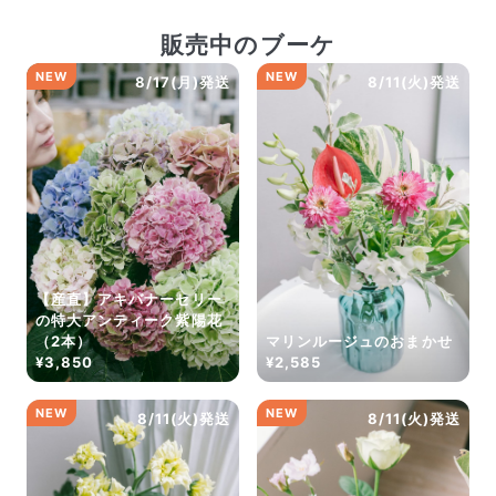
販売中のブーケ
NEW
NEW
8/17(月)発送
8/11(火)発送
【産直】アキバナーセリー
の特大アンティーク紫陽花
（2本）
マリンルージュのおまかせ
¥3,850
¥2,585
NEW
NEW
8/11(火)発送
8/11(火)発送