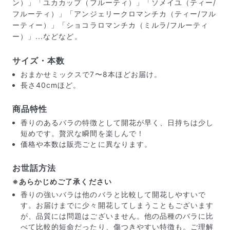
ン）」「ユカカップ（フルーティ）」「ソメイユ（ティー/
フルーティ）」「アンジェリークロマンチカ（ティー/フル
ーティー）」「ショコラロマンチカ（ミルラ/フルーティ
ー）」...などなど。
サイズ・本数
おまかせミックスで7〜8本ほどお届け。
長さ40cmほど。
商品特性
香りのあるバラの特徴として開花が早く、日持ちは少し
届いたお花に元気がなかったら？
短めです。贅沢な瞬間を楽しんで！
もし届いたお花に「枯れている」「折れている」などの
価格や本数は販売ごとに異なります。
不備があった場合は、些細なことでもお気軽にサポート
までご連絡ください。ご返金にて補償いたします。
お世話方法
※あらかじめご了承ください
香りの強いバラは他のバラと比較して開花しやすいで
す。お届けまでに少々開花してしまうこともございます
が、品質には問題はございません。他の品種のバラに比
べて比較的短命だったり、傷つきやすい特徴も。ご理解