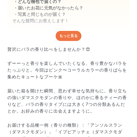
どんな梱包で届くの？
届いたお花に元気がなかったら？
写真と同じものが届く？
そんな疑問にお答えします！
もっと見る
どんな梱包で届くの？
出荷前に水揚げ（花が水を吸いやすくなる処理）を施
贅沢にバラの香り比べをしませんか？😍
し、専用ボックスに丁寧に梱包してお届けしています。
きゅっとまとめられて一見窮屈そうに見えますが、輸送
ずーーっと香りを楽しんでいたくなる、香り豊かなバラを
中の衝撃による折れや擦れを軽減する効果があります。
たっぷりと。今回はピンク〜コーラルカラーの香りばらを
集めたキュートなブーケ🎀
届いた箱を開けた瞬間、思わず幸せな気持ちに。香り立ち
の強いダマスクモダンの香りや、ほのかに香るティーの香
りなど、バラの香りタイプには大きく7つの分類あるんだ
とか。お好みの香りに出会えますように。
お届けする品種一例（香りの種類）：「アンソルスラン
（ダマスクモダン）」「イブピアッチェ（ダマスクモダ