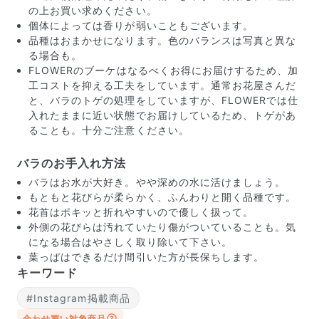
の上お買い求めください。
個体によっては香りが弱いこともございます。
品種はおまかせになります。色のバランスは写真と異な
る場合も。
FLOWERのブーケはなるべくお得にお届けするため、加
工コストを抑える工夫をしています。通常お花屋さんだ
と、バラのトゲの処理をしていますが、FLOWERでは仕
入れたままに近い状態でお届けしているため、トゲがあ
写真と同じものが届く？
ることも。十分ご注意ください。
商品ページに掲載している写真は、実際にお届けする商
品を撮影したものです。お花は生き物なので、どうして
バラのお手入れ方法
も色味やサイズ・咲き方に個体差はありますが、できる
バラはお水が大好き。やや深めの水に活けましょう。
だけ写真のイメージに近いものをお届けできるように人
もともと花びらが柔らかく、ふんわりと開く品種です。
の目でチェックをしています。
花首はポキッと折れやすいので優しく扱って。
外側の花びらは汚れていたり傷がついていることも。気
になる場合はやさしく取り除いて下さい。
葉っぱはできるだけ間引いた方が長保ちします。
キーワード
#Instagram掲載商品
合わせ買い対象商品