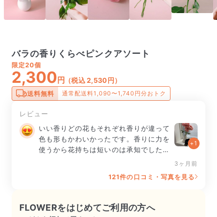
バラの香りくらべピンクアソート
限定
20個
2,300
円
（税込 2,530円）
送料無料
通常配送料1,090〜1,740円分おトク
レビュー
いい香りどの花もそれぞれ香りが違って
色も形もかわいかったです。香りに力を
+1
使うから花持ちは短いのは承知でした
が、1本次の日には散り始めてしまいま
3ヶ月前
した。全ての花が5分咲きで箱から出し
121件の口コミ・写真を見る
てすぐ、ぐんぐん開き夜には満開に。も
う少しつぼみを送ってくださると短い花
持ち期間も楽しめるなあ、なんて思いま
FLOWERをはじめてご利用の方へ
した。