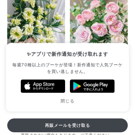
ニュアンスカラーのスプレ
パープルグリーンのローズ
ーマム「トモ」
アソート
✨アプリで新作通知が受け取れます
¥2,365
¥2,420
毎週70種以上のブーケが登場！新作通知で人気ブーケ
を買い逃しません。
販売中のブーケ一覧へ
閉じる
再販メールを受け取る