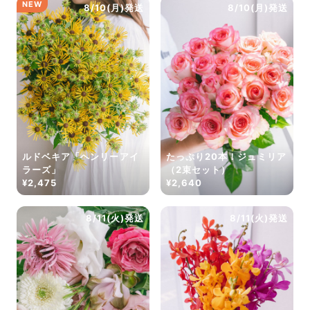
NEW
8/10(月)発送
8/10(月)発送
ルドベキア「ヘンリーアイ
たっぷり20本！ジュミリア
ラーズ」
（2束セット）
¥2,475
¥2,640
8/11(火)発送
8/11(火)発送