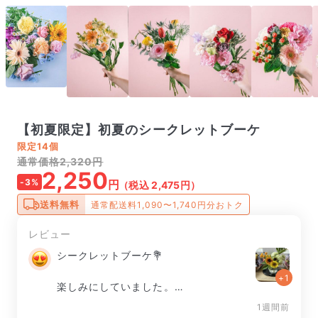
【初夏限定】初夏のシークレットブーケ
限定
14個
通常価格2,320円
2,250
-3%
円
（税込 2,475円）
送料無料
通常配送料1,090〜1,740円分おトク
レビュー
シークレットブーケ💐

+1
楽しみにしていました。

1週間前
初めて購入したのですがお花のボリュー