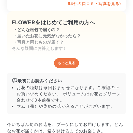
54件の口コミ・写真を見る
ムにびっくり‼️緑の葉物もきちんと入っ
ていて黄色やオレンジ色の花に元気をも
らいました😊大好きなトルコ桔梗も入っ
FLOWERをはじめてご利用の方へ
ていて満足です♪水揚げしてから玄関先
どんな梱包で届くの？
とトイレに分けて飾ってみました😊

届いたお花に元気がなかったら？
写真と同じものが届く？
鮮度も良く、長持ちしそうです♪♪♪
そんな疑問にお答えします！
もっと見る
どんな梱包で届くの？
出荷前に水揚げ（花が水を吸いやすくなる処理）を施
し、専用ボックスに丁寧に梱包してお届けしています。
最初にお読みください
きゅっとまとめられて一見窮屈そうに見えますが、輸送
お花の種類は毎回おまかせになります。ご確認の上
中の衝撃による折れや擦れを軽減する効果があります。
お買い求めください。 ボリュームはお花とグリーン
合わせて8本前後です。
マム（菊）や染めの花が入ることがございます。
今いちばん旬のお花を、ブーケにしてお届けします。どん
なお花が届くかは、箱を開けるまでのお楽しみ。