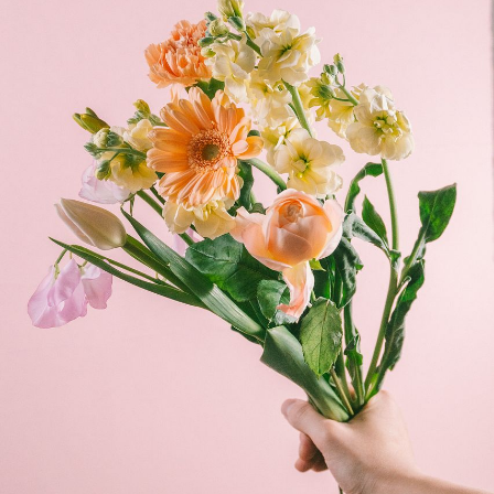
よくある質問
Q. 毎月自動でお花が届くサービスですか？
いいえ、毎月自動でお届けするサービスではありません。好
きな時に好きな花をご注文いただけます。
Q. 配送できないエリアはありますか？
ただいま沖縄・離島エリアへの配送には対応しておりませ
ん。ご了承ください。
Q. 配送日時は指定できますか？
お花をベストなタイミングで発送しているため、お届け日の
指定はできません。受け取り時間帯は、発送後にクロネコヤ
マトのアプリから変更可能です。
Q. 注文後にキャンセルできますか？