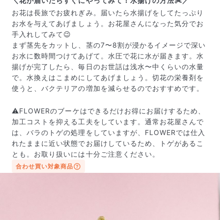
＼花が届いたらすぐにやってみて！水揚げの方法✂️／
お花は長旅でお疲れぎみ。届いたら水揚げをしてたっぷり
お水を与えてあげましょう。お花屋さんになった気分でお
手入れしてみて😉
まず茎先をカットし、茎の7〜8割が浸かるイメージで深い
お水に数時間つけてあげて。水圧で花に水が届きます。水
揚げが完了したら、毎日のお世話は浅水〜中くらいの水量
で。水換えはこまめにしてあげましょう。切花の栄養剤を
使うと、バクテリアの増加を減らせるのでおすすめです。
⚠️FLOWERのブーケはできるだけお得にお届けするため、
加工コストを抑える工夫をしています。通常お花屋さんで
写真と同じものが届く？
は、バラのトゲの処理をしていますが、FLOWERでは仕入
商品ページに掲載している写真は、実際にお届けする商
れたままに近い状態でお届けしているため、トゲがあるこ
品を撮影したものです。お花は生き物なので、どうして
とも。お取り扱いには十分ご注意ください。
も色味やサイズ・咲き方に個体差はありますが、できる
合わせ買い対象商品
だけ写真のイメージに近いものをお届けできるように人
の目でチェックをしています。