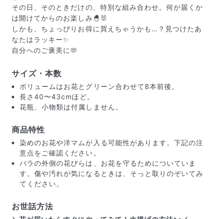
その日、そのときだけの、特別な組み合わせ。何が届くか
は開けてからのお楽しみ🐣🐰
しかも、ちょっぴりお得に買えちゃうかも…？見つけたあ
なたはラッキー✨
自分へのご褒美に🫶
サイズ・本数
ボリュームはお花とグリーン合わせて8本前後。
長さ40〜43cmほど。
花瓶、小物類は付属しません。
商品特性
染めのお花や洋マムが入る可能性があります。下記の注
意点をご確認ください。
バラの外側の花びらは、お花を守るためについていま
届いたお花に元気がなかったら？
す。傷や汚れが気になるときは、そっと取りのぞいてみ
もし届いたお花に「枯れている」「折れている」などの
てください。
不備があった場合は、些細なことでもお気軽にサポート
までご連絡ください。ご返金にて補償いたします。
お世話方法