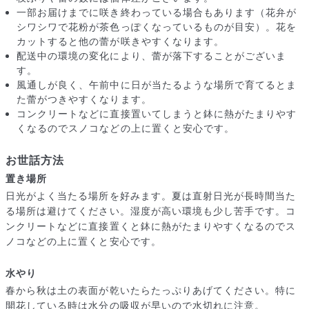
一部お届けまでに咲き終わっている場合もあります（花弁が
シワシワで花粉が茶色っぽくなっているものが目安）。花を
カットすると他の蕾が咲きやすくなります。
配送中の環境の変化により、蕾が落下することがございま
す。
風通しが良く、午前中に日が当たるような場所で育てるとま
た蕾がつきやすくなります。
コンクリートなどに直接置いてしまうと鉢に熱がたまりやす
くなるのでスノコなどの上に置くと安心です。
お世話方法
置き場所
日光がよく当たる場所を好みます。夏は直射日光が長時間当た
届いたお花に元気がなかったら？
る場所は避けてください。湿度が高い環境も少し苦手です。コ
もし届いたお花に「枯れている」「折れている」などの不備が
ンクリートなどに直接置くと鉢に熱がたまりやすくなるのでス
あった場合は、些細なことでもお気軽にサポートまでご連絡く
ノコなどの上に置くと安心です。
ださい。ご返金にて補償いたします。
水やり
春から秋は土の表面が乾いたらたっぷりあげてください。特に
開花している時は水分の吸収が早いので水切れに注意。