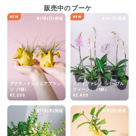
販売中のブーケ
NEW
NEW
8/16(日)発送
8/9(日)発送
プテラノドンとエアプラン
ミディファレノ「パープル
ツ（1個）
クィーン」（1鉢）
¥2,233
¥2,420
8/13(木)発送
8/9(日)発送