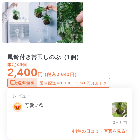
風鈴付き苔玉しのぶ（1個）
限定
34個
2,400
円
（税込 2,640円）
送料無料
通常配送料1,090〜1,740円分おトク
レビュー
可愛い😍
2ヶ月前
41件の口コミ・写真を見る