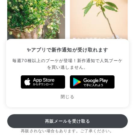
希少！高級香水の元「イラ
ツルコケモモ
ンイランの木」
✨アプリで新作通知が受け取れます
¥2,387
¥7,007
毎週70種以上のブーケが登場！新作通知で人気ブーケ
を買い逃しません。
販売中のブーケ一覧へ
閉じる
再販メールを受け取る
再販されない場合もあります。ご了承ください。