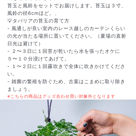
苔玉と風鈴をセットでお届けします。苔玉は３寸、
風鈴の径6cmほど。、
💡タバリアの苔玉の育て方
- 風通しが良い室内のレース越しのカーテンくらい
の光が当たる場所に置いてください。（夏場の直射
日光は避けて）
- ２〜３日に１回苔が乾いたら水を張ったオケに
５〜１０分浸けてあげて。
- １〜２日に１回霧吹きで全体に吹きかけてくださ
い。
- 雑菌の繁殖を防ぐため、古葉はこまめに取り除き
ましょう。
届いたお花に元気がなかったら？
※こちらの商品はグッズ合わせ買い対象外となります
もし届いたお花に「枯れている」「折れている」などの
不備があった場合は、些細なことでもお気軽にサポート
までご連絡ください。ご返金にて補償いたします。