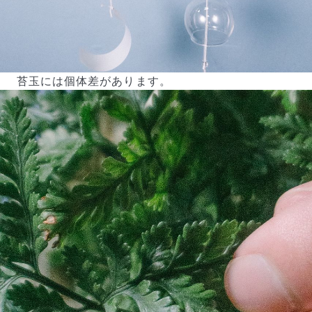
苔玉には個体差があります。
よくある質問
Q. 毎月自動でお花が届くサービスですか？
いいえ、毎月自動でお届けするサービスではありません。好
きな時に好きな花をご注文いただけます。
Q. 配送できないエリアはありますか？
ただいま沖縄・離島エリアへの配送には対応しておりませ
ん。ご了承ください。
Q. 配送日時は指定できますか？
お花をベストなタイミングで発送しているため、お届け日の
指定はできません。受け取り時間帯は、発送後にクロネコヤ
マトのアプリから変更可能です。
Q. 注文後にキャンセルできますか？
ご注文後一定時間内であればキャンセル可能です。