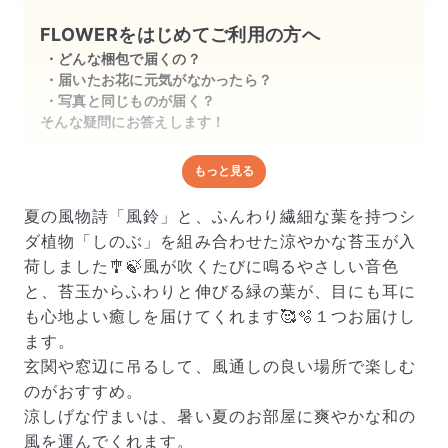
FLOWERをはじめてご利用の方へ
どんな梱包で届くの？
届いたお花に元気がなかったら？
写真と同じものが届く？
そんな疑問にお答えします！
もっと見る
どんな梱包で届くの？
出荷前に水揚げ（花が水を吸いやすくなる処理）を施
夏の風物詩「風鈴」と、ふんわり繊細な葉を持つシ
し、専用ボックスに丁寧に梱包してお届けしています。
ダ植物「しのぶ」を組み合わせた涼やかな苔玉が入
きゅっとまとめられて一見窮屈そうに見えますが、輸送
荷しました🎐🍃風が吹くたびに鳴るやさしい音色
中の衝撃による折れや擦れを軽減する効果があります。
と、苔玉からふわりと伸びる緑の葉が、目にも耳に
も心地よい癒しを届けてくれます🥰🫧１つお届けし
ます。
玄関や窓辺に吊るして、風通しの良い場所で楽しむ
のがおすすめ。
涼しげな佇まいは、暑い夏のお部屋に爽やかな和の
風を運んでくれます。