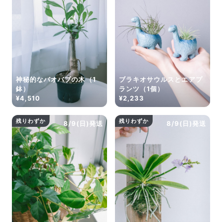
神秘的なバオバブの木（1
ブラキオサウルスとエアプ
鉢）
ランツ（1個）
¥4,510
¥2,233
残りわずか
残りわずか
8/9(日)発送
8/9(日)発送