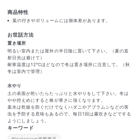
商品特性
葉の付きやボリュームには個体差があります。
お世話方法
置き場所
明るい室内または屋外の半日陰に置いて下さい。（夏の直
射日光は避けて）
耐寒温度は12℃ほどなので冬は置き場所に注意して。（秋
冬は室内で管理）
水やり
土の表面が乾いたらたっぷりと水やりをして下さい。冬は
やや控えめにすると株が寒さに強くなります。
届いたお花に元気がなかったら？
葉水は乾燥を防ぐだけでなくハダニやアブラムシなどの害
もし届いたお花に「枯れている」「折れている」などの
虫を予防する意味もあるので、毎日1回は霧吹きなどでする
不備があった場合は、些細なことでもお気軽にサポート
ようにしましょう。
までご連絡ください。ご返金にて補償いたします。
キーワード
#Instagram掲載商品