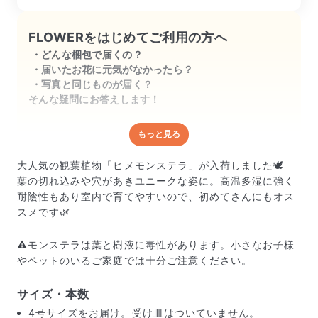
FLOWERをはじめてご利用の方へ
どんな梱包で届くの？
届いたお花に元気がなかったら？
写真と同じものが届く？
そんな疑問にお答えします！
もっと見る
どんな梱包で届くの？
出荷前に水揚げ（花が水を吸いやすくなる処理）を施
大人気の観葉植物「ヒメモンステラ」が入荷しました🕊️
し、専用ボックスに丁寧に梱包してお届けしています。
葉の切れ込みや穴があきユニークな姿に。高温多湿に強く
きゅっとまとめられて一見窮屈そうに見えますが、輸送
耐陰性もあり室内で育てやすいので、初めてさんにもオス
中の衝撃による折れや擦れを軽減する効果があります。
スメです🌿
⚠️モンステラは葉と樹液に毒性があります。小さなお子様
やペットのいるご家庭では十分ご注意ください。
サイズ・本数
4号サイズをお届け。受け皿はついていません。