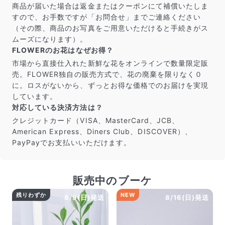
商品が届いた場合は返金またはクーポンにて補償いたしま
すので、お手数ですが「お問合せ」までご連絡ください
（その際、商品のお写真をご用意いただけると手続きがス
ムーズになります）。
FLOWERのお花はなぜお得？
市場から直接仕入れた新鮮な花をオンラインで数量限定販
売。FLOWER独自の販売方式で、花の廃棄を限りなく０
に。ロスがないから、ずっとお得な価格でのお届けを実現
しています。
対応している決済方法は？
クレジットカード（VISA、MasterCard、JCB、
American Express、Diners Club、DISCOVER）、
PayPayでお支払いいただけます。
販売中のブーケ
残りわずか
NEW
8/9(日)発送
8/16(日)発送