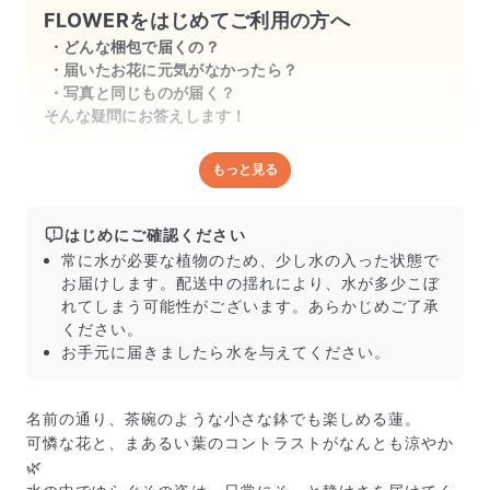
FLOWERをはじめてご利用の方へ
どんな梱包で届くの？
届いたお花に元気がなかったら？
写真と同じものが届く？
そんな疑問にお答えします！
もっと見る
どんな梱包で届くの？
出荷前に水揚げ（花が水を吸いやすくなる処理）を施
し、専用ボックスに丁寧に梱包してお届けしています。
はじめにご確認ください
きゅっとまとめられて一見窮屈そうに見えますが、輸送
常に水が必要な植物のため、少し水の入った状態で
中の衝撃による折れや擦れを軽減する効果があります。
お届けします。配送中の揺れにより、水が多少こぼ
れてしまう可能性がございます。あらかじめご了承
ください。
お手元に届きましたら水を与えてください。
名前の通り、茶碗のような小さな鉢でも楽しめる蓮。
可憐な花と、まあるい葉のコントラストがなんとも涼やか
🌿