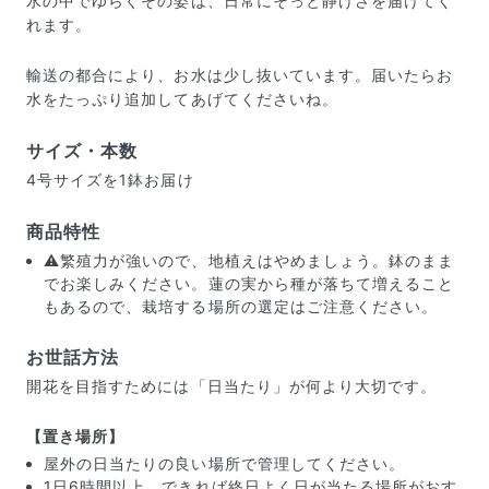
水の中でゆらぐその姿は、日常にそっと静けさを届けてく
れます。
輸送の都合により、お水は少し抜いています。届いたらお
水をたっぷり追加してあげてくださいね。
サイズ・本数
4号サイズを1鉢お届け
商品特性
⚠️繁殖力が強いので、地植えはやめましょう。鉢のまま
でお楽しみください。蓮の実から種が落ちて増えること
もあるので、栽培する場所の選定はご注意ください。
届いたお花に元気がなかったら？
もし届いたお花に「枯れている」「折れている」などの
お世話方法
不備があった場合は、些細なことでもお気軽にサポート
開花を目指すためには「日当たり」が何より大切です。
までご連絡ください。ご返金にて補償いたします。
【置き場所】
屋外の日当たりの良い場所で管理してください。
1日6時間以上、できれば終日よく日が当たる場所がおす