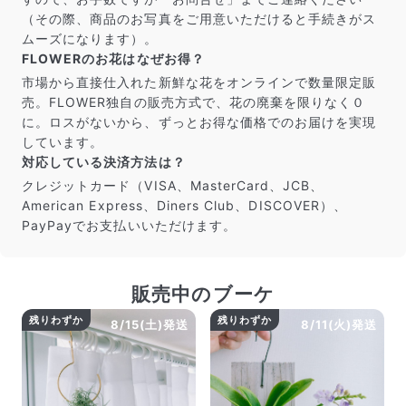
（その際、商品のお写真をご用意いただけると手続きがス
ムーズになります）。
FLOWERのお花はなぜお得？
市場から直接仕入れた新鮮な花をオンラインで数量限定販
売。FLOWER独自の販売方式で、花の廃棄を限りなく０
に。ロスがないから、ずっとお得な価格でのお届けを実現
しています。
対応している決済方法は？
クレジットカード（VISA、MasterCard、JCB、
American Express、Diners Club、DISCOVER）、
PayPayでお支払いいただけます。
販売中のブーケ
残りわずか
残りわずか
8/15(土)発送
8/11(火)発送