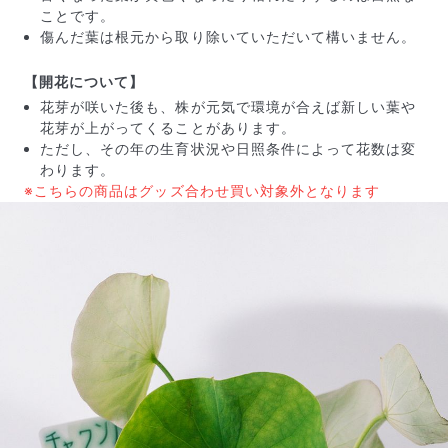
ことです。
傷んだ葉は根元から取り除いていただいて構いません。
【開花について】
花芽が咲いた後も、株が元気で環境が合えば新しい葉や
花芽が上がってくることがあります。
ただし、その年の生育状況や日照条件によって花数は変
よくある質問
わります。
Q. 毎月自動でお花が届くサービスですか？
※こちらの商品はグッズ合わせ買い対象外となります
いいえ、毎月自動でお届けするサービスではありません。好
きな時に好きな花をご注文いただけます。
Q. 配送できないエリアはありますか？
ただいま沖縄・離島エリアへの配送には対応しておりませ
ん。ご了承ください。
Q. 配送日時は指定できますか？
お花をベストなタイミングで発送しているため、お届け日の
指定はできません。受け取り時間帯は、発送後にクロネコヤ
マトのアプリから変更可能です。
Q. 注文後にキャンセルできますか？
ご注文後一定時間内であればキャンセル可能です。