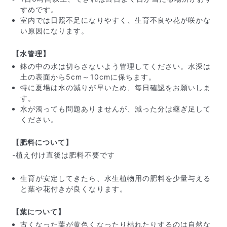
すめです。
室内では日照不足になりやすく、生育不良や花が咲かな
い原因になります。
【水管理】
鉢の中の水は切らさないよう管理してください。水深は
土の表面から5cm～10cmに保ちます。
特に夏場は水の減りが早いため、毎日確認をお願いしま
す。
写真と同じものが届く？
水が濁っても問題ありませんが、減った分は継ぎ足して
商品ページに掲載している写真は、実際にお届けする商
ください。
品を撮影したものです。お花は生き物なので、どうして
も色味やサイズ・咲き方に個体差はありますが、できる
【肥料について】
だけ写真のイメージに近いものをお届けできるように人
-植え付け直後は肥料不要です
の目でチェックをしています。
生育が安定してきたら、水生植物用の肥料を少量与える
と葉や花付きが良くなります。
【葉について】
古くなった葉が黄色くなったり枯れたりするのは自然な