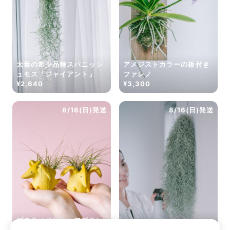
太葉の希少品種スパニッシ
アメジストカラーの板付き
ュモス「ジャイアント」
ファレノ
¥2,640
¥3,300
8/16(日)発送
8/16(日)発送
プテラノドンとエアプラン