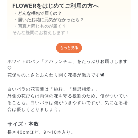
FLOWERをはじめてご利用の方へ
どんな梱包で届くの？
届いたお花に元気がなかったら？
写真と同じものが届く？
そんな疑問にお答えします！
もっと見る
どんな梱包で届くの？
出荷前に水揚げ（花が水を吸いやすくなる処理）を施
ホワイトのバラ「アバランチェ」をたっぷりお届けします
し、専用ボックスに丁寧に梱包してお届けしています。
🤍
きゅっとまとめられて一見窮屈そうに見えますが、輸送
花保ちのよさとふんわり開く花姿が魅力です🕊️
中の衝撃による折れや擦れを軽減する効果があります。
白いバラの花言葉は「純粋」「相思相愛」。
外側の花びらは内側の花を守る役割のため、傷がついてい
ることも。白いバラは傷がつきやすいですが、気になる場
合は優しくとりましょう。
サイズ・本数
長さ40cmほど。9〜10本入り。