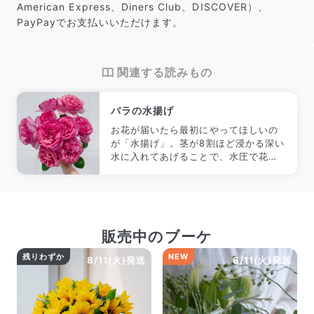
American Express、Diners Club、DISCOVER）、
PayPayでお支払いいただけます。
関連する読みもの
バラの水揚げ
お花が届いたら最初にやってほしいの
が「水揚げ」。茎が8割ほど浸かる深い
水に入れてあげることで、水圧で花に
水が届きやすくなります。
販売中のブーケ
残りわずか
NEW
8/11(火)発送
8/11(火)発送