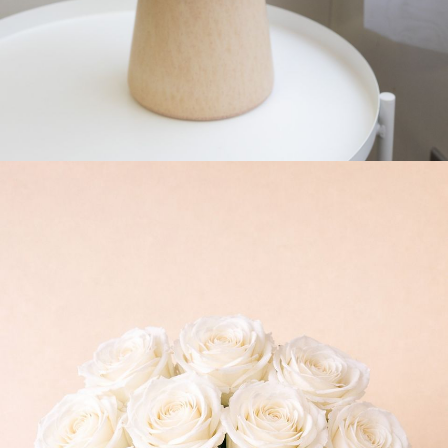
よくある質問
Q. 毎月自動でお花が届くサービスですか？
いいえ、毎月自動でお届けするサービスではありません。好
きな時に好きな花をご注文いただけます。
Q. 配送できないエリアはありますか？
ただいま沖縄・離島エリアへの配送には対応しておりませ
ん。ご了承ください。
Q. 配送日時は指定できますか？
お花をベストなタイミングで発送しているため、お届け日の
指定はできません。受け取り時間帯は、発送後にクロネコヤ
マトのアプリから変更可能です。
Q. 注文後にキャンセルできますか？
ご注文後一定時間内であればキャンセル可能です。