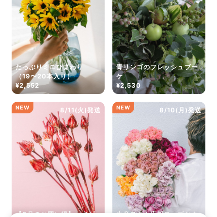
たっぷりミニひまわり
青リンゴのフレッシュブー
（19〜20本入り）
ケ
¥2,552
¥2,530
NEW
NEW
8/11(火)発送
8/10(月)発送
【8月のお買い得】ハイビ
生産者さん応援ローズおま