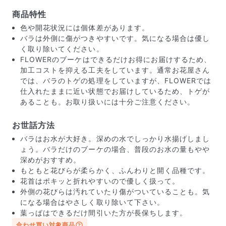
商品特性
色や開花状況には個体差があります。
バラは外側に傷がつきやすいです。気になる場合は優し
く取り除いてください。
FLOWERのブーケはできるだけお得にお届けするため、
加工コストを抑える工夫をしています。通常お花屋さん
では、バラのトゲの処理をしていますが、FLOWERでは
仕入れたままに近い状態でお届けしているため、トゲが
あることも。お取り扱いには十分ご注意ください。
お世話方法
バラはお水が大好き。深めの水でしっかり水揚げしまし
届いたお花に元気がなかったら？
ょう。バラだけのブーケの場合、普段のお水の量もやや
深めがおすすめ。
もし届いたお花に「枯れている」「折れている」などの
もともと花びらが柔らかく、ふんわりと開く品種です。
不備があった場合は、些細なことでもお気軽にサポート
花首はポキッと折れやすいので優しく扱って。
までご連絡ください。ご返金にて補償いたします。
外側の花びらは汚れていたり傷がついていることも。気
になる場合はやさしく取り除いて下さい。
葉っぱはできるだけ間引いた方が長保ちします。
合わせ買い対象商品